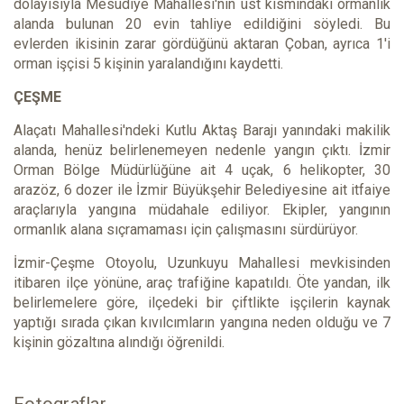
dolayısıyla Mesudiye Mahallesi'nin üst kısmındaki ormanlık
alanda bulunan 20 evin tahliye edildiğini söyledi. Bu
evlerden ikisinin zarar gördüğünü aktaran Çoban, ayrıca 1'i
orman işçisi 5 kişinin yaralandığını kaydetti.
ÇEŞME
Alaçatı Mahallesi'ndeki Kutlu Aktaş Barajı yanındaki makilik
alanda, henüz belirlenemeyen nedenle yangın çıktı. İzmir
Orman Bölge Müdürlüğüne ait 4 uçak, 6 helikopter, 30
arazöz, 6 dozer ile İzmir Büyükşehir Belediyesine ait itfaiye
araçlarıyla yangına müdahale ediliyor. Ekipler, yangının
ormanlık alana sıçramaması için çalışmasını sürdürüyor.
İzmir-Çeşme Otoyolu, Uzunkuyu Mahallesi mevkisinden
itibaren ilçe yönüne, araç trafiğine kapatıldı. Öte yandan, ilk
belirlemelere göre, ilçedeki bir çiftlikte işçilerin kaynak
yaptığı sırada çıkan kıvılcımların yangına neden olduğu ve 7
kişinin gözaltına alındığı öğrenildi.
Fotograflar