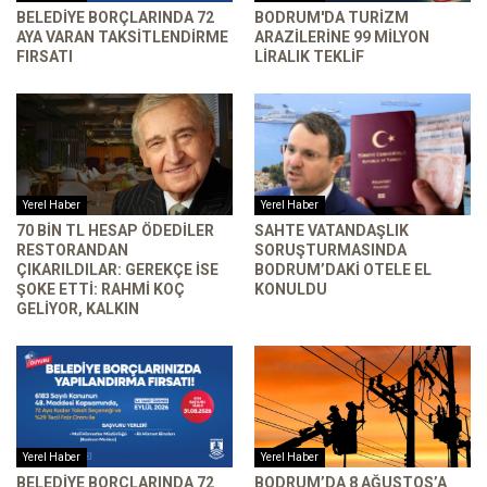
BELEDIYE BORÇLARINDA 72
BODRUM'DA TURIZM
AYA VARAN TAKSITLENDIRME
ARAZILERINE 99 MILYON
FIRSATI
LIRALIK TEKLIF
Yerel Haber
Yerel Haber
70 BIN TL HESAP ÖDEDILER
SAHTE VATANDAŞLIK
RESTORANDAN
SORUŞTURMASINDA
ÇIKARILDILAR: GEREKÇE ISE
BODRUM’DAKI OTELE EL
ŞOKE ETTI: RAHMI KOÇ
KONULDU
GELIYOR, KALKIN
Yerel Haber
Yerel Haber
BELEDIYE BORÇLARINDA 72
BODRUM’DA 8 AĞUSTOS’A