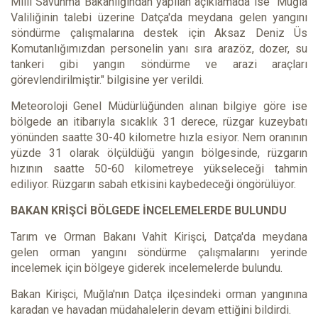
Milli Savunma Bakanlığından yapılan açıklamada ise "Muğla
Valiliğinin talebi üzerine Datça'da meydana gelen yangını
söndürme çalışmalarına destek için Aksaz Deniz Üs
Komutanlığımızdan personelin yanı sıra arazöz, dozer, su
tankeri gibi yangın söndürme ve arazi araçları
görevlendirilmiştir." bilgisine yer verildi.
Meteoroloji Genel Müdürlüğünden alınan bilgiye göre ise
bölgede an itibarıyla sıcaklık 31 derece, rüzgar kuzeybatı
yönünden saatte 30-40 kilometre hızla esiyor. Nem oranının
yüzde 31 olarak ölçüldüğü yangın bölgesinde, rüzgarın
hızının saatte 50-60 kilometreye yükseleceği tahmin
ediliyor. Rüzgarın sabah etkisini kaybedeceği öngörülüyor.
BAKAN KRİŞCİ BÖLGEDE İNCELEMELERDE BULUNDU
Tarım ve Orman Bakanı Vahit Kirişci, Datça'da meydana
gelen orman yangını söndürme çalışmalarını yerinde
incelemek için bölgeye giderek incelemelerde bulundu.
Bakan Kirişci, Muğla'nın Datça ilçesindeki orman yangınına
karadan ve havadan müdahalelerin devam ettiğini bildirdi.