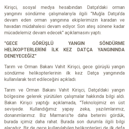
Kirişci, sosyal medya hesabından Datça'daki orman
yangınını söndürme çalışmalarıyla ilgili "Muğla Datça'da
devam eden orman yangınına ekiplerimizin karadan ve
havadan müdahalesi devam ediyor. Son ateş sönene kadar
mücadelemiz devam edecek" açıklamasını yaptı.
"GECE GÖRÜŞLÜ YANGIN SÖNDÜRME
HELİKOPTERLERİNİ İLK KEZ DATÇA YANGININDA
DENEYECEĞİZ"
Tarım ve Orman Bakanı Vahit Kirişci, gece görüşlü yangın
söndürme helikopterlerinin ilk kez Datça yangınında
kullanılarak test edileceğini açıkladı.
Tarım ve Orman Bakanı Vahit Kirişci, Datça'daki yangın
bölgesine gelerek yürütülen çalışmalar hakkında bilgi aldı.
Bakan Kirişci yaptığı açıklamada, "Teknolojimiz en üst
seviyede. Kullandığımız yapay zeka, yazılımlarımız,
donanımlarımız. Biz Marmaris'te daha beterini gördük,
burada içimiz daha rahat. Burada son durumla ilgili bilgi
alacağız. Bir de gece kullanılabilen helikopterleri de ilk defa