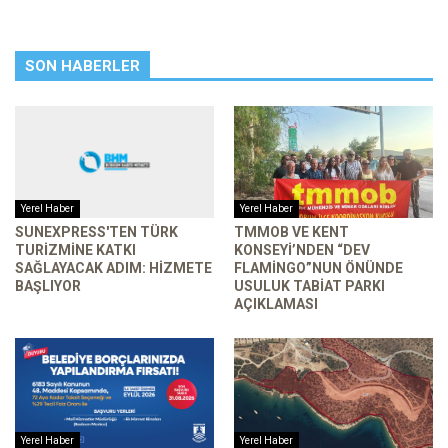
SON HABERLER
Yerel Haber
Yerel Haber
SUNEXPRESS'TEN TÜRK
TMMOB VE KENT
TURIZMINE KATKI
KONSEYI’NDEN “DEV
SAĞLAYACAK ADIM: HIZMETE
FLAMINGO”NUN ÖNÜNDE
BAŞLIYOR
USULUK TABIAT PARKI
AÇIKLAMASI
Yerel Haber
Yerel Haber