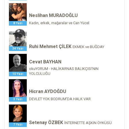
Neslihan MURADOĞLU
Kadın, erkek, mağaralar ve Can Yücel
8 Yazı
Ruhi Mehmet ÇİLEK
EKMEK ve BUĞDAY
34 Yazı
Cevat BAYHAN
okuYORUM - HALİKARNAS BALIKÇISI'NIN
YOLCULUĞU
10 Yazı
Hicran AYDOĞDU
DEVLET YOK BODRUM'DA HALK VAR
3 Yazı
Setenay ÖZBEK
İNTERNETTE AŞKIN ÖYKÜSÜ
7 Yazı