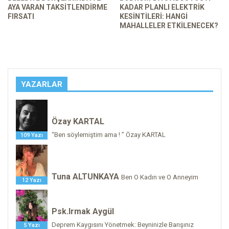
AYA VARAN TAKSITLENDIRME
KADAR PLANLI ELEKTRIK
FIRSATI
KESINTILERI: HANGI
MAHALLELER ETKILENECEK?
YAZARLAR
Özay KARTAL
“Ben söylemiştim ama ! ” Özay KARTAL
109 Yazı
Tuna ALTUNKAYA
Ben O Kadın ve O Anneyim
12 Yazı
Psk.Irmak Aygül
Deprem Kaygısını Yönetmek: Beyninizle Barışınız
5 Yazı