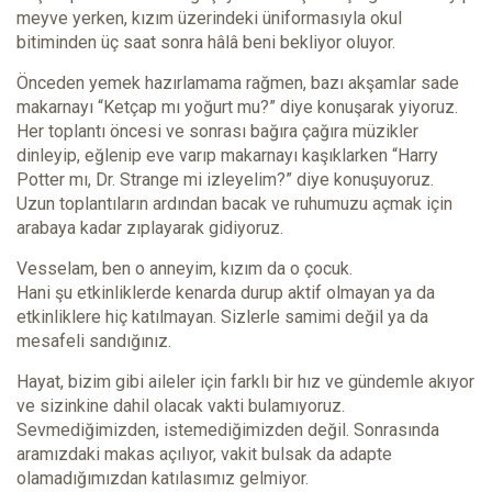
meyve yerken, kızım üzerindeki üniformasıyla okul
bitiminden üç saat sonra hâlâ beni bekliyor oluyor.
Önceden yemek hazırlamama rağmen, bazı akşamlar sade
makarnayı “Ketçap mı yoğurt mu?” diye konuşarak yiyoruz.
Her toplantı öncesi ve sonrası bağıra çağıra müzikler
dinleyip, eğlenip eve varıp makarnayı kaşıklarken “Harry
Potter mı, Dr. Strange mi izleyelim?” diye konuşuyoruz.
Uzun toplantıların ardından bacak ve ruhumuzu açmak için
arabaya kadar zıplayarak gidiyoruz.
Vesselam, ben o anneyim, kızım da o çocuk.
Hani şu etkinliklerde kenarda durup aktif olmayan ya da
etkinliklere hiç katılmayan. Sizlerle samimi değil ya da
mesafeli sandığınız.
Hayat, bizim gibi aileler için farklı bir hız ve gündemle akıyor
ve sizinkine dahil olacak vakti bulamıyoruz.
Sevmediğimizden, istemediğimizden değil. Sonrasında
aramızdaki makas açılıyor, vakit bulsak da adapte
olamadığımızdan katılasımız gelmiyor.