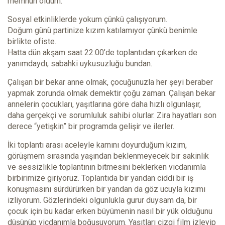
memnun oldum.
Sosyal etkinliklerde yokum çünkü çalışıyorum.
Doğum günü partinize kızım katılamıyor çünkü benimle
birlikte ofiste.
Hatta dün akşam saat 22:00’de toplantıdan çıkarken de
yanımdaydı; sabahki uykusuzluğu bundan.
Çalışan bir bekar anne olmak, çocuğunuzla her şeyi beraber
yapmak zorunda olmak demektir çoğu zaman. Çalışan bekar
annelerin çocukları, yaşıtlarına göre daha hızlı olgunlaşır,
daha gerçekçi ve sorumluluk sahibi olurlar. Zira hayatları son
derece “yetişkin” bir programda gelişir ve ilerler.
İki toplantı arası aceleyle karnını doyurduğum kızım,
görüşmem sırasında yaşından beklenmeyecek bir sakinlik
ve sessizlikle toplantının bitmesini beklerken vicdanımla
birbirimize giriyoruz. Toplantıda bir yandan ciddi bir iş
konuşmasını sürdürürken bir yandan da göz ucuyla kızımı
izliyorum. Gözlerindeki olgunlukla gurur duysam da, bir
çocuk için bu kadar erken büyümenin nasıl bir yük olduğunu
düşünüp vicdanımla boğuşuyorum. Yaşıtları çizgi film izleyip