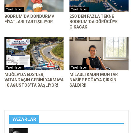
Yerel Haber
Yerel Haber
BODRUM’DA DONDURMA
250’DEN FAZLA TEKNE
FIYATLARI TARTIŞILIYOR
BODRUM’DA GÖRÜCÜYE
ÇIKACAK
Yerel Haber
Yerel Haber
MUĞLA’DA EDS’LER,
MILASLI KADIN MUHTAR
VATANDAŞIN CEBINI YAKMAYA
NASIBE BOĞA’YA ÇIRKIN
10 AĞUSTOS’TA BAŞLIYOR!
SALDIRI!
YAZARLAR