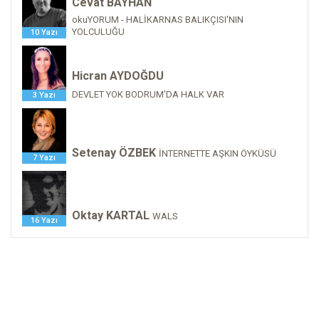
Cevat BAYHAN
okuYORUM - HALİKARNAS BALIKÇISI'NIN
YOLCULUĞU
10 Yazı
Hicran AYDOĞDU
DEVLET YOK BODRUM'DA HALK VAR
3 Yazı
Setenay ÖZBEK
İNTERNETTE AŞKIN ÖYKÜSÜ
7 Yazı
Oktay KARTAL
WALS
16 Yazı