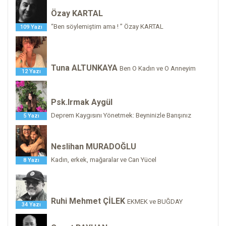
Özay KARTAL
“Ben söylemiştim ama ! ” Özay KARTAL
109 Yazı
Tuna ALTUNKAYA
Ben O Kadın ve O Anneyim
12 Yazı
Psk.Irmak Aygül
Deprem Kaygısını Yönetmek: Beyninizle Barışınız
5 Yazı
Neslihan MURADOĞLU
Kadın, erkek, mağaralar ve Can Yücel
8 Yazı
Ruhi Mehmet ÇİLEK
EKMEK ve BUĞDAY
34 Yazı