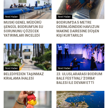
Yerel Haber
Yerel Haber
MUSKİ GENEL MÜDÜRÜ
BODRUM'DA 5 METRE
ŞENGÜL BODRUM'UN SU
DERINLIĞINDEKI HAVUZUN
SORUNUNU ÇÖZECEK
MAKINE DAIRESINE DÜŞEN
YATIRIMLARI INCELEDI
KIŞI KURTARILDI
Yerel Haber
Yerel Haber
BELEDIYEDEN TAŞINMAZ
23. ULUSLARARASI BODRUM
KIRALAMA İHALESI
BALE FESTIVALI 'ZORBA'
BALESI ILE DEVAM ETTI