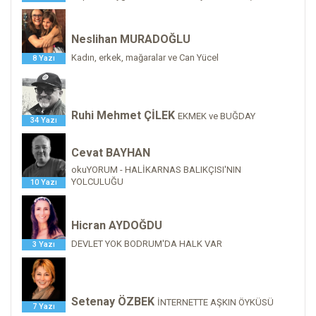
Neslihan MURADOĞLU
Kadın, erkek, mağaralar ve Can Yücel
8 Yazı
Ruhi Mehmet ÇİLEK
EKMEK ve BUĞDAY
34 Yazı
Cevat BAYHAN
okuYORUM - HALİKARNAS BALIKÇISI'NIN
YOLCULUĞU
10 Yazı
Hicran AYDOĞDU
DEVLET YOK BODRUM'DA HALK VAR
3 Yazı
Setenay ÖZBEK
İNTERNETTE AŞKIN ÖYKÜSÜ
7 Yazı