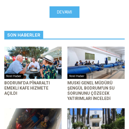
DEVAMI
SON HABERLER
Yerel Haber
Yerel Haber
BODRUM’DA PÎNARALTI
MUSKİ GENEL MÜDÜRÜ
EMEKLI KAFE HIZMETE
ŞENGÜL BODRUM'UN SU
AÇILDI
SORUNUNU ÇÖZECEK
YATIRIMLARI INCELEDI