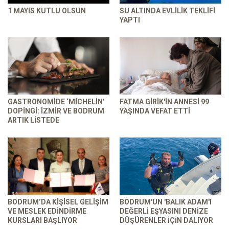
1 MAYIS KUTLU OLSUN
SU ALTINDA EVLILIK TEKLIFI
YAPTI
GASTRONOMIDE ‘MICHELIN’
FATMA GIRIK'IN ANNESI 99
DOPINGI: İZMIR VE BODRUM
YAŞINDA VEFAT ETTI
ARTIK LISTEDE
BODRUM’DA KIŞISEL GELIŞIM
BODRUM'UN 'BALIK ADAM'I
VE MESLEK EDINDIRME
DEĞERLI EŞYASINI DENIZE
KURSLARI BAŞLIYOR
DÜŞÜRENLER IÇIN DALIYOR