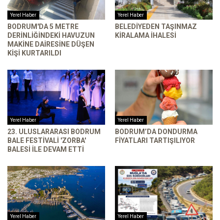
Yerel Haber
Yerel Haber
BODRUM'DA 5 METRE
BELEDIYEDEN TAŞINMAZ
DERINLIĞINDEKI HAVUZUN
KIRALAMA İHALESI
MAKINE DAIRESINE DÜŞEN
KIŞI KURTARILDI
Yerel Haber
Yerel Haber
23. ULUSLARARASI BODRUM
BODRUM’DA DONDURMA
BALE FESTIVALI 'ZORBA'
FIYATLARI TARTIŞILIYOR
BALESI ILE DEVAM ETTI
Yerel Haber
Yerel Haber