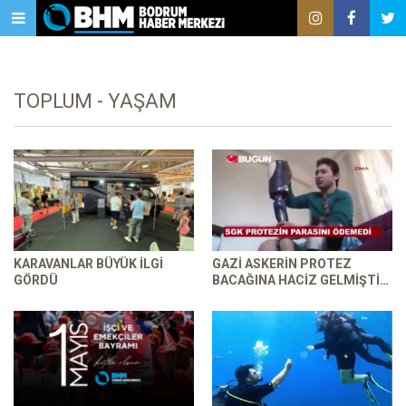
TOPLUM - YAŞAM
KARAVANLAR BÜYÜK ILGI
GAZI ASKERIN PROTEZ
GÖRDÜ
BACAĞINA HACIZ GELMIŞTI…