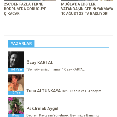
250’DEN FAZLA TEKNE
MUĞLA’DA EDS’LER,
BODRUM’DA GÖRÜCÜYE
VATANDAŞIN CEBINI YAKMAYA
ÇIKACAK
10 AĞUSTOS’TA BAŞLIYOR!
YAZARLAR
Özay KARTAL
“Ben söylemiştim ama ! ” Özay KARTAL
109 Yazı
Tuna ALTUNKAYA
Ben O Kadın ve O Anneyim
12 Yazı
Psk.Irmak Aygül
Deprem Kaygısını Yönetmek: Beyninizle Barışınız
5 Yazı