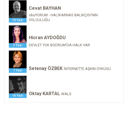
Cevat BAYHAN
okuYORUM - HALİKARNAS BALIKÇISI'NIN
YOLCULUĞU
10 Yazı
Hicran AYDOĞDU
DEVLET YOK BODRUM'DA HALK VAR
3 Yazı
Setenay ÖZBEK
İNTERNETTE AŞKIN ÖYKÜSÜ
7 Yazı
Oktay KARTAL
WALS
16 Yazı