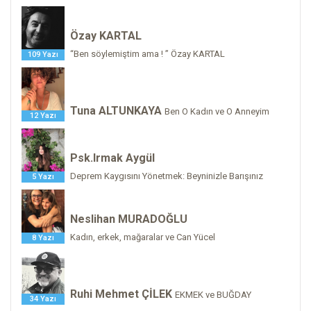
Özay KARTAL
“Ben söylemiştim ama ! ” Özay KARTAL
109 Yazı
Tuna ALTUNKAYA
Ben O Kadın ve O Anneyim
12 Yazı
Psk.Irmak Aygül
Deprem Kaygısını Yönetmek: Beyninizle Barışınız
5 Yazı
Neslihan MURADOĞLU
Kadın, erkek, mağaralar ve Can Yücel
8 Yazı
Ruhi Mehmet ÇİLEK
EKMEK ve BUĞDAY
34 Yazı