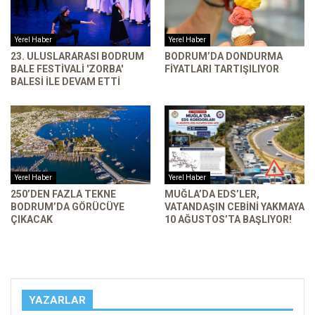
Yerel Haber
Yerel Haber
23. ULUSLARARASI BODRUM
BODRUM’DA DONDURMA
BALE FESTIVALI 'ZORBA'
FIYATLARI TARTIŞILIYOR
BALESI ILE DEVAM ETTI
Yerel Haber
Yerel Haber
250’DEN FAZLA TEKNE
MUĞLA’DA EDS’LER,
BODRUM’DA GÖRÜCÜYE
VATANDAŞIN CEBINI YAKMAYA
ÇIKACAK
10 AĞUSTOS’TA BAŞLIYOR!
YAZARLAR