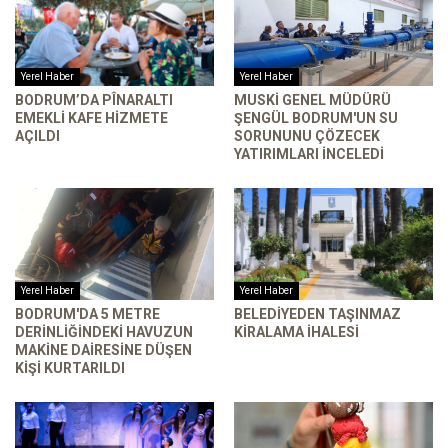
Yerel Haber
Yerel Haber
BODRUM’DA PÎNARALTI
MUSKİ GENEL MÜDÜRÜ
EMEKLI KAFE HIZMETE
ŞENGÜL BODRUM'UN SU
AÇILDI
SORUNUNU ÇÖZECEK
YATIRIMLARI INCELEDI
Yerel Haber
Yerel Haber
BODRUM'DA 5 METRE
BELEDIYEDEN TAŞINMAZ
DERINLIĞINDEKI HAVUZUN
KIRALAMA İHALESI
MAKINE DAIRESINE DÜŞEN
KIŞI KURTARILDI