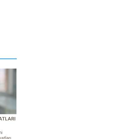
ATLARI
ni
atları