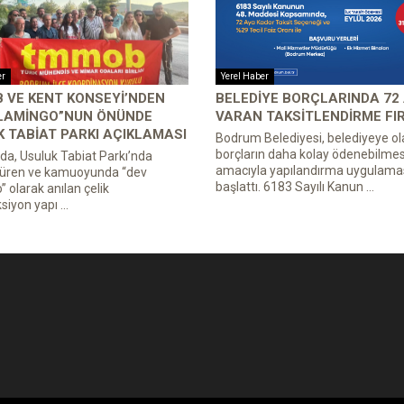
er
Yerel Haber
 VE KENT KONSEYI’NDEN
BELEDIYE BORÇLARINDA 72
FLAMINGO”NUN ÖNÜNDE
VARAN TAKSITLENDIRME FI
 TABIAT PARKI AÇIKLAMASI
Bodrum Belediyesi, belediyeye ol
borçların daha kolay ödenebilmes
a, Usuluk Tabiat Parkı’nda
amacıyla yapılandırma uygulamas
süren ve kamuoyunda “dev
başlattı. 6183 Sayılı Kanun ...
” olarak anılan çelik
iyon yapı ...