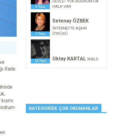
DEVLET YOK BODRUM'DA
HALK VAR
3 Yazı
Setenay ÖZBEK
İNTERNETTE AŞKIN
ÖYKÜSÜ
7 Yazı
Oktay KARTAL
WALS
16 Yazı
 ve
ğı ifade
ihinde
ük,
r kısmı
 Bodrum-
KATEGORIDE ÇOK OKUNANLAR
ken