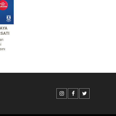
 AYA
RSATI
an
i
ını