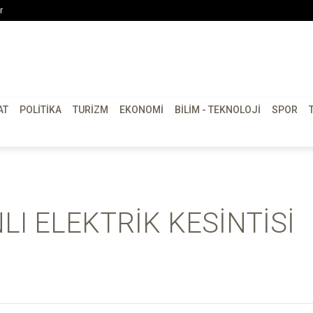
r
AT
POLITIKA
TURIZM
EKONOMI
BILIM - TEKNOLOJI
SPOR
I ELEKTRİK KESİNTİSİ