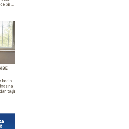
de bir ...
SIBE
n kadın
inasına
dan taşlı