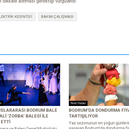
e dikkate alınması gerektiği vurgulandı.
LEKTRİK KESİNTİSİ
BAKIM ÇALIŞMASI
er
Yerel Haber
LUSLARARASI BODRUM BALE
BODRUM’DA DONDURMA FIY
ALI 'ZORBA' BALESI ILE
TARTIŞILIYOR
ETTI
Yaz sezonunun en yoğun günleri
yaşayan Bodrum’da dondurma fiy
pera ve Balesi Genel Müdürlüğü