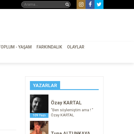
TOPLUM - YAŞAM
FARKINDALIK
OLAYLAR
YAZARLAR
Özay KARTAL
“Ben söylemiştim ama ! ”
Özay KARTAL
109 Yazı
Tuna ALTUNKAYA