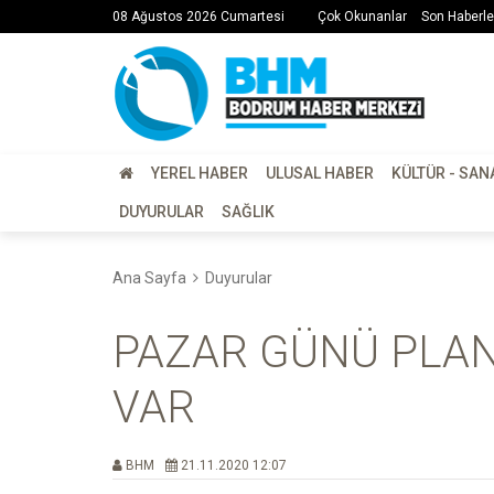
08 Ağustos 2026 Cumartesi
Çok Okunanlar
Son Haberle
YEREL HABER
ULUSAL HABER
KÜLTÜR - SAN
DUYURULAR
SAĞLIK
Ana Sayfa
Duyurular
PAZAR GÜNÜ PLANL
VAR
BHM
21.11.2020 12:07