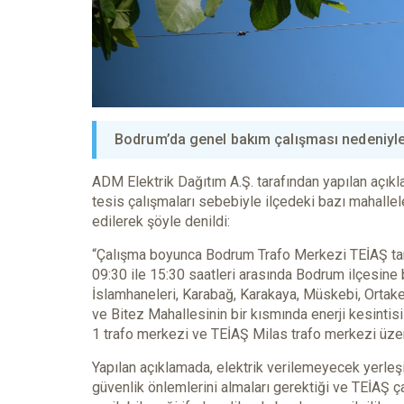
Bodrum’da genel bakım çalışması nedeniyle h
ADM Elektrik Dağıtım A.Ş. tarafından yapılan açı
tesis çalışmaları sebebiyle ilçedeki bazı mahallel
edilerek şöyle denildi:
“Çalışma boyunca Bodrum Trafo Merkezi TEİAŞ tar
09:30 ile 15:30 saatleri arasında Bodrum ilçesine
İslamhaneleri, Karabağ, Karakaya, Müskebi, Ortaken
ve Bitez Mahallesinin bir kısmında enerji kesinti
1 trafo merkezi ve TEİAŞ Milas trafo merkezi üzerin
Yapılan açıklamada, elektrik verilemeyecek yerleşi
güvenlik önlemlerini almaları gerektiği ve TEİAŞ