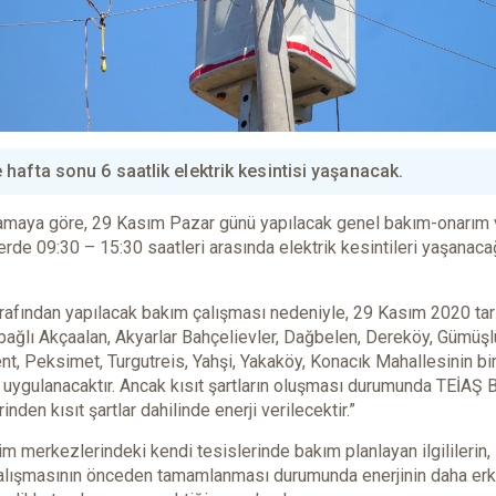
afta sonu 6 saatlik elektrik kesintisi yaşanacak.
klamaya göre, 29 Kasım Pazar günü yapılacak genel bakım-onarım
erde 09:30 – 15:30 saatleri arasında elektrik kesintileri yaşanaca
afından yapılacak bakım çalışması nedeniyle, 29 Kasım 2020 tar
 bağlı Akçaalan, Akyarlar Bahçelievler, Dağbelen, Dereköy, Gümüşl
t, Peksimet, Turgutreis, Yahşi, Yakaköy, Konacık Mahallesinin bi
si uygulanacaktır. Ancak kısıt şartların oluşması durumunda TEİAŞ
den kısıt şartlar dahilinde enerji verilecektir.”
m merkezlerindeki kendi tesislerinde bakım planlayan ilgililerin,
 çalışmasının önceden tamamlanması durumunda enerjinin daha er