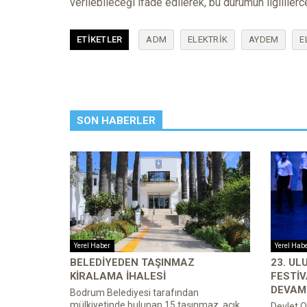
verilebileceği ifade edilerek, bu durumun ilgililerc
ETIKETLER
ADM
ELEKTRİK
AYDEM
E
SON HABERLER
Yerel Haber
Yerel Hab
BELEDIYEDEN TAŞINMAZ
23. U
KIRALAMA İHALESI
FESTIV
DEVAM 
Bodrum Belediyesi tarafından
mülkiyetinde bulunan 15 taşınmaz, açık
Devlet O