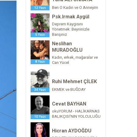
Ben O Kadın ve O Anneyim
12 Yazı
Psk.Irmak Aygül
Deprem Kaygısını
Yönetmek: Beyninizle
Barışınız
5 Yazı
Neslihan
MURADOĞLU
Kadın, erkek, mağaralar ve
8 Yazı
Can Yücel
Ruhi Mehmet ÇİLEK
EKMEK ve BUĞDAY
34 Yazı
Cevat BAYHAN
okuYORUM - HALİKARNAS
BALIKÇISI'NIN YOLCULUĞU
10 Yazı
Hicran AYDOĞDU