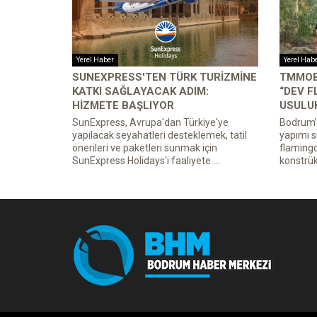
Yerel Haber
Yerel Hab
SUNEXPRESS'TEN TÜRK TURIZMINE
TMMOB
KATKI SAĞLAYACAK ADIM:
“DEV 
HIZMETE BAŞLIYOR
USULUK
SunExpress, Avrupa'dan Türkiye'ye
Bodrum’d
yapılacak seyahatleri desteklemek, tatil
yapımı 
önerileri ve paketleri sunmak için
flamingo
SunExpress Holidays'i faaliyete ...
konstrüks