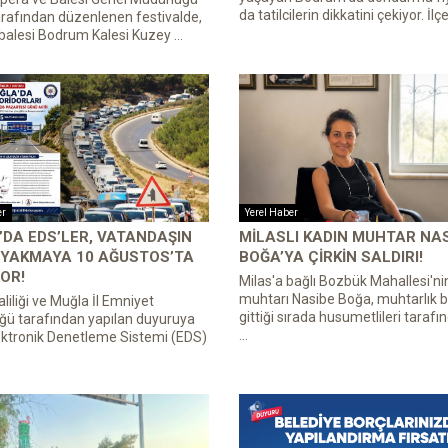
da tatilcilerin dikkatini çekiyor. İlçe
rafından düzenlenen festivalde,
balesi Bodrum Kalesi Kuzey ...
er
Yerel Haber
DA EDS’LER, VATANDAŞIN
MILASLI KADIN MUHTAR NA
 YAKMAYA 10 AĞUSTOS’TA
BOĞA’YA ÇIRKIN SALDIRI!
OR!
Milas'a bağlı Bozbük Mahallesi'ni
muhtarı Nasibe Boğa, muhtarlık b
liliği ve Muğla İl Emniyet
gittiği sırada husumetlileri tarafın
ğü tarafından yapılan duyuruya
...
ektronik Denetleme Sistemi (EDS)