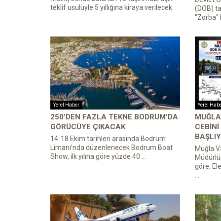
teklif usulüyle 5 yıllığına kiraya verilecek.
(DOB) ta
"Zorba" 
Yerel Haber
Yerel Hab
250’DEN FAZLA TEKNE BODRUM’DA
MUĞLA’
GÖRÜCÜYE ÇIKACAK
CEBINI
BAŞLIY
14-18 Ekim tarihleri arasında Bodrum
Limanı’nda düzenlenecek Bodrum Boat
Muğla Va
Show, ilk yılına göre yüzde 40 ...
Müdürlü
göre, El
...