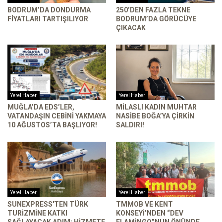
BODRUM’DA DONDURMA
250’DEN FAZLA TEKNE
FIYATLARI TARTIŞILIYOR
BODRUM’DA GÖRÜCÜYE
ÇIKACAK
Yerel Haber
Yerel Haber
MUĞLA’DA EDS’LER,
MILASLI KADIN MUHTAR
VATANDAŞIN CEBINI YAKMAYA
NASIBE BOĞA’YA ÇIRKIN
10 AĞUSTOS’TA BAŞLIYOR!
SALDIRI!
Yerel Haber
Yerel Haber
SUNEXPRESS'TEN TÜRK
TMMOB VE KENT
TURIZMINE KATKI
KONSEYI’NDEN “DEV