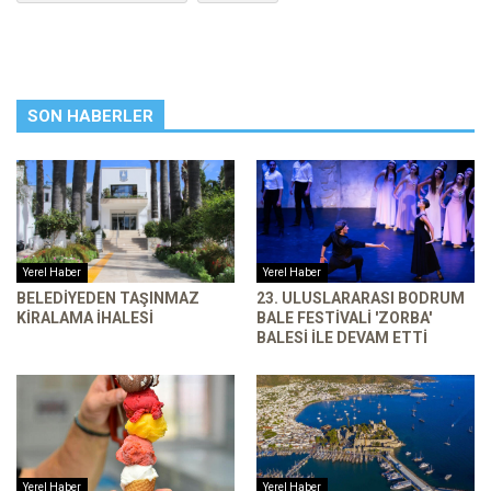
SON HABERLER
Yerel Haber
Yerel Haber
BELEDIYEDEN TAŞINMAZ
23. ULUSLARARASI BODRUM
KIRALAMA İHALESI
BALE FESTIVALI 'ZORBA'
BALESI ILE DEVAM ETTI
Yerel Haber
Yerel Haber