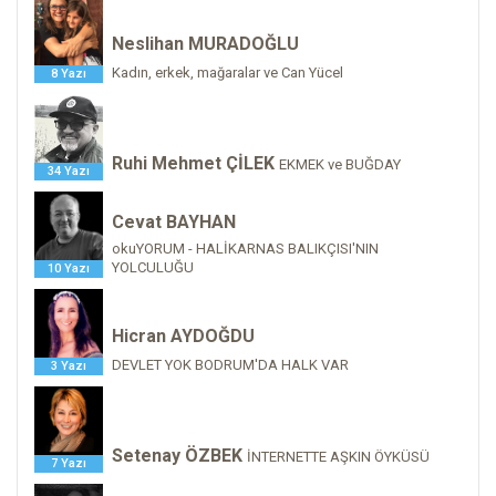
Neslihan MURADOĞLU
Kadın, erkek, mağaralar ve Can Yücel
8 Yazı
Ruhi Mehmet ÇİLEK
EKMEK ve BUĞDAY
34 Yazı
Cevat BAYHAN
okuYORUM - HALİKARNAS BALIKÇISI'NIN
YOLCULUĞU
10 Yazı
Hicran AYDOĞDU
DEVLET YOK BODRUM'DA HALK VAR
3 Yazı
Setenay ÖZBEK
İNTERNETTE AŞKIN ÖYKÜSÜ
7 Yazı