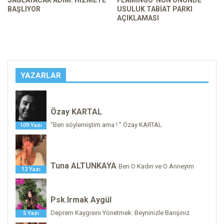
SAĞLAYACAK ADIM: HIZMETE
FLAMINGO”NUN ÖNÜNDE
BAŞLIYOR
USULUK TABIAT PARKI
AÇIKLAMASI
YAZARLAR
Özay KARTAL
“Ben söylemiştim ama ! ” Özay KARTAL
109 Yazı
Tuna ALTUNKAYA
Ben O Kadın ve O Anneyim
12 Yazı
Psk.Irmak Aygül
Deprem Kaygısını Yönetmek: Beyninizle Barışınız
5 Yazı