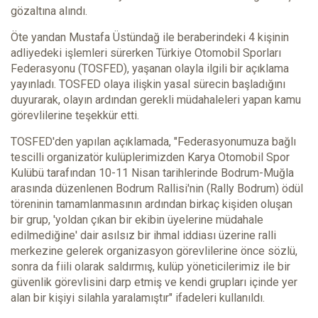
gözaltına alındı.
Öte yandan Mustafa Üstündağ ile beraberindeki 4 kişinin
adliyedeki işlemleri sürerken Türkiye Otomobil Sporları
Federasyonu (TOSFED), yaşanan olayla ilgili bir açıklama
yayınladı. TOSFED olaya ilişkin yasal sürecin başladığını
duyurarak, olayın ardından gerekli müdahaleleri yapan kamu
görevlilerine teşekkür etti.
TOSFED'den yapılan açıklamada, "Federasyonumuza bağlı
tescilli organizatör kulüplerimizden Karya Otomobil Spor
Kulübü tarafından 10-11 Nisan tarihlerinde Bodrum-Muğla
arasında düzenlenen Bodrum Rallisi'nin (Rally Bodrum) ödül
töreninin tamamlanmasının ardından birkaç kişiden oluşan
bir grup, 'yoldan çıkan bir ekibin üyelerine müdahale
edilmediğine' dair asılsız bir ihmal iddiası üzerine ralli
merkezine gelerek organizasyon görevlilerine önce sözlü,
sonra da fiili olarak saldırmış, kulüp yöneticilerimiz ile bir
güvenlik görevlisini darp etmiş ve kendi grupları içinde yer
alan bir kişiyi silahla yaralamıştır" ifadeleri kullanıldı.