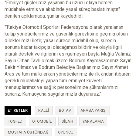
"Emniyet güçlerimiz yaşanan bu üzücü olaya hemen
müdahale etmiş ve akabinde yasal süreç başlatılmıştır"
denilen açıklamada, şunlar kaydedildi:
"Türkiye Otomobil Sporları Federasyonu olarak yaralanan
kulüp yöneticilerimiz ve güvenlik görevlisine geçmiş olsun
dileklerimizi iletir; yasal sürece müdahil olup, sürecin
sonuna kadar takipçisi olacağımızı bildirir ve olayla ilgili
olarak destek ve ilgilerini esirgemeyen başta Muğla Valimiz
Sayın Orhan Tavlı olmak üzere Bodrum Kaymakamımız Sayın
Bekir Yılmaz ve Bodrum Belediye Başkanımız Sayın Ahmet
Aras ve tüm mülki erkan yöneticilerimiz ile ilk andan itibaren
gerekli müdahaleyi yapan tüm emniyet kuvveti
mensuplarımız ve sağlık personelimize şükranlarımızı
sunarız. Kamuoyuna saygılarımızla duyururuz."
ETIKETLER
RALLİ
BOTAV
ARABA YARIŞI
TOSFED
OTOMOBİL
SİLAH
YARALAMA
MUSTAFA ÜSTÜNDAĞ
OYUNCU