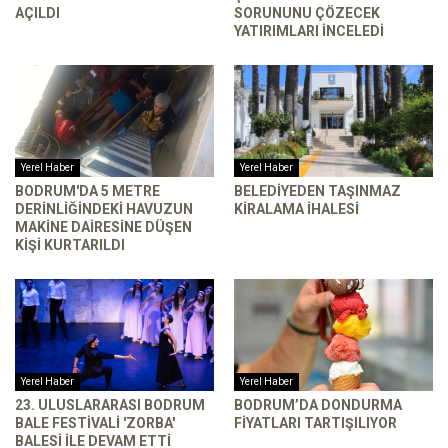
AÇILDI
SORUNUNU ÇÖZECEK
YATIRIMLARI INCELEDI
Yerel Haber
Yerel Haber
BODRUM'DA 5 METRE
BELEDIYEDEN TAŞINMAZ
DERINLIĞINDEKI HAVUZUN
KIRALAMA İHALESI
MAKINE DAIRESINE DÜŞEN
KIŞI KURTARILDI
Yerel Haber
Yerel Haber
23. ULUSLARARASI BODRUM
BODRUM’DA DONDURMA
BALE FESTIVALI 'ZORBA'
FIYATLARI TARTIŞILIYOR
BALESI ILE DEVAM ETTI