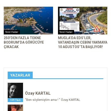
Yerel Haber
Yerel Haber
250’DEN FAZLA TEKNE
MUĞLA’DA EDS’LER,
BODRUM’DA GÖRÜCÜYE
VATANDAŞIN CEBINI YAKMAYA
ÇIKACAK
10 AĞUSTOS’TA BAŞLIYOR!
YAZARLAR
Özay KARTAL
“Ben söylemiştim ama ! ” Özay KARTAL
109 Yazı