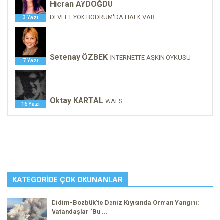
Hicran AYDOĞDU
DEVLET YOK BODRUM'DA HALK VAR
3 Yazı
Setenay ÖZBEK
İNTERNETTE AŞKIN ÖYKÜSÜ
7 Yazı
Oktay KARTAL
WALS
16 Yazı
KATEGORIDE ÇOK OKUNANLAR
Didim-Bozbük’te Deniz Kıyısında Orman Yangını:
Vatandaşlar ‘Bu ...