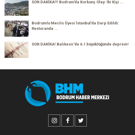
SON DAKİKA!!! Bodrum’da Korkunç Olay: İki Kişi ...
Bodrumlu Meclis Üyesi İstanbul’da Darp Edildi:
Restoranda ...
SON DAKİKA! Balıkesir’de 6.1 büyüklüğünde deprem!