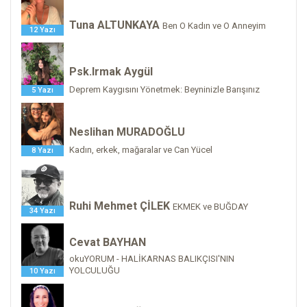
Tuna ALTUNKAYA
Ben O Kadın ve O Anneyim
12 Yazı
Psk.Irmak Aygül
Deprem Kaygısını Yönetmek: Beyninizle Barışınız
5 Yazı
Neslihan MURADOĞLU
Kadın, erkek, mağaralar ve Can Yücel
8 Yazı
Ruhi Mehmet ÇİLEK
EKMEK ve BUĞDAY
34 Yazı
Cevat BAYHAN
okuYORUM - HALİKARNAS BALIKÇISI'NIN
YOLCULUĞU
10 Yazı