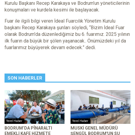
Kurulu Başkanı Recep Karakaya ve Bodrum’un yöneticilerinin
konuşmaları ve kurdela kesimi ile başlayacak.
Fuar ile ilgili bilgi veren İdeal Fuarcılık Yönetim Kurulu
başkanı Recep Karakaya şunları söyledi, “Bizim İdeal Fuar
olarak Bodrum’da düzenlediğimiz bu 6. fuarımız. 2025 yılının
ilk fuarın da büyük bir şölen yaşanacak.. Önümüzdeki yıl da
fuarlarımız büyüyerek devam edecek.” dedi.
SON HABERLER
Yerel Haber
Yerel Haber
BODRUM’DA PÎNARALTI
MUSKİ GENEL MÜDÜRÜ
EMEKLI KAFE HIZMETE
ŞENGÜL BODRUM'UN SU