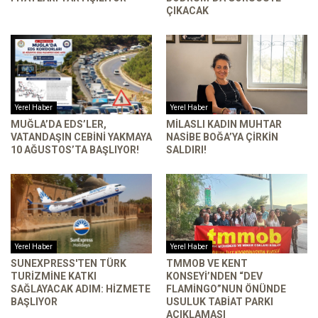
ÇIKACAK
Yerel Haber
Yerel Haber
MUĞLA’DA EDS’LER,
MILASLI KADIN MUHTAR
VATANDAŞIN CEBINI YAKMAYA
NASIBE BOĞA’YA ÇIRKIN
10 AĞUSTOS’TA BAŞLIYOR!
SALDIRI!
Yerel Haber
Yerel Haber
SUNEXPRESS'TEN TÜRK
TMMOB VE KENT
TURIZMINE KATKI
KONSEYI’NDEN “DEV
SAĞLAYACAK ADIM: HIZMETE
FLAMINGO”NUN ÖNÜNDE
BAŞLIYOR
USULUK TABIAT PARKI
AÇIKLAMASI