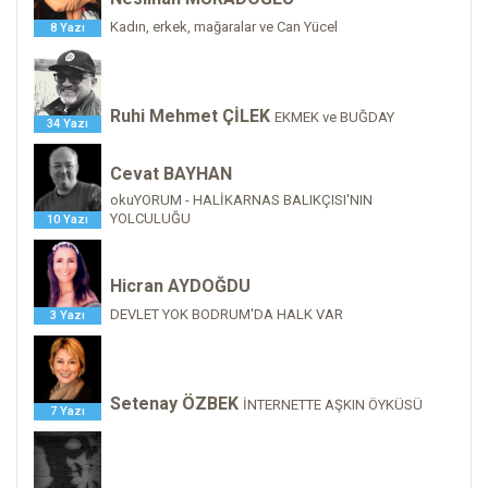
Kadın, erkek, mağaralar ve Can Yücel
8 Yazı
Ruhi Mehmet ÇİLEK
EKMEK ve BUĞDAY
34 Yazı
Cevat BAYHAN
okuYORUM - HALİKARNAS BALIKÇISI'NIN
YOLCULUĞU
10 Yazı
Hicran AYDOĞDU
DEVLET YOK BODRUM'DA HALK VAR
3 Yazı
Setenay ÖZBEK
İNTERNETTE AŞKIN ÖYKÜSÜ
7 Yazı