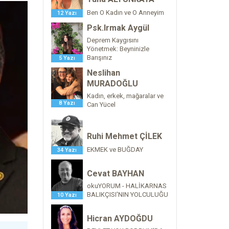
Ben O Kadın ve O Anneyim
12 Yazı
Psk.Irmak Aygül
Deprem Kaygısını
Yönetmek: Beyninizle
Barışınız
5 Yazı
Neslihan
MURADOĞLU
Kadın, erkek, mağaralar ve
8 Yazı
Can Yücel
Ruhi Mehmet ÇİLEK
EKMEK ve BUĞDAY
34 Yazı
Cevat BAYHAN
okuYORUM - HALİKARNAS
BALIKÇISI'NIN YOLCULUĞU
10 Yazı
Hicran AYDOĞDU