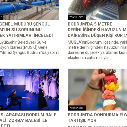
er
Yerel Haber
 GENEL MÜDÜRÜ ŞENGÜL
BODRUM'DA 5 METRE
M'UN SU SORUNUNU
DERINLIĞINDEKI HAVUZUN M
K YATIRIMLARI INCELEDI
DAIRESINE DÜŞEN KIŞI KURT
yükşehir Belediyesi Su ve
MUĞLA'nınBodrum ilçesinde, yakl
syon İdaresi (MUSKİ) Genel
metre derinliğindeki havuzun ma
Yılmaz Şengül, Bodrum’da yapımı
dairesine düşerek yaralanan kişi, 
.
ekiplerinin çalışmasıyla ...
er
Yerel Haber
LUSLARARASI BODRUM BALE
BODRUM’DA DONDURMA FIY
ALI 'ZORBA' BALESI ILE
TARTIŞILIYOR
ETTI