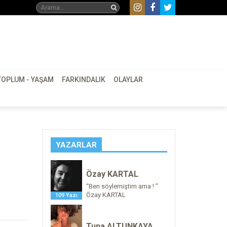
TOPLUM - YAŞAM
FARKINDALIK
OLAYLAR
YAZARLAR
:
Özay KARTAL
“Ben söylemiştim ama ! ”
Özay KARTAL
109 Yazı
Tuna ALTUNKAYA