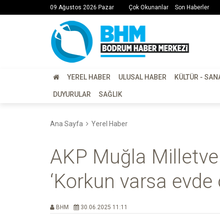
09 Ağustos 2026 Pazar
Çok Okunanlar
Son Haberler
YEREL HABER
ULUSAL HABER
KÜLTÜR - SAN
DUYURULAR
SAĞLIK
Ana Sayfa
Yerel Haber
AKP Muğla Milletvek
‘Korkun varsa evde o
BHM
30.06.2025 11:11