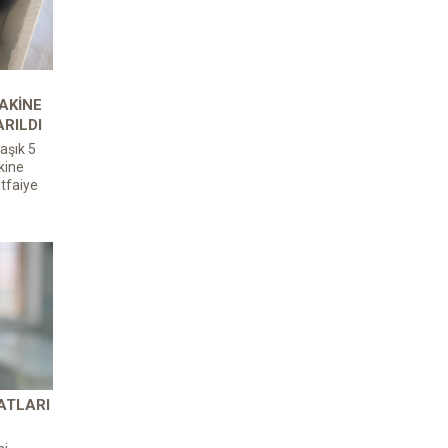
AKINE
ARILDI
aşık 5
kine
itfaiye
ATLARI