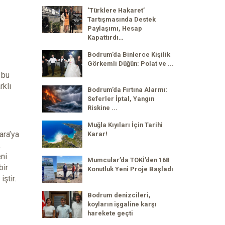
‘Türklere Hakaret’
Tartışmasında Destek
Paylaşımı, Hesap
Kapattırdı…
Bodrum’da Binlerce Kişilik
Görkemli Düğün: Polat ve ...
 bu
rklı
Bodrum’da Fırtına Alarmı:
Seferler İptal, Yangın
Riskine ...
Muğla Kıyıları İçin Tarihi
ara’ya
Karar!
,
eni
Mumcular’da TOKİ’den 168
bir
Konutluk Yeni Proje Başladı
ştir.
Bodrum denizcileri,
koyların işgaline karşı
harekete geçti