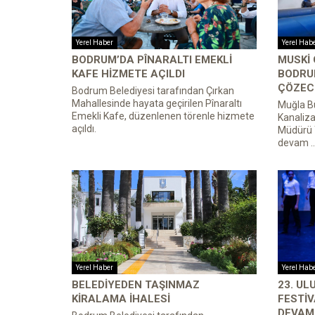
Yerel Haber
Yerel Hab
BODRUM’DA PÎNARALTI EMEKLI
MUSKİ
KAFE HIZMETE AÇILDI
BODRU
ÇÖZECE
Bodrum Belediyesi tarafından Çırkan
Mahallesinde hayata geçirilen Pînaraltı
Muğla Bü
Emekli Kafe, düzenlenen törenle hizmete
Kanaliza
açıldı.
Müdürü 
devam ..
Yerel Haber
Yerel Hab
BELEDIYEDEN TAŞINMAZ
23. U
KIRALAMA İHALESI
FESTIV
DEVAM 