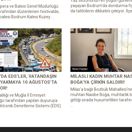
Yaz sezonunun en yoğun günleri
yaşayan Bodrum’da dondurma fiy
pera ve Balesi Genel Müdürlüğü
da tatilcilerin dikkatini çekiyor. İlçe
rafından düzenlenen festivalde,
balesi Bodrum Kalesi Kuzey ...
er
Yerel Haber
DA EDS’LER, VATANDAŞIN
MILASLI KADIN MUHTAR NA
 YAKMAYA 10 AĞUSTOS’TA
BOĞA’YA ÇIRKIN SALDIRI!
OR!
Milas'a bağlı Bozbük Mahallesi'ni
muhtarı Nasibe Boğa, muhtarlık b
liliği ve Muğla İl Emniyet
gittiği sırada husumetlileri tarafın
ğü tarafından yapılan duyuruya
...
ektronik Denetleme Sistemi (EDS)