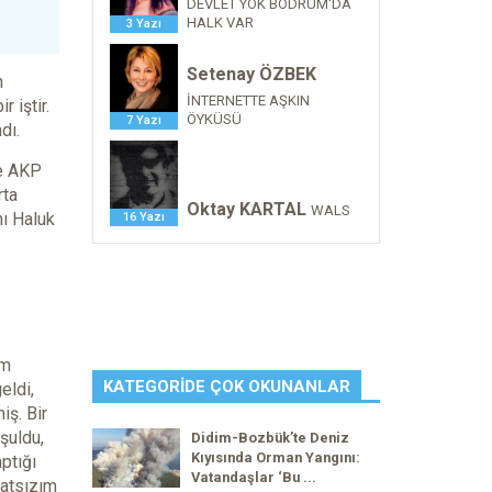
DEVLET YOK BODRUM'DA
HALK VAR
3 Yazı
Setenay ÖZBEK
n
İNTERNETTE AŞKIN
 iştir.
ÖYKÜSÜ
7 Yazı
dı.
de AKP
rta
Oktay KARTAL
WALS
ı Haluk
16 Yazı
im
KATEGORIDE ÇOK OKUNANLAR
eldi,
iş. Bir
şuldu,
Didim-Bozbük’te Deniz
Kıyısında Orman Yangını:
ptığı
Vatandaşlar ‘Bu ...
hatsızım