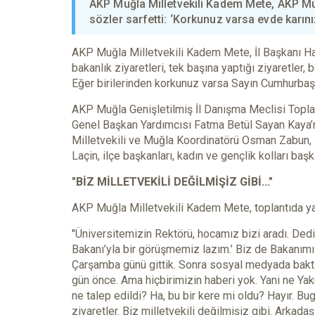
AKP Muğla Milletvekili Kadem Mete, AKP Muğl
sözler sarfetti: ‘Korkunuz varsa evde karın
AKP Muğla Milletvekili Kadem Mete, İl Başkanı Hal
bakanlık ziyaretleri, tek başına yaptığı ziyaretler, 
Eğer birilerinden korkunuz varsa Sayın Cumhurbaşka
AKP Muğla Genişletilmiş İl Danışma Meclisi Topla
Genel Başkan Yardımcısı Fatma Betül Sayan Kaya’nın
Milletvekili ve Muğla Koordinatörü Osman Zabun,
Laçin, ilçe başkanları, kadın ve gençlik kolları başkan
"BİZ MİLLETVEKİLİ DEĞİLMİŞİZ GİBİ..."
AKP Muğla Milletvekili Kadem Mete, toplantıda ya
"Üniversitemizin Rektörü, hocamız bizi aradı. Dedi k
Bakanı’yla bir görüşmemiz lazım.’ Biz de Bakanımı
Çarşamba günü gittik. Sonra sosyal medyada baktım
gün önce. Ama hiçbirimizin haberi yok. Yani ne Ya
ne talep edildi? Ha, bu bir kere mi oldu? Hayır. Bu
ziyaretler. Biz milletvekili değilmişiz gibi. Arkad