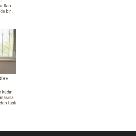
ni
atları
de bir ...
SIBE
n kadın
inasına
dan taşlı