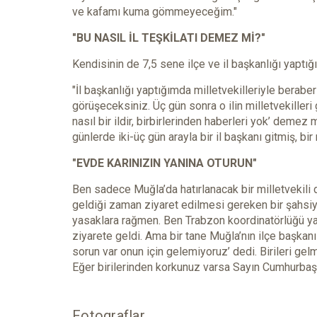
ve kafamı kuma gömmeyeceğim."
"BU NASIL İL TEŞKİLATI DEMEZ Mİ?"
Kendisinin de 7,5 sene ilçe ve il başkanlığı yaptı
"İl başkanlığı yaptığımda milletvekilleriyle berabe
görüşeceksiniz. Üç gün sonra o ilin milletvekilleri 
nasıl bir ildir, birbirlerinden haberleri yok’ demez
günlerde iki-üç gün arayla bir il başkanı gitmiş, bir 
"EVDE KARINIZIN YANINA OTURUN"
Ben sadece Muğla’da hatırlanacak bir milletvekili 
geldiği zaman ziyaret edilmesi gereken bir şahsiye
yasaklara rağmen. Ben Trabzon koordinatörlüğü yapt
ziyarete geldi. Ama bir tane Muğla’nın ilçe başkanı
sorun var onun için gelemiyoruz’ dedi. Birileri gelm
Eğer birilerinden korkunuz varsa Sayın Cumhurbaşka
Fotograflar