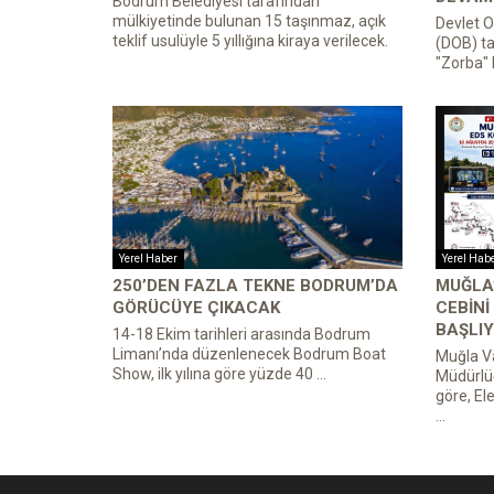
Bodrum Belediyesi tarafından
mülkiyetinde bulunan 15 taşınmaz, açık
Devlet O
teklif usulüyle 5 yıllığına kiraya verilecek.
(DOB) ta
"Zorba" 
Yerel Haber
Yerel Hab
250’DEN FAZLA TEKNE BODRUM’DA
MUĞLA’
GÖRÜCÜYE ÇIKACAK
CEBINI
BAŞLIY
14-18 Ekim tarihleri arasında Bodrum
Limanı’nda düzenlenecek Bodrum Boat
Muğla Va
Show, ilk yılına göre yüzde 40 ...
Müdürlü
göre, El
...