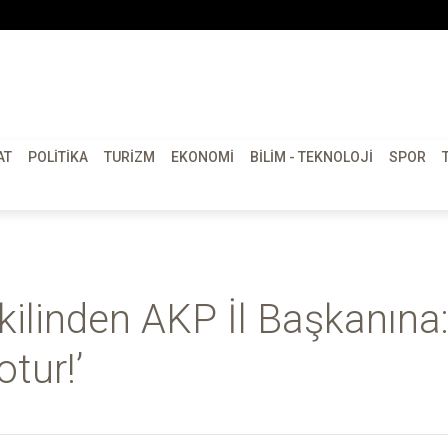
AT
POLITIKA
TURIZM
EKONOMI
BILIM - TEKNOLOJI
SPOR
ilinden AKP İl Başkanına
tur!’