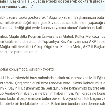
a İl Başkanı Haluk Laçin’e tepki göstererek çok tartışılacak
ızın yanına oturun…”
uk Laçin’e tepki göstererek, “Bugüne kadar İl Başkanımızın bütü
biz milletvekili değilmişiz gibi. Siyaset cesur adamların yapacağı bir
nımız dediği gibi evde karınızın yanına oturun" ifadelerini kullan
ntısı, Muğla Sıtkı Koçman Üniversitesi Atatürk Kültür Merkezi’n
 katılımı ile düzenlendi. Toplantıya, Kaya’nın yanı sıra AKP Ispa
 Muğla milletvekilleri Yakup Otgöz ve Kadem Mete, AKP İl Başkan
ları ile partililer katıldı.
ptığı konuşmada, şunları kaydetti:
i ‘Üniversitedeki bazı salonlarla alakalı sıkıntımız var. Milli Eğit
zı aradık. Çarşamba günü bize randevu verdi. Sayın Rektörümüz g
 ki Sayın İl Başkanımız da Salı günü yine bakanımızı ziyaret etm
kup Ağabey’in haberi var ne benim haberim var. Yani orada ne konu
güne kadar il başkanımızın bütün bakanlık ziyaretleri, tek başına ya
aşlar böyle bir teşkilatçılık olmaz. Bakın ben bundan son derece ra