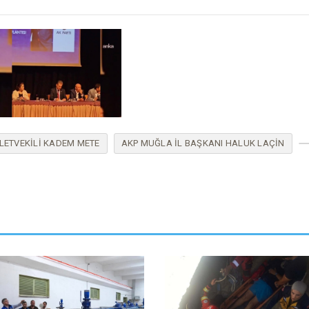
LETVEKILI KADEM METE
AKP MUĞLA İL BAŞKANI HALUK LAÇIN