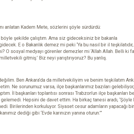
ğını anlatan Kadem Mete, sözlerini şöyle sürdürdü:
r böyle şekilde çalıştım. Ama siz gideceksiniz bir bakanla
gidecek. E o Bakanlık demez mi peki ‘Ya bu nasıl bir il teşkilatıdır,
 mi? O sosyal medyayı görenler demezler mi ‘Allah Allah. Belli ki fa
milletvekili gitmiş.’ Biz neyi yarıştırıyoruz? Bu yanlış.
değilim. Ben Ankara’da da milletvekiliyim ve benim teşkilatım Ank
tim. Ne sorunumuz varsa, ilçe başkanlarımız bazıları gelebiliyor
ım. İl başkanları toplantısı sonrası Trabzon’un ilçe başkanları b
 gelemedi. Hepsini de davet ettim. Ha birkaç tanesi aradı, ‘Şöyle 
edi. Birilerinden korkuluyor. Siyaset cesur adamların yapacağı bir i
nımız dediği gibi ‘Evde karınızın yanına oturun.’”