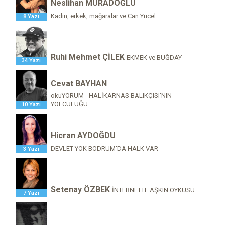
Neslihan MURADOĞLU
Kadın, erkek, mağaralar ve Can Yücel
8 Yazı
Ruhi Mehmet ÇİLEK
EKMEK ve BUĞDAY
34 Yazı
Cevat BAYHAN
okuYORUM - HALİKARNAS BALIKÇISI'NIN
YOLCULUĞU
10 Yazı
Hicran AYDOĞDU
DEVLET YOK BODRUM'DA HALK VAR
3 Yazı
Setenay ÖZBEK
İNTERNETTE AŞKIN ÖYKÜSÜ
7 Yazı