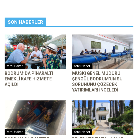
SON HABERLER
Yerel Haber
Yerel Haber
BODRUM’DA PÎNARALTI
MUSKİ GENEL MÜDÜRÜ
EMEKLI KAFE HIZMETE
ŞENGÜL BODRUM'UN SU
AÇILDI
SORUNUNU ÇÖZECEK
YATIRIMLARI INCELEDI
Yerel Haber
Yerel Haber