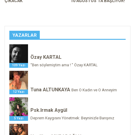
ÇIKACAK
10 AĞUSTOS’TA BAŞLIYOR!
YAZARLAR
Özay KARTAL
“Ben söylemiştim ama ! ” Özay KARTAL
109 Yazı
Tuna ALTUNKAYA
Ben O Kadın ve O Anneyim
12 Yazı
Psk.Irmak Aygül
Deprem Kaygısını Yönetmek: Beyninizle Barışınız
5 Yazı