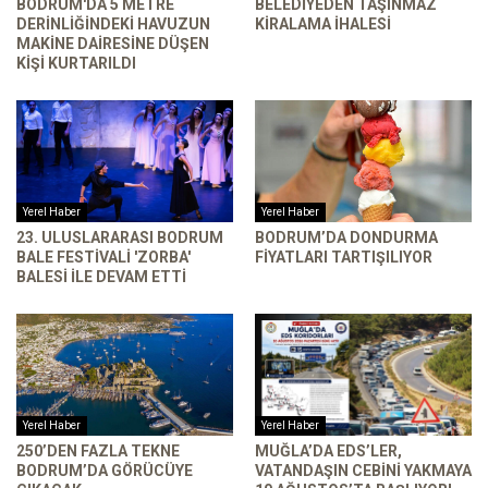
BODRUM'DA 5 METRE
BELEDIYEDEN TAŞINMAZ
DERINLIĞINDEKI HAVUZUN
KIRALAMA İHALESI
MAKINE DAIRESINE DÜŞEN
KIŞI KURTARILDI
Yerel Haber
Yerel Haber
23. ULUSLARARASI BODRUM
BODRUM’DA DONDURMA
BALE FESTIVALI 'ZORBA'
FIYATLARI TARTIŞILIYOR
BALESI ILE DEVAM ETTI
Yerel Haber
Yerel Haber
250’DEN FAZLA TEKNE
MUĞLA’DA EDS’LER,
BODRUM’DA GÖRÜCÜYE
VATANDAŞIN CEBINI YAKMAYA