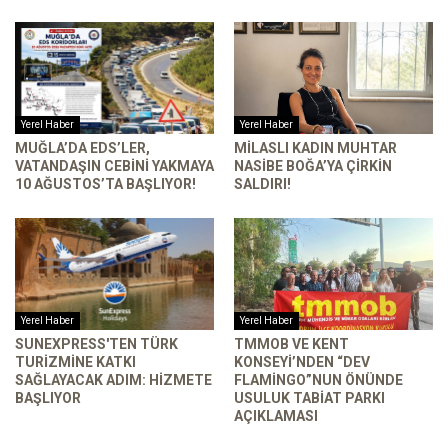
Yerel Haber
Yerel Haber
MUĞLA’DA EDS’LER,
MILASLI KADIN MUHTAR
VATANDAŞIN CEBINI YAKMAYA
NASIBE BOĞA’YA ÇIRKIN
10 AĞUSTOS’TA BAŞLIYOR!
SALDIRI!
Yerel Haber
Yerel Haber
SUNEXPRESS'TEN TÜRK
TMMOB VE KENT
TURIZMINE KATKI
KONSEYI’NDEN “DEV
SAĞLAYACAK ADIM: HIZMETE
FLAMINGO”NUN ÖNÜNDE
BAŞLIYOR
USULUK TABIAT PARKI
AÇIKLAMASI