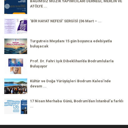
BAĞIMSIZ MÜZİK YAPIMCILARI DERNEĞİ, MERLİN VE
ATÖLYE ...
‘BİR HAYAT NEFESİ’ SERGİSİ (06 Mart – ...
Turgutreis Meydanı 15 gün boyunca edebiyatla
buluşacak
Prof. Dr. Fahri Işık Dibeklihan’da Bodrumlularla
Buluşuyor
Kültür ve Doğa Yürüyüşleri Bodrum Kalesi’nde
devam ...
17 Nisan Merhaba Günü, Bodrum’dan İstanbul’a farklı
...