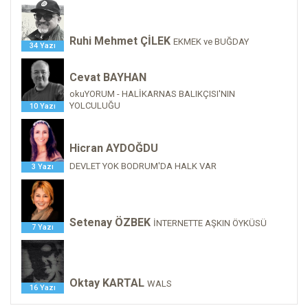
Ruhi Mehmet ÇİLEK
EKMEK ve BUĞDAY
34 Yazı
Cevat BAYHAN
okuYORUM - HALİKARNAS BALIKÇISI'NIN
YOLCULUĞU
10 Yazı
Hicran AYDOĞDU
DEVLET YOK BODRUM'DA HALK VAR
3 Yazı
Setenay ÖZBEK
İNTERNETTE AŞKIN ÖYKÜSÜ
7 Yazı
Oktay KARTAL
WALS
16 Yazı