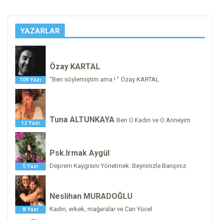
YAZARLAR
Özay KARTAL
“Ben söylemiştim ama ! ” Özay KARTAL
109 Yazı
Tuna ALTUNKAYA
Ben O Kadın ve O Anneyim
12 Yazı
Psk.Irmak Aygül
Deprem Kaygısını Yönetmek: Beyninizle Barışınız
5 Yazı
Neslihan MURADOĞLU
Kadın, erkek, mağaralar ve Can Yücel
8 Yazı