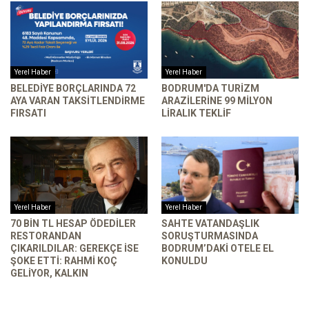
Yerel Haber
Yerel Haber
BELEDIYE BORÇLARINDA 72
BODRUM'DA TURIZM
AYA VARAN TAKSITLENDIRME
ARAZILERINE 99 MILYON
FIRSATI
LIRALIK TEKLIF
Yerel Haber
Yerel Haber
70 BIN TL HESAP ÖDEDILER
SAHTE VATANDAŞLIK
RESTORANDAN
SORUŞTURMASINDA
ÇIKARILDILAR: GEREKÇE ISE
BODRUM’DAKI OTELE EL
ŞOKE ETTI: RAHMI KOÇ
KONULDU
GELIYOR, KALKIN