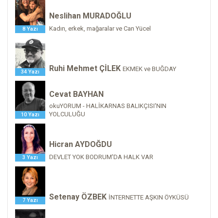
Neslihan MURADOĞLU
Kadın, erkek, mağaralar ve Can Yücel
8 Yazı
Ruhi Mehmet ÇİLEK
EKMEK ve BUĞDAY
34 Yazı
Cevat BAYHAN
okuYORUM - HALİKARNAS BALIKÇISI'NIN
YOLCULUĞU
10 Yazı
Hicran AYDOĞDU
DEVLET YOK BODRUM'DA HALK VAR
3 Yazı
Setenay ÖZBEK
İNTERNETTE AŞKIN ÖYKÜSÜ
7 Yazı