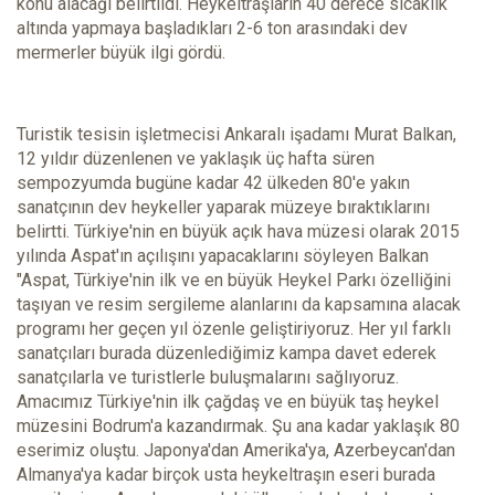
konu alacağı belirtildi. Heykeltraşların 40 derece sıcaklık
altında yapmaya başladıkları 2-6 ton arasındaki dev
mermerler büyük ilgi gördü.
Turistik tesisin işletmecisi Ankaralı işadamı Murat Balkan,
12 yıldır düzenlenen ve yaklaşık üç hafta süren
sempozyumda bugüne kadar 42 ülkeden 80'e yakın
sanatçının dev heykeller yaparak müzeye bıraktıklarını
belirtti. Türkiye'nin en büyük açık hava müzesi olarak 2015
yılında Aspat'ın açılışını yapacaklarını söyleyen Balkan
"Aspat, Türkiye'nin ilk ve en büyük Heykel Parkı özelliğini
taşıyan ve resim sergileme alanlarını da kapsamına alacak
programı her geçen yıl özenle geliştiriyoruz. Her yıl farklı
sanatçıları burada düzenlediğimiz kampa davet ederek
sanatçılarla ve turistlerle buluşmalarını sağlıyoruz.
Amacımız Türkiye'nin ilk çağdaş ve en büyük taş heykel
müzesini Bodrum'a kazandırmak. Şu ana kadar yaklaşık 80
eserimiz oluştu. Japonya'dan Amerika'ya, Azerbeycan'dan
Almanya'ya kadar birçok usta heykeltraşın eseri burada