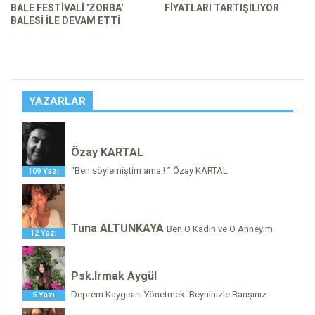
BALE FESTIVALI 'ZORBA'
FIYATLARI TARTIŞILIYOR
BALESI ILE DEVAM ETTI
YAZARLAR
Özay KARTAL
“Ben söylemiştim ama ! ” Özay KARTAL
109 Yazı
Tuna ALTUNKAYA
Ben O Kadın ve O Anneyim
12 Yazı
Psk.Irmak Aygül
Deprem Kaygısını Yönetmek: Beyninizle Barışınız
5 Yazı