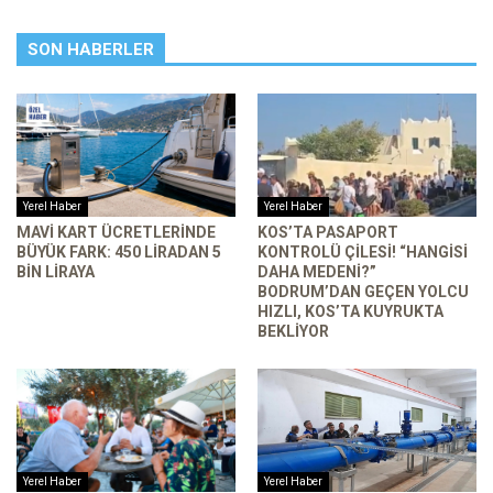
SON HABERLER
Yerel Haber
Yerel Haber
MAVI KART ÜCRETLERINDE
KOS’TA PASAPORT
BÜYÜK FARK: 450 LIRADAN 5
KONTROLÜ ÇILESI! “HANGISI
BIN LIRAYA
DAHA MEDENI?”
BODRUM’DAN GEÇEN YOLCU
HIZLI, KOS’TA KUYRUKTA
BEKLIYOR
Yerel Haber
Yerel Haber