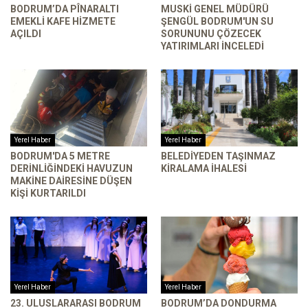
BODRUM’DA PÎNARALTI
MUSKİ GENEL MÜDÜRÜ
EMEKLI KAFE HIZMETE
ŞENGÜL BODRUM'UN SU
AÇILDI
SORUNUNU ÇÖZECEK
YATIRIMLARI INCELEDI
Yerel Haber
Yerel Haber
BODRUM'DA 5 METRE
BELEDIYEDEN TAŞINMAZ
DERINLIĞINDEKI HAVUZUN
KIRALAMA İHALESI
MAKINE DAIRESINE DÜŞEN
KIŞI KURTARILDI
Yerel Haber
Yerel Haber
23. ULUSLARARASI BODRUM
BODRUM’DA DONDURMA