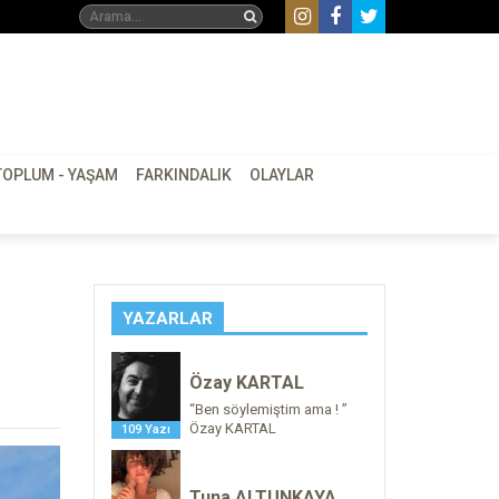
TOPLUM - YAŞAM
FARKINDALIK
OLAYLAR
YAZARLAR
Özay KARTAL
“Ben söylemiştim ama ! ”
Özay KARTAL
109 Yazı
Tuna ALTUNKAYA