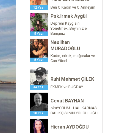
Ben O Kadın ve O Anneyim
12 Yazı
Psk.Irmak Aygül
Deprem Kaygısını
Yönetmek: Beyninizle
Barışınız
5 Yazı
Neslihan
MURADOĞLU
Kadın, erkek, mağaralar ve
8 Yazı
Can Yücel
Ruhi Mehmet ÇİLEK
EKMEK ve BUĞDAY
34 Yazı
Cevat BAYHAN
okuYORUM - HALİKARNAS
BALIKÇISI'NIN YOLCULUĞU
10 Yazı
Hicran AYDOĞDU