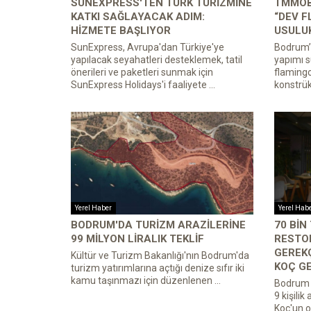
SUNEXPRESS'TEN TÜRK TURIZMINE
TMMOB
KATKI SAĞLAYACAK ADIM:
“DEV 
HIZMETE BAŞLIYOR
USULUK
SunExpress, Avrupa'dan Türkiye'ye
Bodrum’d
yapılacak seyahatleri desteklemek, tatil
yapımı 
önerileri ve paketleri sunmak için
flamingo
SunExpress Holidays'i faaliyete ...
konstrüks
Yerel Haber
Yerel Hab
BODRUM'DA TURIZM ARAZILERINE
70 BIN
99 MILYON LIRALIK TEKLIF
RESTO
GEREKÇ
Kültür ve Turizm Bakanlığı'nın Bodrum'da
KOÇ GE
turizm yatırımlarına açtığı denize sıfır iki
kamu taşınmazı için düzenlenen ...
Bodrum 
9 kişilik
Koç'un ot