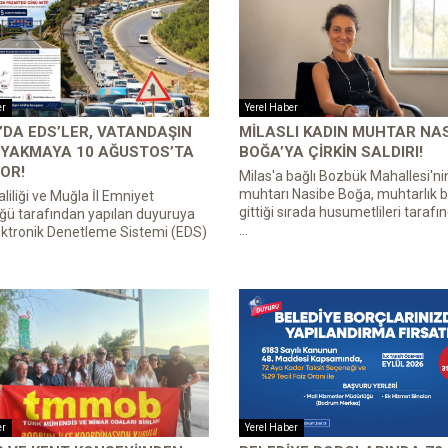
er
Yerel Haber
DA EDS’LER, VATANDAŞIN
MILASLI KADIN MUHTAR NA
 YAKMAYA 10 AĞUSTOS’TA
BOĞA’YA ÇIRKIN SALDIRI!
OR!
Milas'a bağlı Bozbük Mahallesi'ni
muhtarı Nasibe Boğa, muhtarlık b
liliği ve Muğla İl Emniyet
gittiği sırada husumetlileri tarafın
ğü tarafından yapılan duyuruya
...
ektronik Denetleme Sistemi (EDS)
er
Yerel Haber