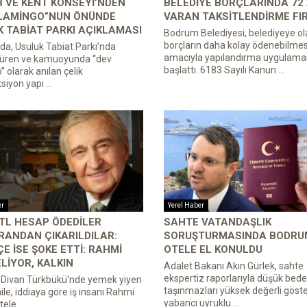
 VE KENT KONSEYI’NDEN
BELEDIYE BORÇLARINDA 72
FLAMINGO”NUN ÖNÜNDE
VARAN TAKSITLENDIRME FI
 TABIAT PARKI AÇIKLAMASI
Bodrum Belediyesi, belediyeye ol
borçların daha kolay ödenebilmes
a, Usuluk Tabiat Parkı’nda
amacıyla yapılandırma uygulamas
süren ve kamuoyunda “dev
başlattı. 6183 Sayılı Kanun ...
” olarak anılan çelik
iyon yapı ...
er
Yerel Haber
 TL HESAP ÖDEDILER
SAHTE VATANDAŞLIK
RANDAN ÇIKARILDILAR:
SORUŞTURMASINDA BODRUM
E ISE ŞOKE ETTI: RAHMI
OTELE EL KONULDU
LIYOR, KALKIN
Adalet Bakanı Akın Gürlek, sahte
ekspertiz raporlarıyla düşük bedel
Divan Türkbükü'nde yemek yiyen
taşınmazları yüksek değerli göst
 aile, iddiaya göre iş insanı Rahmi
yabancı uyruklu ...
ele ...