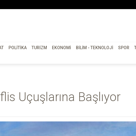
AT
POLITIKA
TURIZM
EKONOMI
BILIM - TEKNOLOJI
SPOR
is Uçuşlarına Başlıyor