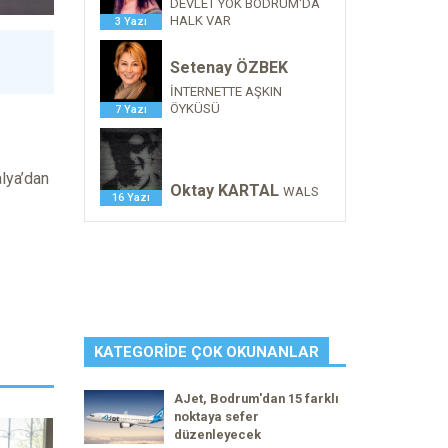
DEVLET YOK BODRUM'DA
HALK VAR
3 Yazı
Setenay ÖZBEK
İNTERNETTE AŞKIN
ÖYKÜSÜ
7 Yazı
alya’dan
Oktay KARTAL
WALS
16 Yazı
KATEGORIDE ÇOK OKUNANLAR
AJet, Bodrum'dan 15 farklı
noktaya sefer
düzenleyecek