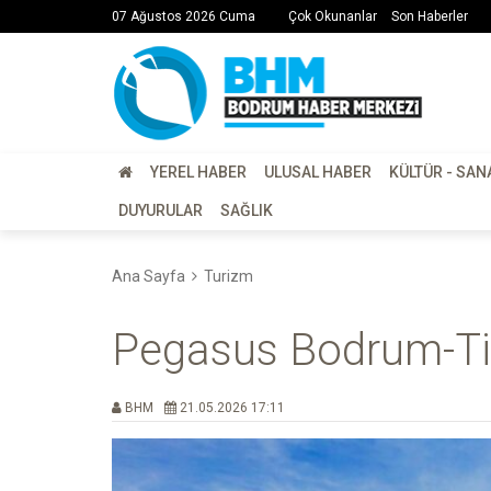
07 Ağustos 2026 Cuma
Çok Okunanlar
Son Haberler
YEREL HABER
ULUSAL HABER
KÜLTÜR - SAN
DUYURULAR
SAĞLIK
Ana Sayfa
Turizm
Pegasus Bodrum-Tifl
BHM
21.05.2026 17:11