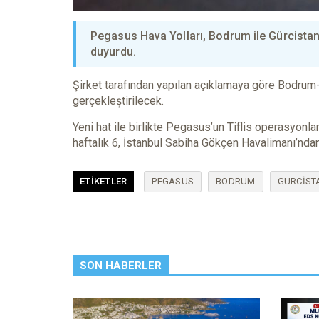
Pegasus Hava Yolları, Bodrum ile Gürcistan’
duyurdu.
Şirket tarafından yapılan açıklamaya göre Bodrum-T
gerçekleştirilecek.
Yeni hat ile birlikte Pegasus’un Tiflis operasyonl
haftalık 6, İstanbul Sabiha Gökçen Havalimanı’ndan 
ETIKETLER
PEGASUS
BODRUM
GÜRCIST
SON HABERLER