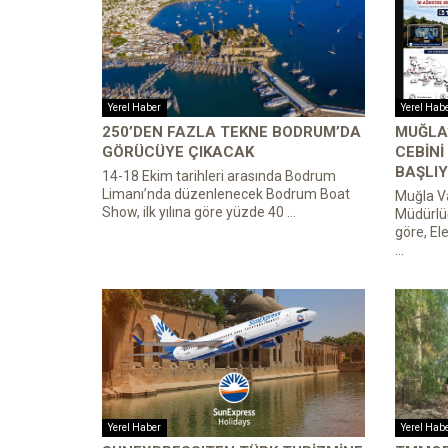
Yerel Haber
Yerel Hab
250’DEN FAZLA TEKNE BODRUM’DA
MUĞLA’
GÖRÜCÜYE ÇIKACAK
CEBINI
BAŞLIY
14-18 Ekim tarihleri arasında Bodrum
Limanı’nda düzenlenecek Bodrum Boat
Muğla Va
Show, ilk yılına göre yüzde 40 ...
Müdürlü
göre, El
...
Yerel Haber
Yerel Hab