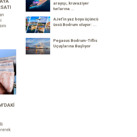
 AYA
arayışı, kruvaziyer
RSATI
turlarına ...
an
AJet’in yaz boyu üçüncü
i
üssü Bodrum oluyor: ...
ını
Pegasus Bodrum-Tiflis
Uçuşlarına Başlıyor
’DAKI
li
ererek