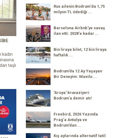
Rus ailenin Bodrum'da 1,75
milyon TL ödediği ...
Barselona Airbnb'ye savaş
ilan etti: 2028'e kadar ...
SIBE
Bin liraya bilet, 12 bin liraya
n kadın
haftalık ...
inasına
dan taşlı
Bodrum’da 12 Ay Yaşayan
Bir Deneyim: Mavilu ...
'Aroya' kruvaziyeri
Bodrum'a demir atı!
Freebird, 2026 Yazında
Prag’a Antalya ve
Bodrum’dan ...
Kış aylarında alternatif tatil