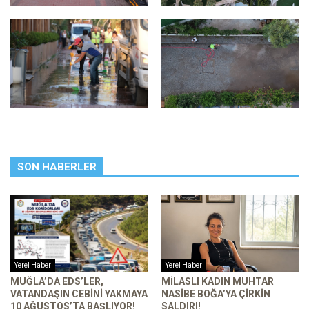
SON HABERLER
Yerel Haber
Yerel Haber
MUĞLA’DA EDS’LER,
MILASLI KADIN MUHTAR
VATANDAŞIN CEBINI YAKMAYA
NASIBE BOĞA’YA ÇIRKIN
10 AĞUSTOS’TA BAŞLIYOR!
SALDIRI!