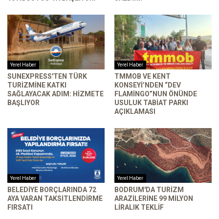
Yerel Haber
Yerel Haber
SUNEXPRESS'TEN TÜRK
TMMOB VE KENT
TURIZMINE KATKI
KONSEYI’NDEN “DEV
SAĞLAYACAK ADIM: HIZMETE
FLAMINGO”NUN ÖNÜNDE
BAŞLIYOR
USULUK TABIAT PARKI
AÇIKLAMASI
Yerel Haber
Yerel Haber
BELEDIYE BORÇLARINDA 72
BODRUM'DA TURIZM
AYA VARAN TAKSITLENDIRME
ARAZILERINE 99 MILYON
FIRSATI
LIRALIK TEKLIF