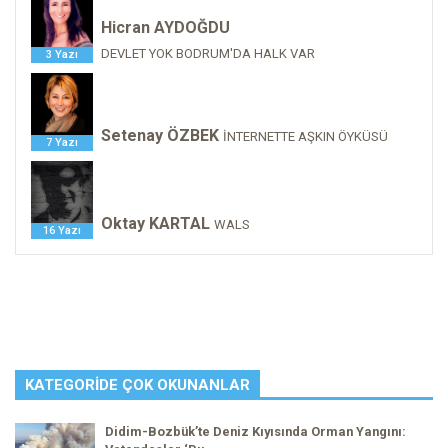
Hicran AYDOĞDU
DEVLET YOK BODRUM'DA HALK VAR
3 Yazı
Setenay ÖZBEK
İNTERNETTE AŞKIN ÖYKÜSÜ
7 Yazı
Oktay KARTAL
WALS
16 Yazı
KATEGORIDE ÇOK OKUNANLAR
Didim-Bozbük’te Deniz Kıyısında Orman Yangını: