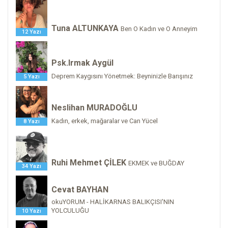
Tuna ALTUNKAYA
Ben O Kadın ve O Anneyim
12 Yazı
Psk.Irmak Aygül
Deprem Kaygısını Yönetmek: Beyninizle Barışınız
5 Yazı
Neslihan MURADOĞLU
Kadın, erkek, mağaralar ve Can Yücel
8 Yazı
Ruhi Mehmet ÇİLEK
EKMEK ve BUĞDAY
34 Yazı
Cevat BAYHAN
okuYORUM - HALİKARNAS BALIKÇISI'NIN
YOLCULUĞU
10 Yazı