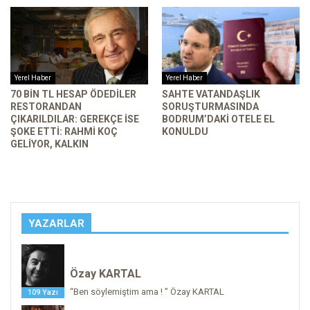
Yerel Haber
Yerel Haber
70 BIN TL HESAP ÖDEDILER
SAHTE VATANDAŞLIK
RESTORANDAN
SORUŞTURMASINDA
ÇIKARILDILAR: GEREKÇE ISE
BODRUM’DAKI OTELE EL
ŞOKE ETTI: RAHMI KOÇ
KONULDU
GELIYOR, KALKIN
YAZARLAR
Özay KARTAL
“Ben söylemiştim ama ! ” Özay KARTAL
109 Yazı