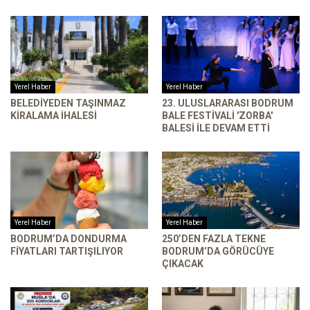
Yerel Haber
Yerel Haber
BELEDIYEDEN TAŞINMAZ
23. ULUSLARARASI BODRUM
KIRALAMA İHALESI
BALE FESTIVALI 'ZORBA'
BALESI ILE DEVAM ETTI
Yerel Haber
Yerel Haber
BODRUM’DA DONDURMA
250’DEN FAZLA TEKNE
FIYATLARI TARTIŞILIYOR
BODRUM’DA GÖRÜCÜYE
ÇIKACAK