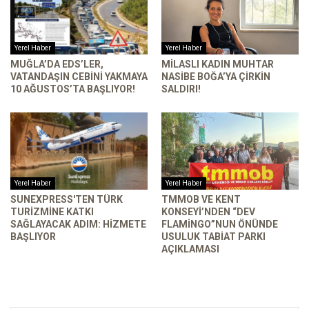
Yerel Haber
Yerel Haber
MUĞLA’DA EDS’LER,
MILASLI KADIN MUHTAR
VATANDAŞIN CEBINI YAKMAYA
NASIBE BOĞA’YA ÇIRKIN
10 AĞUSTOS’TA BAŞLIYOR!
SALDIRI!
Yerel Haber
Yerel Haber
SUNEXPRESS'TEN TÜRK
TMMOB VE KENT
TURIZMINE KATKI
KONSEYI’NDEN “DEV
SAĞLAYACAK ADIM: HIZMETE
FLAMINGO”NUN ÖNÜNDE
BAŞLIYOR
USULUK TABIAT PARKI
AÇIKLAMASI