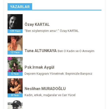
YAZARLAR
Özay KARTAL
“Ben söylemiştim ama ! ” Özay KARTAL
109 Yazı
Tuna ALTUNKAYA
Ben O Kadın ve O Anneyim
12 Yazı
Psk.Irmak Aygül
Deprem Kaygısını Yönetmek: Beyninizle Barışınız
5 Yazı
Neslihan MURADOĞLU
Kadın, erkek, mağaralar ve Can Yücel
8 Yazı