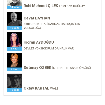
Ruhi Mehmet ÇİLEK
EKMEK ve BUĞDAY
34 Yazı
Cevat BAYHAN
okuYORUM - HALİKARNAS BALIKÇISI'NIN
YOLCULUĞU
10 Yazı
Hicran AYDOĞDU
DEVLET YOK BODRUM'DA HALK VAR
3 Yazı
Setenay ÖZBEK
İNTERNETTE AŞKIN ÖYKÜSÜ
7 Yazı
Oktay KARTAL
WALS
16 Yazı