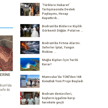
‘Türklere Hakaret’
Tartışmasında Destek
Paylaşımı, Hesap
Kapattırdı…
Bodrum’da Binlerce Kişilik
Görkemli Düğün: Polat ve ...
Bodrum’da Fırtına Alarmı:
Seferler İptal, Yangın
Riskine ...
Muğla Kıyıları İçin Tarihi
Karar!
ERINE
Mumcular’da TOKİ’den 168
Konutluk Yeni Proje Başladı
odrum'da
ıfır iki
Bodrum denizcileri,
..
koyların işgaline karşı
harekete geçti