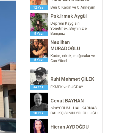
Ben O Kadın ve O Anneyim
12 Yazı
Psk.Irmak Aygül
Deprem Kaygısını
Yönetmek: Beyninizle
Barışınız
5 Yazı
Neslihan
MURADOĞLU
Kadın, erkek, mağaralar ve
8 Yazı
Can Yücel
Ruhi Mehmet ÇİLEK
EKMEK ve BUĞDAY
34 Yazı
Cevat BAYHAN
okuYORUM - HALİKARNAS
BALIKÇISI'NIN YOLCULUĞU
10 Yazı
Hicran AYDOĞDU