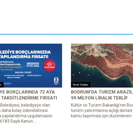
er
Yerel Haber
YE BORÇLARINDA 72 AYA
BODRUM'DA TURIZM ARAZIL
TAKSITLENDIRME FIRSATI
99 MILYON LIRALIK TEKLIF
elediyesi, belediyeye olan
Kültür ve Turizm Bakanlığı'nın B
n daha kolay ödenebilmesi
turizm yatırımlarına açtığı denize s
a yapılandırma uygulamasını
kamu taşınmazı için düzenlenen .
 6183 Sayılı Kanun ...