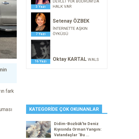
DEVLET YOK BODRUM'DA
HALK VAR
3 Yazı
Setenay ÖZBEK
İNTERNETTE AŞKIN
ÖYKÜSÜ
7 Yazı
Oktay KARTAL
WALS
16 Yazı
nin
ın fark
ruması
KATEGORIDE ÇOK OKUNANLAR
Didim-Bozbük’te Deniz
Kıyısında Orman Yangını:
Vatandaşlar ‘Bu ...