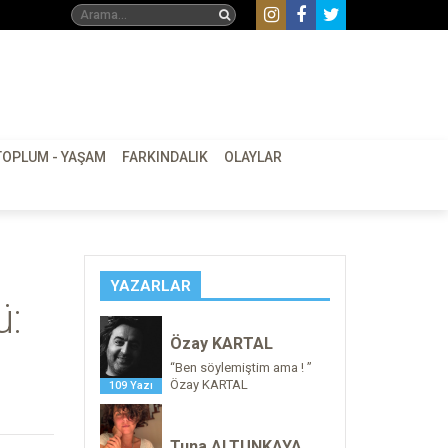
TOPLUM - YAŞAM
FARKINDALIK
OLAYLAR
YAZARLAR
ü:
Özay KARTAL
“Ben söylemiştim ama ! ”
Özay KARTAL
109 Yazı
Tuna ALTUNKAYA