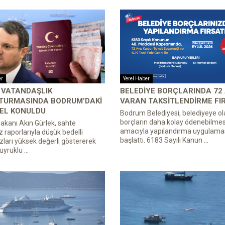
er
Yerel Haber
 VATANDAŞLIK
BELEDIYE BORÇLARINDA 72
TURMASINDA BODRUM’DAKI
VARAN TAKSITLENDIRME FI
 EL KONULDU
Bodrum Belediyesi, belediyeye ol
borçların daha kolay ödenebilmes
akanı Akın Gürlek, sahte
amacıyla yapılandırma uygulamas
z raporlarıyla düşük bedelli
başlattı. 6183 Sayılı Kanun ...
ları yüksek değerli göstererek
yruklu ...