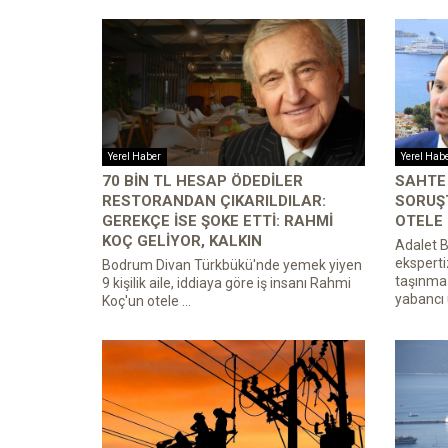
Yerel Haber
Yerel Hab
70 BIN TL HESAP ÖDEDILER
SAHTE
RESTORANDAN ÇIKARILDILAR:
SORUŞ
GEREKÇE ISE ŞOKE ETTI: RAHMI
OTELE
KOÇ GELIYOR, KALKIN
Adalet B
eksperti
Bodrum Divan Türkbükü'nde yemek yiyen
taşınmaz
9 kişilik aile, iddiaya göre iş insanı Rahmi
yabancı u
Koç'un otele ...