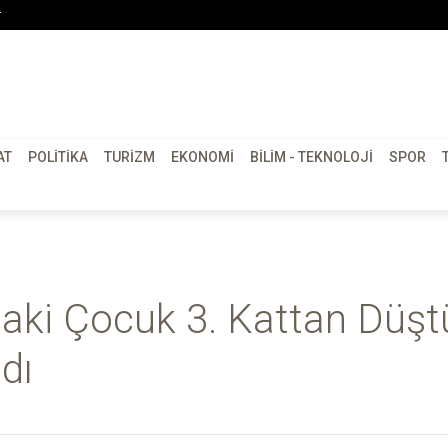
r
AT
POLITIKA
TURIZM
EKONOMI
BILIM - TEKNOLOJI
SPOR
aki Çocuk 3. Kattan Düşt
dı