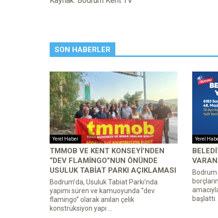
Kaynak: Bodrum Kent TV
SON HABERLER
Yerel Haber
Yerel Hab
TMMOB VE KENT KONSEYI’NDEN
BELEDI
“DEV FLAMINGO”NUN ÖNÜNDE
VARAN 
USULUK TABIAT PARKI AÇIKLAMASI
Bodrum B
borçları
Bodrum’da, Usuluk Tabiat Parkı’nda
amacıyl
yapımı süren ve kamuoyunda “dev
başlattı.
flamingo” olarak anılan çelik
konstrüksiyon yapı ...