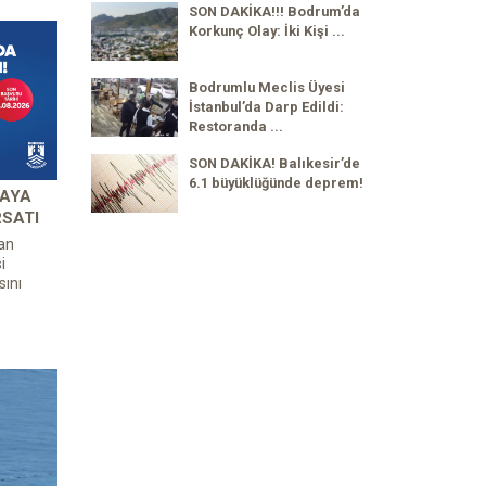
SON DAKİKA!!! Bodrum’da
Korkunç Olay: İki Kişi ...
Bodrumlu Meclis Üyesi
İstanbul’da Darp Edildi:
Restoranda ...
SON DAKİKA! Balıkesir’de
6.1 büyüklüğünde deprem!
 AYA
RSATI
an
i
ını