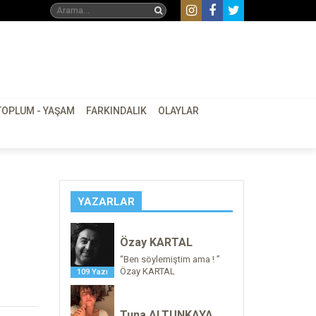
TOPLUM - YAŞAM
FARKINDALIK
OLAYLAR
YAZARLAR
Özay KARTAL
“Ben söylemiştim ama ! ”
Özay KARTAL
109 Yazı
Tuna ALTUNKAYA