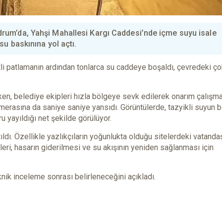
um’da, Yahşi Mahallesi Kargı Caddesi’nde içme suyu isale
u baskınına yol açtı.
i patlamanın ardından tonlarca su caddeye boşaldı, çevredeki ço
irken, belediye ekipleri hızla bölgeye sevk edilerek onarım çalışma
amerasına da saniye saniye yansıdı. Görüntülerde, tazyikli suyun b
u yayıldığı net şekilde görülüyor.
ldı. Özellikle yazlıkçıların yoğunlukta olduğu sitelerdeki vatanda
ri, hasarın giderilmesi ve su akışının yeniden sağlanması için
knik inceleme sonrası belirleneceğini açıkladı.