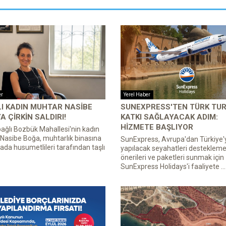
er
Yerel Haber
I KADIN MUHTAR NASIBE
SUNEXPRESS'TEN TÜRK TUR
A ÇIRKIN SALDIRI!
KATKI SAĞLAYACAK ADIM:
HIZMETE BAŞLIYOR
bağlı Bozbük Mahallesi'nin kadın
Nasibe Boğa, muhtarlık binasına
SunExpress, Avrupa'dan Türkiye'
ırada husumetlileri tarafından taşlı
yapılacak seyahatleri desteklemek
önerileri ve paketleri sunmak için
SunExpress Holidays'i faaliyete ...