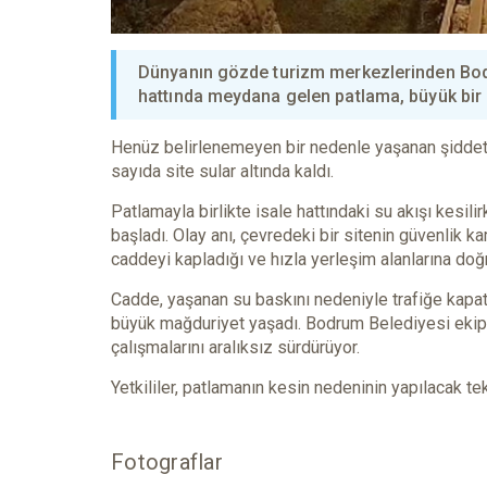
Dünyanın gözde turizm merkezlerinden Bodr
hattında meydana gelen patlama, büyük bir s
Henüz belirlenemeyen bir nedenle yaşanan şiddetl
sayıda site sular altında kaldı.
Patlamayla birlikte isale hattındaki su akışı kesil
başladı. Olay anı, çevredeki bir sitenin güvenlik k
caddeyi kapladığı ve hızla yerleşim alanlarına doğr
Cadde, yaşanan su baskını nedeniyle trafiğe kapatı
büyük mağduriyet yaşadı. Bodrum Belediyesi ekiple
çalışmalarını aralıksız sürdürüyor.
Yetkililer, patlamanın kesin nedeninin yapılacak te
Fotograflar