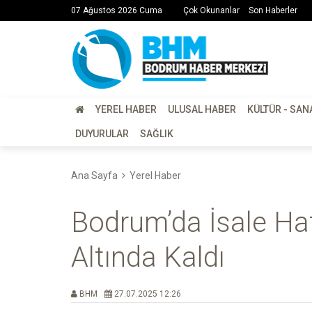
07 Ağustos 2026 Cuma
Çok Okunanlar
Son Haberler
YEREL HABER
ULUSAL HABER
KÜLTÜR - SAN
DUYURULAR
SAĞLIK
Ana Sayfa
Yerel Haber
Bodrum’da İsale Hatt
Altında Kaldı
BHM
27.07.2025 12:26