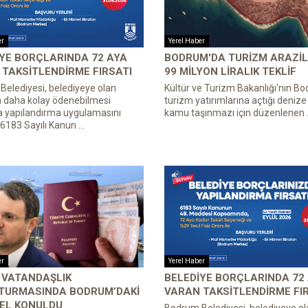
er
Yerel Haber
YE BORÇLARINDA 72 AYA
BODRUM'DA TURIZM ARAZIL
TAKSITLENDIRME FIRSATI
99 MILYON LIRALIK TEKLIF
elediyesi, belediyeye olan
Kültür ve Turizm Bakanlığı'nın B
n daha kolay ödenebilmesi
turizm yatırımlarına açtığı denize s
a yapılandırma uygulamasını
kamu taşınmazı için düzenlenen .
 6183 Sayılı Kanun ...
er
Yerel Haber
 VATANDAŞLIK
BELEDIYE BORÇLARINDA 72
TURMASINDA BODRUM’DAKI
VARAN TAKSITLENDIRME FI
 EL KONULDU
Bodrum Belediyesi, belediyeye ol