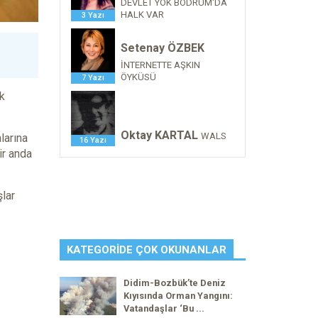
DEVLET YOK BODRUM'DA
HALK VAR
3 Yazı
Setenay ÖZBEK
İNTERNETTE AŞKIN
ÖYKÜSÜ
7 Yazı
k
Oktay KARTAL
WALS
larına
16 Yazı
ir anda
şlar
KATEGORIDE ÇOK OKUNANLAR
Didim-Bozbük’te Deniz
Kıyısında Orman Yangını:
Vatandaşlar ‘Bu ...