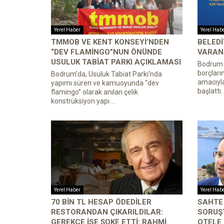
Yerel Haber
Yerel Hab
TMMOB VE KENT KONSEYI’NDEN
BELEDI
“DEV FLAMINGO”NUN ÖNÜNDE
VARAN 
USULUK TABIAT PARKI AÇIKLAMASI
Bodrum B
borçları
Bodrum’da, Usuluk Tabiat Parkı’nda
amacıyl
yapımı süren ve kamuoyunda “dev
başlattı.
flamingo” olarak anılan çelik
konstrüksiyon yapı ...
Yerel Haber
Yerel Hab
70 BIN TL HESAP ÖDEDILER
SAHTE
RESTORANDAN ÇIKARILDILAR:
SORUŞ
GEREKÇE ISE ŞOKE ETTI: RAHMI
OTELE