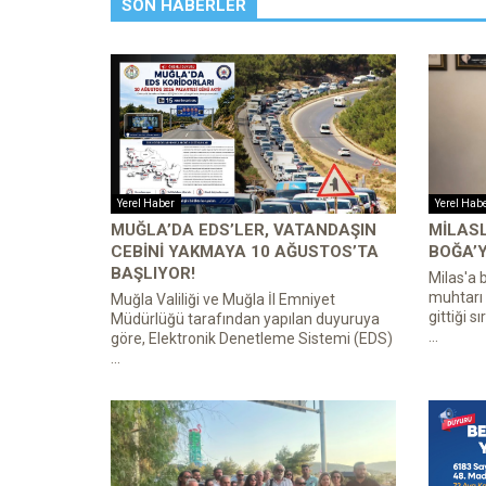
SON HABERLER
Yerel Haber
Yerel Hab
MUĞLA’DA EDS’LER, VATANDAŞIN
MILASL
CEBINI YAKMAYA 10 AĞUSTOS’TA
BOĞA’Y
BAŞLIYOR!
Milas'a 
muhtarı 
Muğla Valiliği ve Muğla İl Emniyet
gittiği s
Müdürlüğü tarafından yapılan duyuruya
...
göre, Elektronik Denetleme Sistemi (EDS)
...