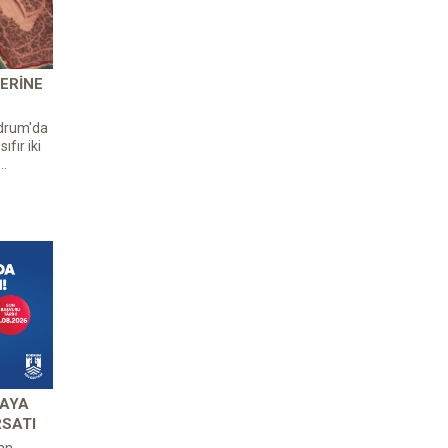
ERINE
odrum'da
ıfır iki
..
 AYA
RSATI
an