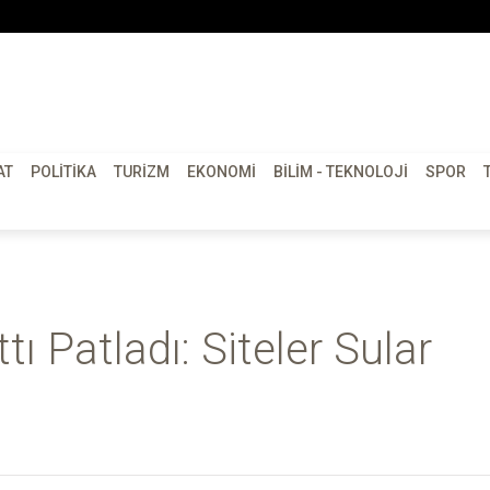
AT
POLITIKA
TURIZM
EKONOMI
BILIM - TEKNOLOJI
SPOR
ı Patladı: Siteler Sular