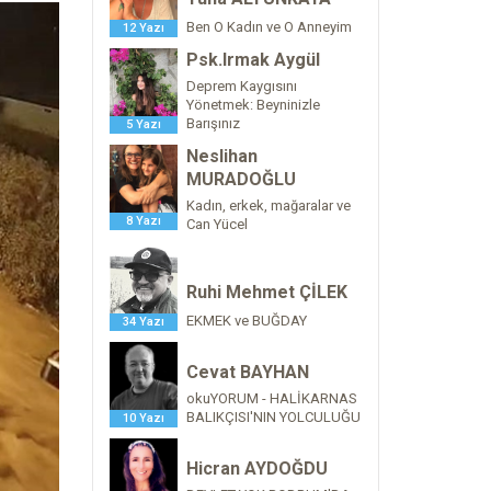
Ben O Kadın ve O Anneyim
12 Yazı
Psk.Irmak Aygül
Deprem Kaygısını
Yönetmek: Beyninizle
Barışınız
5 Yazı
Neslihan
MURADOĞLU
Kadın, erkek, mağaralar ve
8 Yazı
Can Yücel
Ruhi Mehmet ÇİLEK
EKMEK ve BUĞDAY
34 Yazı
Cevat BAYHAN
okuYORUM - HALİKARNAS
BALIKÇISI'NIN YOLCULUĞU
10 Yazı
Hicran AYDOĞDU