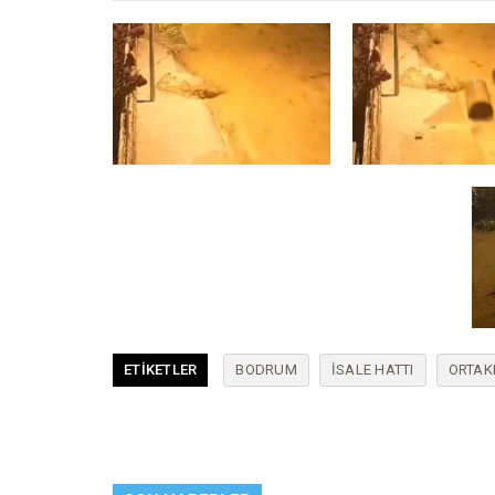
ETIKETLER
BODRUM
ISALE HATTI
ORTAK