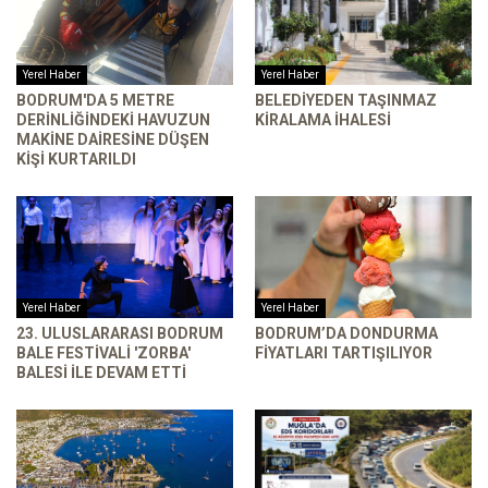
Yerel Haber
Yerel Haber
BODRUM'DA 5 METRE
BELEDIYEDEN TAŞINMAZ
DERINLIĞINDEKI HAVUZUN
KIRALAMA İHALESI
MAKINE DAIRESINE DÜŞEN
KIŞI KURTARILDI
Yerel Haber
Yerel Haber
23. ULUSLARARASI BODRUM
BODRUM’DA DONDURMA
BALE FESTIVALI 'ZORBA'
FIYATLARI TARTIŞILIYOR
BALESI ILE DEVAM ETTI