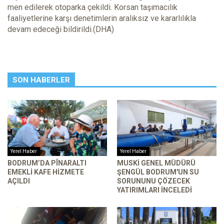
men edilerek otoparka çekildi. Korsan taşımacılık
faaliyetlerine karşı denetimlerin aralıksız ve kararlılıkla
devam edeceği bildirildi.(DHA)
SON HABERLER
Yerel Haber
Yerel Haber
BODRUM’DA PÎNARALTI
MUSKİ GENEL MÜDÜRÜ
EMEKLI KAFE HIZMETE
ŞENGÜL BODRUM'UN SU
AÇILDI
SORUNUNU ÇÖZECEK
YATIRIMLARI INCELEDI