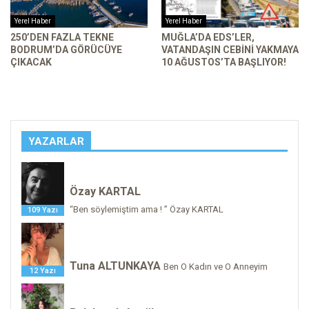
Yerel Haber
Yerel Haber
250’DEN FAZLA TEKNE
MUĞLA’DA EDS’LER,
BODRUM’DA GÖRÜCÜYE
VATANDAŞIN CEBINI YAKMAYA
ÇIKACAK
10 AĞUSTOS’TA BAŞLIYOR!
YAZARLAR
Özay KARTAL
“Ben söylemiştim ama ! ” Özay KARTAL
109 Yazı
Tuna ALTUNKAYA
Ben O Kadın ve O Anneyim
12 Yazı