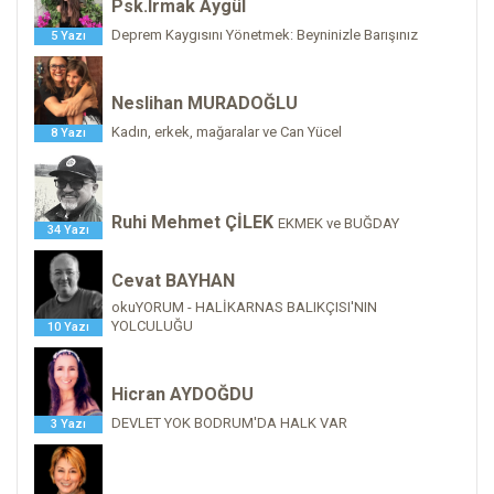
Psk.Irmak Aygül
Deprem Kaygısını Yönetmek: Beyninizle Barışınız
5 Yazı
Neslihan MURADOĞLU
Kadın, erkek, mağaralar ve Can Yücel
8 Yazı
Ruhi Mehmet ÇİLEK
EKMEK ve BUĞDAY
34 Yazı
Cevat BAYHAN
okuYORUM - HALİKARNAS BALIKÇISI'NIN
YOLCULUĞU
10 Yazı
Hicran AYDOĞDU
DEVLET YOK BODRUM'DA HALK VAR
3 Yazı