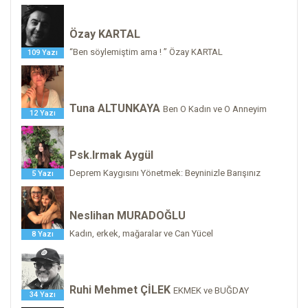
Özay KARTAL
“Ben söylemiştim ama ! ” Özay KARTAL
109 Yazı
Tuna ALTUNKAYA
Ben O Kadın ve O Anneyim
12 Yazı
Psk.Irmak Aygül
Deprem Kaygısını Yönetmek: Beyninizle Barışınız
5 Yazı
Neslihan MURADOĞLU
Kadın, erkek, mağaralar ve Can Yücel
8 Yazı
Ruhi Mehmet ÇİLEK
EKMEK ve BUĞDAY
34 Yazı