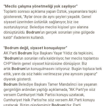
"Meclis çalışma yönetmeliği yok sayılıyor"
Toplantı sonrası açıklama yapan Öztok, yaşananlara tepki
göstererek, "Aylar önce de aynı şeyleri yaşadık. Genel
siyaset üzerinden üstünlük sağlanıyor, biz ise
susturuluyoruz. Belediye meclisi kişisel şov alanına
dönüştürüldü.
Bodrum
'un gerçek sorunları yine gölgede
kaldı" ifadelerini kullandı.
"
Bodrum değil, siyaset konuşuluyor"
AK Parti
Bodrum
İlçe Başkanı Yaşar Yıldız da tepkisini,
"
Bodrum
'un sorunları rafa kaldırılıyor, her meclis toplantısı
CHP'lilerin genel siyaset kürsüsüne dönüşüyor. Biz
artık
Bodrum
'un konuşulmasını istiyoruz. Bugün topluca terk
ettik, yarın da söz hakkı verilmezse yine aynısını yaparız"
diyerek gösterdi.
Bodrum
Belediye Başkanı Tamer Mandalinci ise yaşanan
gerginliğin ardından yaptığı açıklamada, "AK Parti'ye söz
versem Cumhuriyet Halk Partisi konuyu uzatacak,
Cumhuriyet Halk Partisi'ne söz versem AK Parti konuyu
uzatacak. Bizim gündemimiz
Bodrum
'dur. Parti