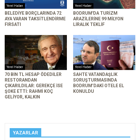
Yerel Haber
Yerel Haber
BELEDIYE BORÇLARINDA 72
BODRUM'DA TURIZM
AYA VARAN TAKSITLENDIRME
ARAZILERINE 99 MILYON
FIRSATI
LIRALIK TEKLIF
Yerel Haber
Yerel Haber
70 BIN TL HESAP ÖDEDILER
SAHTE VATANDAŞLIK
RESTORANDAN
SORUŞTURMASINDA
ÇIKARILDILAR: GEREKÇE ISE
BODRUM’DAKI OTELE EL
ŞOKE ETTI: RAHMI KOÇ
KONULDU
GELIYOR, KALKIN
YAZARLAR