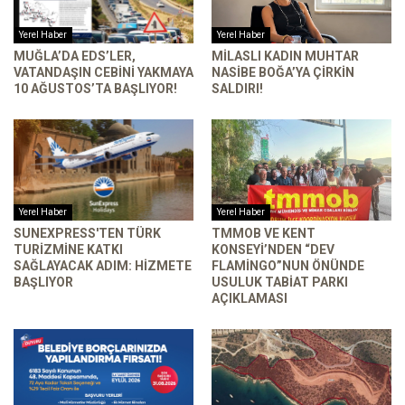
Yerel Haber
Yerel Haber
MUĞLA’DA EDS’LER,
MILASLI KADIN MUHTAR
VATANDAŞIN CEBINI YAKMAYA
NASIBE BOĞA’YA ÇIRKIN
10 AĞUSTOS’TA BAŞLIYOR!
SALDIRI!
Yerel Haber
Yerel Haber
SUNEXPRESS'TEN TÜRK
TMMOB VE KENT
TURIZMINE KATKI
KONSEYI’NDEN “DEV
SAĞLAYACAK ADIM: HIZMETE
FLAMINGO”NUN ÖNÜNDE
BAŞLIYOR
USULUK TABIAT PARKI
AÇIKLAMASI