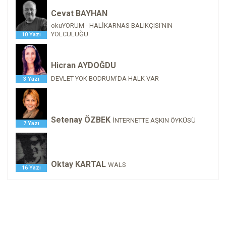
Cevat BAYHAN
okuYORUM - HALİKARNAS BALIKÇISI'NIN
YOLCULUĞU
10 Yazı
Hicran AYDOĞDU
DEVLET YOK BODRUM'DA HALK VAR
3 Yazı
Setenay ÖZBEK
İNTERNETTE AŞKIN ÖYKÜSÜ
7 Yazı
Oktay KARTAL
WALS
16 Yazı