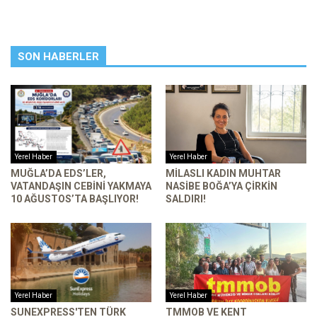
SON HABERLER
Yerel Haber
Yerel Haber
MUĞLA’DA EDS’LER,
MILASLI KADIN MUHTAR
VATANDAŞIN CEBINI YAKMAYA
NASIBE BOĞA’YA ÇIRKIN
10 AĞUSTOS’TA BAŞLIYOR!
SALDIRI!
Yerel Haber
Yerel Haber
SUNEXPRESS'TEN TÜRK
TMMOB VE KENT