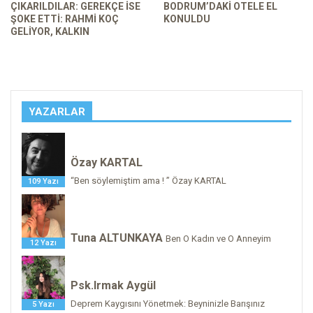
ÇIKARILDILAR: GEREKÇE ISE
BODRUM’DAKI OTELE EL
ŞOKE ETTI: RAHMI KOÇ
KONULDU
GELIYOR, KALKIN
YAZARLAR
Özay KARTAL
“Ben söylemiştim ama ! ” Özay KARTAL
109 Yazı
Tuna ALTUNKAYA
Ben O Kadın ve O Anneyim
12 Yazı
Psk.Irmak Aygül
Deprem Kaygısını Yönetmek: Beyninizle Barışınız
5 Yazı