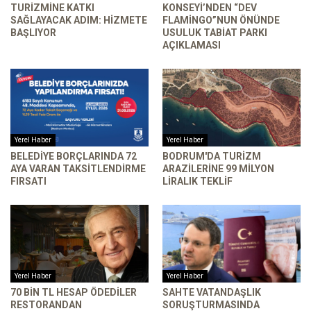
TURIZMINE KATKI
KONSEYI’NDEN “DEV
SAĞLAYACAK ADIM: HIZMETE
FLAMINGO”NUN ÖNÜNDE
BAŞLIYOR
USULUK TABIAT PARKI
AÇIKLAMASI
Yerel Haber
Yerel Haber
BELEDIYE BORÇLARINDA 72
BODRUM'DA TURIZM
AYA VARAN TAKSITLENDIRME
ARAZILERINE 99 MILYON
FIRSATI
LIRALIK TEKLIF
Yerel Haber
Yerel Haber
70 BIN TL HESAP ÖDEDILER
SAHTE VATANDAŞLIK
RESTORANDAN
SORUŞTURMASINDA