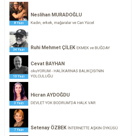
Neslihan MURADOĞLU
Kadın, erkek, mağaralar ve Can Yücel
8 Yazı
Ruhi Mehmet ÇİLEK
EKMEK ve BUĞDAY
34 Yazı
Cevat BAYHAN
okuYORUM - HALİKARNAS BALIKÇISI'NIN
YOLCULUĞU
10 Yazı
Hicran AYDOĞDU
DEVLET YOK BODRUM'DA HALK VAR
3 Yazı
Setenay ÖZBEK
İNTERNETTE AŞKIN ÖYKÜSÜ
7 Yazı