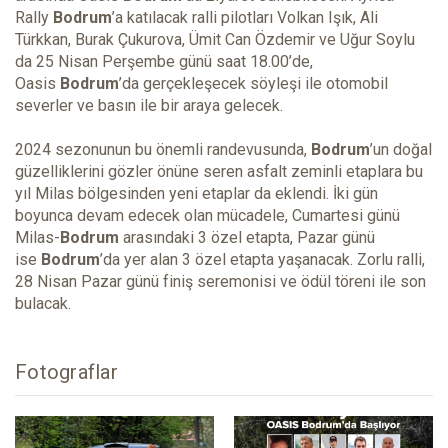
Rally
Bodrum
’a katılacak ralli pilotları Volkan Işık, Ali
Türkkan, Burak Çukurova, Ümit Can Özdemir ve Uğur Soylu
da 25 Nisan Perşembe günü saat 18.00’de,
Oasis
Bodrum
’da gerçekleşecek söyleşi ile otomobil
severler ve basın ile bir araya gelecek.
2024 sezonunun bu önemli randevusunda,
Bodrum
’un doğal
güzelliklerini gözler önüne seren asfalt zeminli etaplara bu
yıl Milas bölgesinden yeni etaplar da eklendi. İki gün
boyunca devam edecek olan mücadele, Cumartesi günü
Milas-
Bodrum
arasındaki 3 özel etapta, Pazar günü
ise
Bodrum
’da yer alan 3 özel etapta yaşanacak. Zorlu ralli,
28 Nisan Pazar günü finiş seremonisi ve ödül töreni ile son
bulacak.
Fotograflar