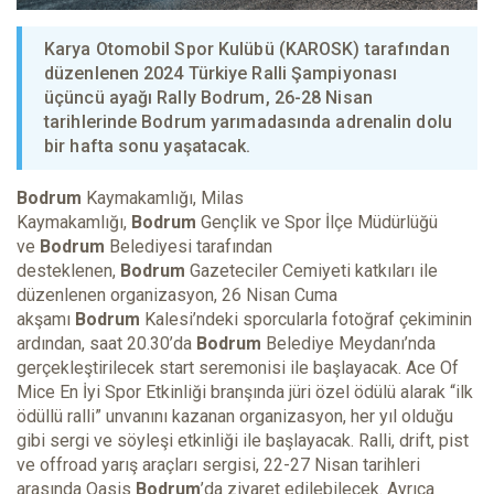
Karya Otomobil Spor Kulübü (KAROSK) tarafından
düzenlenen 2024 Türkiye Ralli Şampiyonası
üçüncü ayağı Rally Bodrum, 26-28 Nisan
tarihlerinde Bodrum yarımadasında adrenalin dolu
bir hafta sonu yaşatacak.
Bodrum
Kaymakamlığı, Milas
Kaymakamlığı,
Bodrum
Gençlik ve Spor İlçe Müdürlüğü
ve
Bodrum
Belediyesi tarafından
desteklenen,
Bodrum
Gazeteciler Cemiyeti katkıları ile
düzenlenen organizasyon, 26 Nisan Cuma
akşamı
Bodrum
Kalesi’ndeki sporcularla fotoğraf çekiminin
ardından, saat 20.30’da
Bodrum
Belediye Meydanı’nda
gerçekleştirilecek start seremonisi ile başlayacak. Ace Of
Mice En İyi Spor Etkinliği branşında jüri özel ödülü alarak “ilk
ödüllü ralli” unvanını kazanan organizasyon, her yıl olduğu
gibi sergi ve söyleşi etkinliği ile başlayacak. Ralli, drift, pist
ve offroad yarış araçları sergisi, 22-27 Nisan tarihleri
arasında Oasis
Bodrum
’da ziyaret edilebilecek. Ayrıca