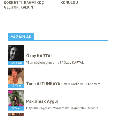
ŞOKE ETTI: RAHMI KOÇ
KONULDU
GELIYOR, KALKIN
YAZARLAR
Özay KARTAL
“Ben söylemiştim ama ! ” Özay KARTAL
109 Yazı
Tuna ALTUNKAYA
Ben O Kadın ve O Anneyim
12 Yazı
Psk.Irmak Aygül
Deprem Kaygısını Yönetmek: Beyninizle Barışınız
5 Yazı