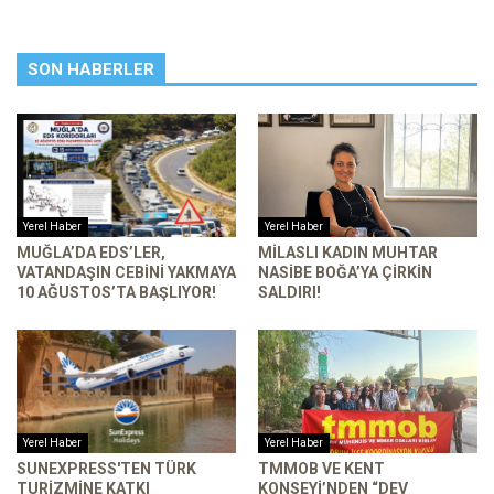
SON HABERLER
Yerel Haber
Yerel Haber
MUĞLA’DA EDS’LER,
MILASLI KADIN MUHTAR
VATANDAŞIN CEBINI YAKMAYA
NASIBE BOĞA’YA ÇIRKIN
10 AĞUSTOS’TA BAŞLIYOR!
SALDIRI!
Yerel Haber
Yerel Haber
SUNEXPRESS'TEN TÜRK
TMMOB VE KENT
TURIZMINE KATKI
KONSEYI’NDEN “DEV