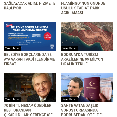
SAĞLAYACAK ADIM: HIZMETE
FLAMINGO”NUN ÖNÜNDE
BAŞLIYOR
USULUK TABIAT PARKI
AÇIKLAMASI
Yerel Haber
Yerel Haber
BELEDIYE BORÇLARINDA 72
BODRUM'DA TURIZM
AYA VARAN TAKSITLENDIRME
ARAZILERINE 99 MILYON
FIRSATI
LIRALIK TEKLIF
Yerel Haber
Yerel Haber
70 BIN TL HESAP ÖDEDILER
SAHTE VATANDAŞLIK
RESTORANDAN
SORUŞTURMASINDA
ÇIKARILDILAR: GEREKÇE ISE
BODRUM’DAKI OTELE EL