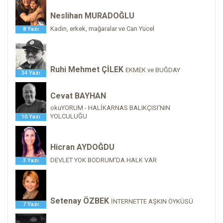
Neslihan MURADOĞLU
Kadın, erkek, mağaralar ve Can Yücel
8 Yazı
Ruhi Mehmet ÇİLEK
EKMEK ve BUĞDAY
34 Yazı
Cevat BAYHAN
okuYORUM - HALİKARNAS BALIKÇISI'NIN
YOLCULUĞU
10 Yazı
Hicran AYDOĞDU
DEVLET YOK BODRUM'DA HALK VAR
3 Yazı
Setenay ÖZBEK
İNTERNETTE AŞKIN ÖYKÜSÜ
7 Yazı