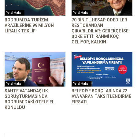
Yerel Haber
Yerel Haber
BODRUM'DA TURIZM
70 BIN TL HESAP ÖDEDILER
ARAZILERINE 99 MILYON
RESTORANDAN
LIRALIK TEKLIF
ÇIKARILDILAR: GEREKÇE ISE
ŞOKE ETTI: RAHMI KOÇ
GELIYOR, KALKIN
Yerel Haber
Yerel Haber
SAHTE VATANDAŞLIK
BELEDIYE BORÇLARINDA 72
SORUŞTURMASINDA
AYA VARAN TAKSITLENDIRME
BODRUM’DAKI OTELE EL
FIRSATI
KONULDU