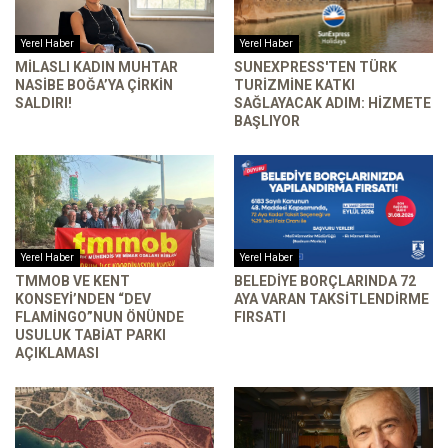
Yerel Haber
Yerel Haber
MILASLI KADIN MUHTAR
SUNEXPRESS'TEN TÜRK
NASIBE BOĞA’YA ÇIRKIN
TURIZMINE KATKI
SALDIRI!
SAĞLAYACAK ADIM: HIZMETE
BAŞLIYOR
Yerel Haber
Yerel Haber
TMMOB VE KENT
BELEDIYE BORÇLARINDA 72
KONSEYI’NDEN “DEV
AYA VARAN TAKSITLENDIRME
FLAMINGO”NUN ÖNÜNDE
FIRSATI
USULUK TABIAT PARKI
AÇIKLAMASI