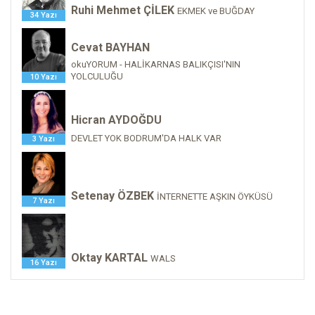
Ruhi Mehmet ÇİLEK
EKMEK ve BUĞDAY
34 Yazı
Cevat BAYHAN
okuYORUM - HALİKARNAS BALIKÇISI'NIN
YOLCULUĞU
10 Yazı
Hicran AYDOĞDU
DEVLET YOK BODRUM'DA HALK VAR
3 Yazı
Setenay ÖZBEK
İNTERNETTE AŞKIN ÖYKÜSÜ
7 Yazı
Oktay KARTAL
WALS
16 Yazı