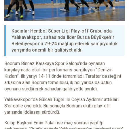
Kadınlar Hentbol Süper Ligi Play-off Grubu’nda
Yalıkavakspor, sahasında lider Bursa Büyükşehir
Belediyespor’u 29-24 mağlup ederek şampiyonluk
yarışında önemli bir galibiyet aldı.
Bodrum Binnaz Karakaya Spor Salonu’nda oynanan
karşılaşmada etkili bir performans sergileyen “Denizin
Kızları”, ilk yarıyı 14-11 önde tamamladı. Taraftar desteğini
arkasına alan Bodrum temsilcisi, ikinci yarıda da üstün
oyununu sürdürerek sahadan galibiyetle ayrıldı.
Yalıkavakspor’da Gülcan Tügel ile Ceylan Aydemir attıkları
8’er golle öne çıktı. Bu sonuçla Bodrum ekibi play-off
yarışında iddiasını sürdürdü.
Kulüp Başkanı Emin Palalı ise maç sonrası yaptığı