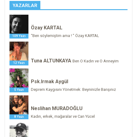
YAZARLAR
Özay KARTAL
“Ben söylemiştim ama ! ” Özay KARTAL
109 Yazı
Tuna ALTUNKAYA
Ben O Kadın ve O Anneyim
12 Yazı
Psk.Irmak Aygül
Deprem Kaygısını Yönetmek: Beyninizle Barışınız
5 Yazı
Neslihan MURADOĞLU
Kadın, erkek, mağaralar ve Can Yücel
8 Yazı