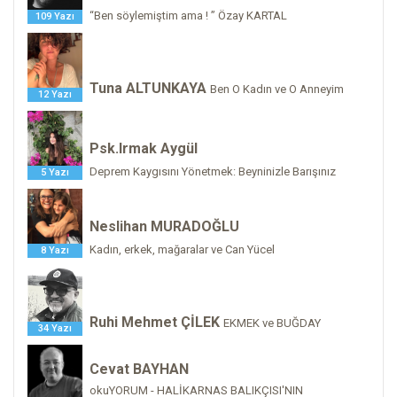
“Ben söylemiştim ama ! ” Özay KARTAL
109 Yazı
Tuna ALTUNKAYA
Ben O Kadın ve O Anneyim
12 Yazı
Psk.Irmak Aygül
Deprem Kaygısını Yönetmek: Beyninizle Barışınız
5 Yazı
Neslihan MURADOĞLU
Kadın, erkek, mağaralar ve Can Yücel
8 Yazı
Ruhi Mehmet ÇİLEK
EKMEK ve BUĞDAY
34 Yazı
Cevat BAYHAN
okuYORUM - HALİKARNAS BALIKÇISI'NIN