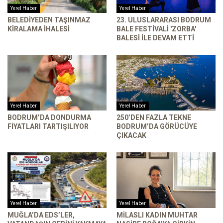
Yerel Haber
Yerel Haber
BELEDIYEDEN TAŞINMAZ
23. ULUSLARARASI BODRUM
KIRALAMA İHALESI
BALE FESTIVALI 'ZORBA'
BALESI ILE DEVAM ETTI
Yerel Haber
Yerel Haber
BODRUM’DA DONDURMA
250’DEN FAZLA TEKNE
FIYATLARI TARTIŞILIYOR
BODRUM’DA GÖRÜCÜYE
ÇIKACAK
Yerel Haber
Yerel Haber
MUĞLA’DA EDS’LER,
MILASLI KADIN MUHTAR