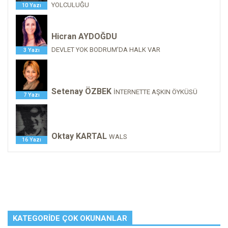
YOLCULUĞU
10 Yazı
Hicran AYDOĞDU
DEVLET YOK BODRUM'DA HALK VAR
3 Yazı
Setenay ÖZBEK
İNTERNETTE AŞKIN ÖYKÜSÜ
7 Yazı
Oktay KARTAL
WALS
16 Yazı
KATEGORIDE ÇOK OKUNANLAR