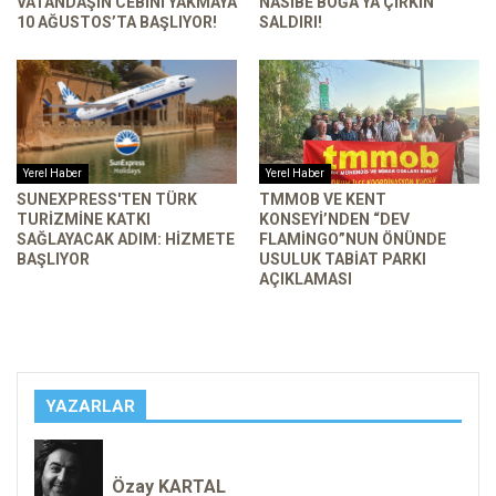
VATANDAŞIN CEBINI YAKMAYA
NASIBE BOĞA’YA ÇIRKIN
10 AĞUSTOS’TA BAŞLIYOR!
SALDIRI!
Yerel Haber
Yerel Haber
SUNEXPRESS'TEN TÜRK
TMMOB VE KENT
TURIZMINE KATKI
KONSEYI’NDEN “DEV
SAĞLAYACAK ADIM: HIZMETE
FLAMINGO”NUN ÖNÜNDE
BAŞLIYOR
USULUK TABIAT PARKI
AÇIKLAMASI
YAZARLAR
Özay KARTAL