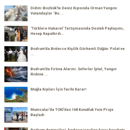
Didim-Bozbük’te Deniz Kıyısında Orman Yangını:
Vatandaşlar ‘Bu ...
‘Türklere Hakaret’ Tartışmasında Destek Paylaşımı,
Hesap Kapattırdı…
Bodrum’da Binlerce Kişilik Görkemli Düğün: Polat ve
...
Bodrum’da Fırtına Alarmı: Seferler İptal, Yangın
Riskine ...
Muğla Kıyıları İçin Tarihi Karar!
Mumcular’da TOKİ’den 168 Konutluk Yeni Proje
Başladı
Bodrum denizcileri, koyların işgaline karşı harekete