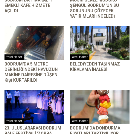
BODRUM’DA PÎNARALTI
MUSKİ GENEL MÜDÜRÜ
EMEKLI KAFE HIZMETE
ŞENGÜL BODRUM'UN SU
AÇILDI
SORUNUNU ÇÖZECEK
YATIRIMLARI INCELEDI
Yerel Haber
Yerel Haber
BODRUM'DA 5 METRE
BELEDIYEDEN TAŞINMAZ
DERINLIĞINDEKI HAVUZUN
KIRALAMA İHALESI
MAKINE DAIRESINE DÜŞEN
KIŞI KURTARILDI
Yerel Haber
Yerel Haber
23. ULUSLARARASI BODRUM
BODRUM’DA DONDURMA
BALE FESTIVALI 'ZORBA'
FIYATLARI TARTIŞILIYOR