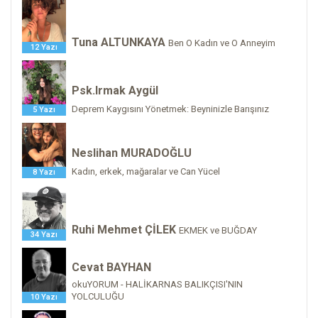
Tuna ALTUNKAYA
Ben O Kadın ve O Anneyim
12 Yazı
Psk.Irmak Aygül
Deprem Kaygısını Yönetmek: Beyninizle Barışınız
5 Yazı
Neslihan MURADOĞLU
Kadın, erkek, mağaralar ve Can Yücel
8 Yazı
Ruhi Mehmet ÇİLEK
EKMEK ve BUĞDAY
34 Yazı
Cevat BAYHAN
okuYORUM - HALİKARNAS BALIKÇISI'NIN
YOLCULUĞU
10 Yazı