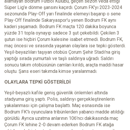
alamayan Bodrum Futbol Kulübü, geçen sezon veda ettiği
Süper Lig'e dönme şansını kaçırdı. Çorum FK'yı 2023-2024
sezonunda Play-Off yarı finalinde elemeyi başarıp o sene
Play-Off finalinde Sakaryaspor'u yenen Bodrum FK aynı
kaderi yaşamadı. Bodrum FK maçta 120 dakika boyunca
yüzde 31 topla oynayıp sadece 3 şut çekebildi. Çekilen 3
şutun ise hiçbiri Çorum kalesine isabet etmedi. Bodrum FK,
maç öncesi ve sırasında yaşanan olaylara ise tepki gösterdi.
Yeşil-beyazlıları taşıyan otobüs Çorum Şehir Stadı'na giriş
yaptığı sırada yumurtalı ve taşlı saldırıya uğradı. Saldırı
sonucu takım otobüsünün camları kırıldı, araçta maddi hasar
oluştu. Şans eseri takımda kimse yaralanmadı.
OLAYLARA TEPKİ GÖSTERİLDİ
Yeşil-beyazlı kafile geniş güvenlik önlemleri altında
stadyuma giriş yaptı. Polis, saldırıyı gerçekleştirenlerin
yakalanması için çalışma başlattı. Maç esnasında ise
Bodrum FK'lı oyunculara tribünlerden yabancı madde atıldığı
görüldü. Ayrıca uzatma anlarının 106'ncı dakikasında maç
Çorum FK lehine 2-0 devam ederken Bodrum FK atağa