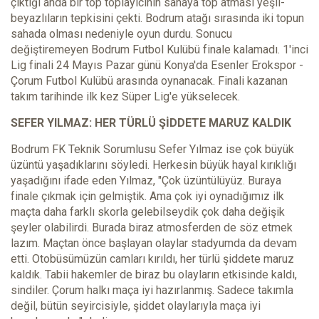
çıktığı anda bir top toplayıcının sahaya top atması yeşil-
beyazlıların tepkisini çekti. Bodrum atağı sırasında iki topun
sahada olması nedeniyle oyun durdu. Sonucu
değiştiremeyen Bodrum Futbol Kulübü finale kalamadı. 1'inci
Lig finali 24 Mayıs Pazar günü Konya'da Esenler Erokspor -
Çorum Futbol Kulübü arasında oynanacak. Finali kazanan
takım tarihinde ilk kez Süper Lig'e yükselecek.
SEFER YILMAZ: HER TÜRLÜ ŞİDDETE MARUZ KALDIK
Bodrum FK Teknik Sorumlusu Sefer Yılmaz ise çok büyük
üzüntü yaşadıklarını söyledi. Herkesin büyük hayal kırıklığı
yaşadığını ifade eden Yılmaz, "Çok üzüntülüyüz. Buraya
finale çıkmak için gelmiştik. Ama çok iyi oynadığımız ilk
maçta daha farklı skorla gelebilseydik çok daha değişik
şeyler olabilirdi. Burada biraz atmosferden de söz etmek
lazım. Maçtan önce başlayan olaylar stadyumda da devam
etti. Otobüsümüzün camları kırıldı, her türlü şiddete maruz
kaldık. Tabii hakemler de biraz bu olayların etkisinde kaldı,
sindiler. Çorum halkı maça iyi hazırlanmış. Sadece takımla
değil, bütün seyircisiyle, şiddet olaylarıyla maça iyi