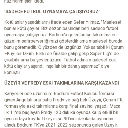
hazırlanmışlar" dedi.
'SADECE FUTBOL OYNAMAYA ÇALIŞIYORUZ'
Kötü anlar yaşadıklarını ifade eden Sefer Yılmaz, "Maalesef
bunlar kötü şeyler. Biz sezon başından beri sadece futbol
oynamaya çalışıyoruz. Bodrum'a gelen bütün takımlara en
güzel misafirperverliğimizi gösterdik ama maalesef burada
bunu göremedik. O yüzden de üzgünüz. Yoksa tabii ki Çorum
FK iyi bir takım. Belki de finalde galip gelip Süper Lig'e de
çıkabilir ama bu şeyler üzücü. Futbol adına maalesef çok
kötü olaylar yaşandı. İnşallah bir daha yaşanmaz" diye
konuştu.
ÜZEYİR VE FREDY ESKİ TAKIMLARINA KARŞI KAZANDI
Kariyerlerinde uzun süre Bodrum Futbol Kulübü forması
giyen Angolalı orta saha Fredy ve sağ bek Üzeyir, Çorum FK
formasıyla eski takımlarına karşı final sevinci yaşadı. Maça
ilk 11'de başlayan Fredy 120 dakika oyunda kalıp etkili bir
oyun ortaya koydu. Üzeyir ise 90'ıncı dakikada oyundan
alındı. Bodrum FK'ya 2021-2022 sezonunda gelen Üzeyir,