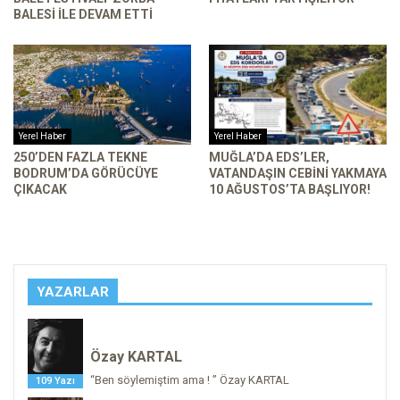
BALESI ILE DEVAM ETTI
Yerel Haber
Yerel Haber
250’DEN FAZLA TEKNE
MUĞLA’DA EDS’LER,
BODRUM’DA GÖRÜCÜYE
VATANDAŞIN CEBINI YAKMAYA
ÇIKACAK
10 AĞUSTOS’TA BAŞLIYOR!
YAZARLAR
Özay KARTAL
“Ben söylemiştim ama ! ” Özay KARTAL
109 Yazı