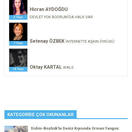
Hicran AYDOĞDU
DEVLET YOK BODRUM'DA HALK VAR
3 Yazı
Setenay ÖZBEK
İNTERNETTE AŞKIN ÖYKÜSÜ
7 Yazı
Oktay KARTAL
WALS
16 Yazı
KATEGORIDE ÇOK OKUNANLAR
Didim-Bozbük’te Deniz Kıyısında Orman Yangını: