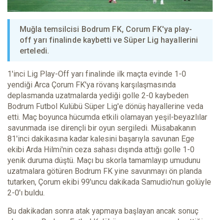
Muğla temsilcisi Bodrum FK, Corum FK'ya play-
off yarı finalinde kaybetti ve Süper Lig hayallerini
erteledi.
1'inci Lig Play-Off yarı finalinde ilk maçta evinde 1-0
yendiği Arca Çorum FK'ya rövanş karşılaşmasında
deplasmanda uzatmalarda yediği golle 2-0 kaybeden
Bodrum Futbol Kulübü Süper Lig'e dönüş hayallerine veda
etti. Maç boyunca hücumda etkili olamayan yeşil-beyazlılar
savunmada ise dirençli bir oyun sergiledi. Müsabakanın
81'inci dakikasına kadar kalesini başarıyla savunan Ege
ekibi Arda Hilmi'nin ceza sahası dışında attığı golle 1-0
yenik duruma düştü. Maçı bu skorla tamamlayıp umudunu
uzatmalara götüren Bodrum FK yine savunmayı ön planda
tutarken, Çorum ekibi 99'uncu dakikada Samudio'nun golüyle
2-0'ı buldu.
Bu dakikadan sonra atak yapmaya başlayan ancak sonuç