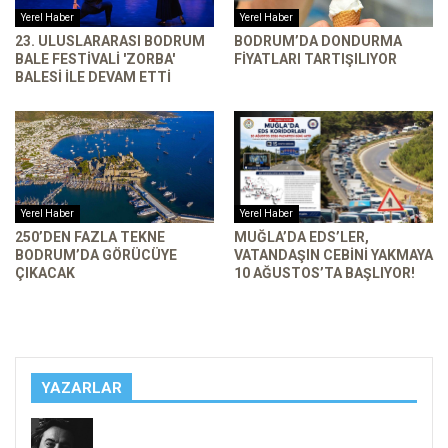
Yerel Haber
Yerel Haber
23. ULUSLARARASI BODRUM
BODRUM’DA DONDURMA
BALE FESTIVALI 'ZORBA'
FIYATLARI TARTIŞILIYOR
BALESI ILE DEVAM ETTI
Yerel Haber
Yerel Haber
250’DEN FAZLA TEKNE
MUĞLA’DA EDS’LER,
BODRUM’DA GÖRÜCÜYE
VATANDAŞIN CEBINI YAKMAYA
ÇIKACAK
10 AĞUSTOS’TA BAŞLIYOR!
YAZARLAR