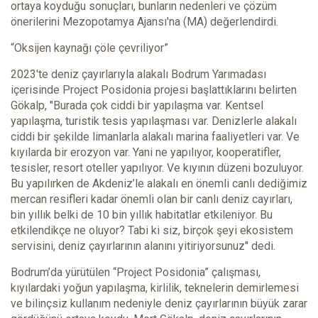
ortaya koyduğu sonuçları, bunların nedenleri ve çözüm
önerilerini Mezopotamya Ajansı'na (MA) değerlendirdi.
“Oksijen kaynağı çöle çevriliyor”
2023'te deniz çayırlarıyla alakalı Bodrum Yarımadası
içerisinde Project Posidonia projesi başlattıklarını belirten
Gökalp, "Burada çok ciddi bir yapılaşma var. Kentsel
yapılaşma, turistik tesis yapılaşması var. Denizlerle alakalı
ciddi bir şekilde limanlarla alakalı marina faaliyetleri var. Ve
kıyılarda bir erozyon var. Yani ne yapılıyor, kooperatifler,
tesisler, resort oteller yapılıyor. Ve kıyının düzeni bozuluyor.
Bu yapılırken de Akdeniz’le alakalı en önemli canlı dediğimiz
mercan resifleri kadar önemli olan bir canlı deniz cayırları,
bin yıllık belki de 10 bin yıllık habitatlar etkileniyor. Bu
etkilendikçe ne oluyor? Tabi ki siz, birçok şeyi ekosistem
servisini, deniz çayırlarının alanını yitiriyorsunuz" dedi.
Bodrum’da yürütülen “Project Posidonia” çalışması,
kıyılardaki yoğun yapılaşma, kirlilik, teknelerin demirlemesi
ve bilinçsiz kullanım nedeniyle deniz çayırlarının büyük zarar