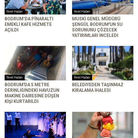
Yerel Haber
Yerel Haber
BODRUM’DA PÎNARALTI
MUSKİ GENEL MÜDÜRÜ
EMEKLI KAFE HIZMETE
ŞENGÜL BODRUM'UN SU
AÇILDI
SORUNUNU ÇÖZECEK
YATIRIMLARI INCELEDI
Yerel Haber
Yerel Haber
BODRUM'DA 5 METRE
BELEDIYEDEN TAŞINMAZ
DERINLIĞINDEKI HAVUZUN
KIRALAMA İHALESI
MAKINE DAIRESINE DÜŞEN
KIŞI KURTARILDI