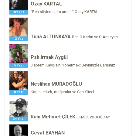
Özay KARTAL
“Ben söylemiştim ama ! ” Özay KARTAL
109 Yazı
Tuna ALTUNKAYA
Ben O Kadın ve O Anneyim
12 Yazı
Psk.Irmak Aygül
Deprem Kaygısını Yönetmek: Beyninizle Barışınız
5 Yazı
Neslihan MURADOĞLU
Kadın, erkek, mağaralar ve Can Yücel
8 Yazı
Ruhi Mehmet ÇİLEK
EKMEK ve BUĞDAY
34 Yazı
Cevat BAYHAN