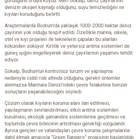
gördüğünü ortaya koydu. Mert Gökalp, deniz çayırlarının
denizin oksijen kaynağı olduğunu, suyu temizlediğini ve
kıyıları koruduğunu belirtti.
Araştırmalarda Bodrum’da yaklaşık 1000-2000 hektar deniz
çayırının yok olduğu tespit edildi. Özellikle marina, iskele,
otel ve kıyı projeleri ile teknelerin çapaları bu alanları
kökünden söküyor. Kirlilik ve yetersiz arıtma sistemleri de
güneş ışığını engelleyerek deniz çayırlarının yaşamını tehdit
ediyor.
Gökalp, Bodrum’un kontrolsüz turizm ve yapılaşma
nedeniyle ciddi risk altında olduğunu, gerekli önlemler
alınmazsa Marmara Denizi’ndeki çevre felaketine benzer
sonuçların yaşanabileceğini söyledi.
Çözüm olarak kıyıların koruma alanı ilan edilmesi,
yapılaşmanın sınırlandırılması, etkili arıtma sistemleri
kurulması, ekolojik şamandıra sistemlerine geçilmesi ve
toplumda çevre bilincinin artırılması gerektiği vurgulandı.
Ayrıca gençleri ve vatandaşları çevre koruma çalışmalarına
dahil etmek amacıyla “Green Rangers” projesinin başlatıldığı