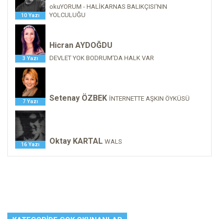
okuYORUM - HALİKARNAS BALIKÇISI'NIN
YOLCULUĞU
10 Yazı
Hicran AYDOĞDU
DEVLET YOK BODRUM'DA HALK VAR
3 Yazı
Setenay ÖZBEK
İNTERNETTE AŞKIN ÖYKÜSÜ
7 Yazı
Oktay KARTAL
WALS
16 Yazı