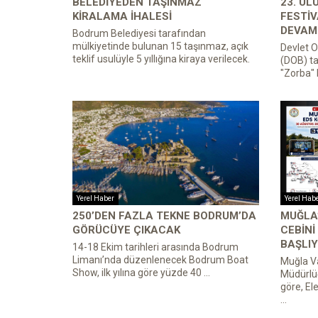
BELEDIYEDEN TAŞINMAZ
23. U
KIRALAMA İHALESI
FESTIV
DEVAM 
Bodrum Belediyesi tarafından
mülkiyetinde bulunan 15 taşınmaz, açık
Devlet O
teklif usulüyle 5 yıllığına kiraya verilecek.
(DOB) ta
"Zorba" 
Yerel Haber
Yerel Hab
250’DEN FAZLA TEKNE BODRUM’DA
MUĞLA’
GÖRÜCÜYE ÇIKACAK
CEBINI
BAŞLIY
14-18 Ekim tarihleri arasında Bodrum
Limanı’nda düzenlenecek Bodrum Boat
Muğla Va
Show, ilk yılına göre yüzde 40 ...
Müdürlü
göre, El
...