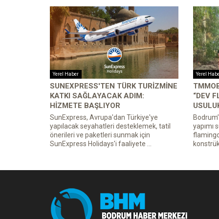
Yerel Haber
Yerel Hab
SUNEXPRESS'TEN TÜRK TURIZMINE
TMMOB
KATKI SAĞLAYACAK ADIM:
“DEV 
HIZMETE BAŞLIYOR
USULUK
SunExpress, Avrupa'dan Türkiye'ye
Bodrum’d
yapılacak seyahatleri desteklemek, tatil
yapımı 
önerileri ve paketleri sunmak için
flamingo
SunExpress Holidays'i faaliyete ...
konstrüks