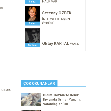
HALK VAR
3 Yazı
ma
Setenay ÖZBEK
İNTERNETTE AŞKIN
ÖYKÜSÜ
7 Yazı
Oktay KARTAL
WALS
16 Yazı
ÇOK OKUNANLAR
k üzere
Didim-Bozbük’te Deniz
Kıyısında Orman Yangını:
Vatandaşlar ‘Bu ...