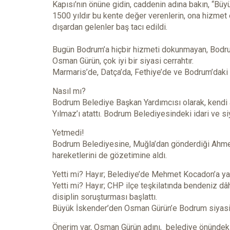
Kapısı’nın önüne gidin, caddenin adına bakın, “Büy
1500 yıldır bu kente değer verenlerin, ona hizmet 
dışardan gelenler baş tacı edildi.
Bugün Bodrum’a hiçbir hizmeti dokunmayan, Bodrum
Osman Gürün, çok iyi bir siyasi cerrahtır.
Marmaris’de, Datça’da, Fethiye’de ve Bodrum’daki 
Nasıl mı?
Bodrum Belediye Başkan Yardımcısı olarak, kendi 
Yılmaz’ı atattı. Bodrum Belediyesindeki idari ve siya
Yetmedi!
Bodrum Belediyesine, Muğla’dan gönderdiği Ahmet 
hareketlerini de gözetimine aldı.
Yetti mi? Hayır; Belediye’de Mehmet Kocadon’a yak
Yetti mi? Hayır; CHP ilçe teşkilatında bendeniz dâh
disiplin soruşturması başlattı.
Büyük İskender’den Osman Gürün’e Bodrum siyasi i
Önerim var, Osman Gürün adını, belediye önündeki