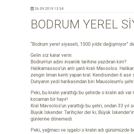
26.09.2019 13:34
BODRUM YEREL Sİ
“Bodrum yerel siyaseti, 1500 yıldır değişmiyor” d
Gelin siz karar verin.
Bodrum’un adını insanlık tarihine yazdıran kim?
Halikarnassos’un anlı şanlı kralı Mavsolos. Halika
zengin liman kenti yapan kral. Kendisinden 6 asır so
Dünyanın yedi harikasından biri Mausoleum’u şehrin
Peki, bu kralın yarattığı bu şehirde o kralın adı v
kocaman bir hayır!
Kral Mavsolos’un yarattığı bu şehri, ondan 33 yıl s
Büyük İskender. Tarihçiler der ki; Büyük İskender
günlerine dönemedi.
Peki, yağmacı ve işgalci o kralın adı günümüzde b