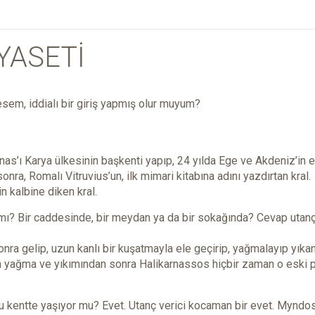
YASETİ
esem, iddialı bir giriş yapmış olur muyum?
rnas’ı Karya ülkesinin başkenti yapıp, 24 yılda Ege ve Akdeniz’in 
nra, Romalı Vitruvius’un, ilk mimari kitabına adını yazdırtan kral.
 kalbine diken kral.
ar mı? Bir caddesinde, bir meydan ya da bir sokağında? Cevap utanç
onra gelip, uzun kanlı bir kuşatmayla ele geçirip, yağmalayıp yıka
’in yağma ve yıkımından sonra Halikarnassos hiçbir zaman o eski 
u kentte yaşıyor mu? Evet. Utanç verici kocaman bir evet. Myndo