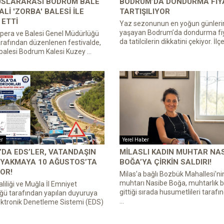
LUSLARARASI BODRUM BALE
BODRUM’DA DONDURMA FIY
ALI 'ZORBA' BALESI ILE
TARTIŞILIYOR
ETTI
Yaz sezonunun en yoğun günleri
yaşayan Bodrum’da dondurma fiy
pera ve Balesi Genel Müdürlüğü
da tatilcilerin dikkatini çekiyor. İlçe
rafından düzenlenen festivalde,
balesi Bodrum Kalesi Kuzey ...
er
Yerel Haber
DA EDS’LER, VATANDAŞIN
MILASLI KADIN MUHTAR NA
 YAKMAYA 10 AĞUSTOS’TA
BOĞA’YA ÇIRKIN SALDIRI!
OR!
Milas'a bağlı Bozbük Mahallesi'ni
muhtarı Nasibe Boğa, muhtarlık b
liliği ve Muğla İl Emniyet
gittiği sırada husumetlileri tarafın
ğü tarafından yapılan duyuruya
...
ektronik Denetleme Sistemi (EDS)