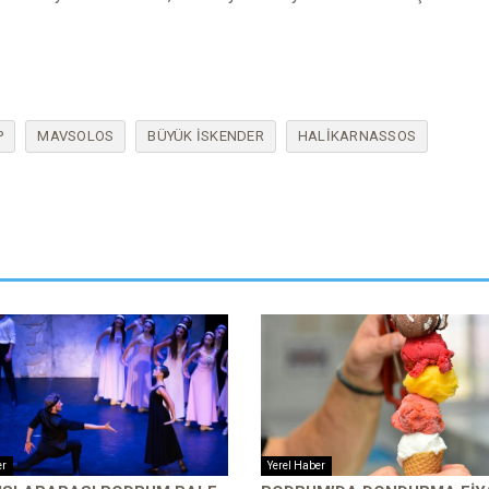
P
MAVSOLOS
BÜYÜK ISKENDER
HALIKARNASSOS
er
Yerel Haber