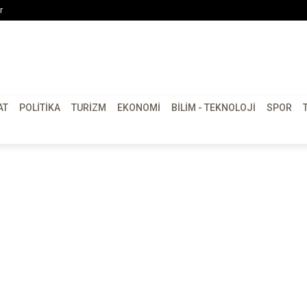
r
AT
POLITIKA
TURIZM
EKONOMI
BILIM - TEKNOLOJI
SPOR