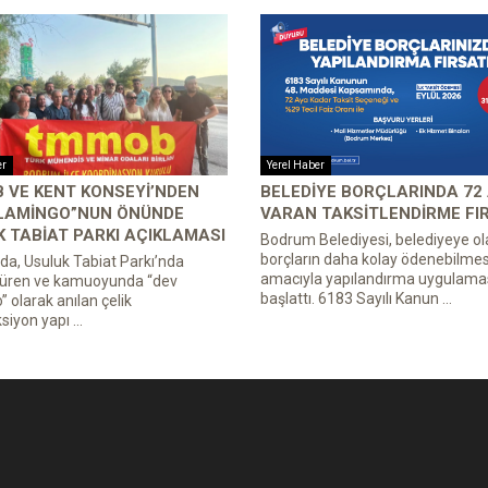
er
Yerel Haber
 VE KENT KONSEYI’NDEN
BELEDIYE BORÇLARINDA 72
FLAMINGO”NUN ÖNÜNDE
VARAN TAKSITLENDIRME FI
 TABIAT PARKI AÇIKLAMASI
Bodrum Belediyesi, belediyeye ol
borçların daha kolay ödenebilmes
a, Usuluk Tabiat Parkı’nda
amacıyla yapılandırma uygulamas
süren ve kamuoyunda “dev
başlattı. 6183 Sayılı Kanun ...
” olarak anılan çelik
iyon yapı ...