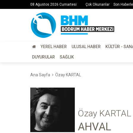
08 Ağustos 2026 Cumartesi
Çok Okunanlar
Son Haberle
YEREL HABER
ULUSAL HABER
KÜLTÜR - SAN
DUYURULAR
SAĞLIK
Ana Sayfa
Özay KARTAL
Özay KARTAL
AHVAL