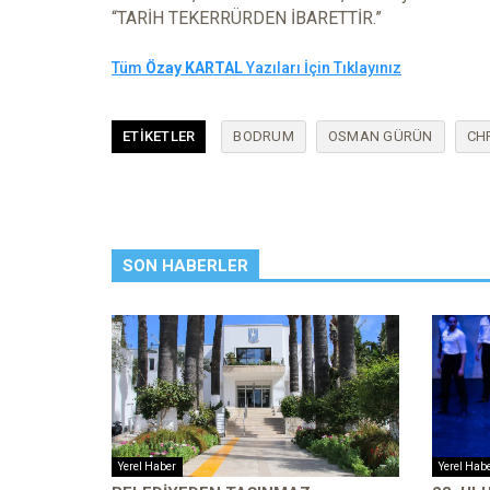
“TARİH TEKERRÜRDEN İBARETTİR.”
Tüm
Özay KARTAL
Yazıları İçin Tıklayınız
ETIKETLER
BODRUM
OSMAN GÜRÜN
CH
SON HABERLER
Yerel Haber
Yerel Hab