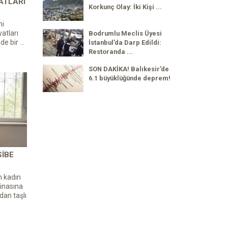
ATLARI
Korkunç Olay: İki Kişi ...
ni
atları
Bodrumlu Meclis Üyesi
de bir ...
İstanbul’da Darp Edildi:
Restoranda ...
SON DAKİKA! Balıkesir’de
6.1 büyüklüğünde deprem!
SIBE
n kadın
inasına
dan taşlı