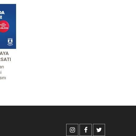
 AYA
RSATI
an
i
ını