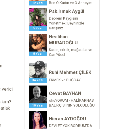
Ben O Kadın ve O Anneyim
12 Yazı
Psk.Irmak Aygül
Deprem Kaygısını
Yönetmek: Beyninizle
Barışınız
5 Yazı
Neslihan
MURADOĞLU
Kadın, erkek, mağaralar ve
8 Yazı
Can Yücel
en
Ruhi Mehmet ÇİLEK
EKMEK ve BUĞDAY
34 Yazı
 verici
Cevat BAYHAN
okuYORUM - HALİKARNAS
n kim?
BALIKÇISI'NIN YOLCULUĞU
10 Yazı
parlak
Hicran AYDOĞDU
s
DEVLET YOK BODRUM'DA