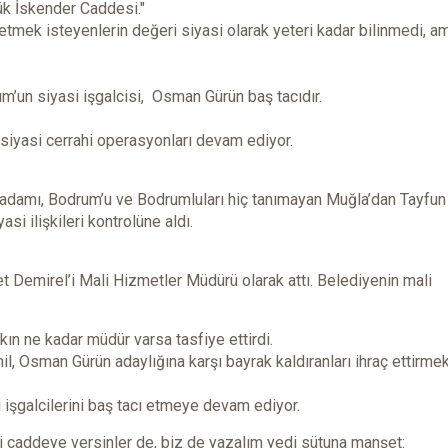
ük İskender Caddesi."
etmek isteyenlerin değeri siyasi olarak yeteri kadar bilinmedi, a
’un siyasi işgalcisi, Osman Gürün baş tacıdır.
siyasi cerrahi operasyonları devam ediyor.
adamı, Bodrum’u ve Bodrumluları hiç tanımayan Muğla’dan Tayfun
si ilişkileri kontrolüne aldı.
Demirel’i Mali Hizmetler Müdürü olarak attı. Belediyenin mali
ın ne kadar müdür varsa tasfiye ettirdi.
il, Osman Gürün adaylığına karşı bayrak kaldıranları ihraç ettirme
şgalcilerini baş tacı etmeye devam ediyor.
 caddeye versinler de, biz de yazalım yedi sütuna manşet: