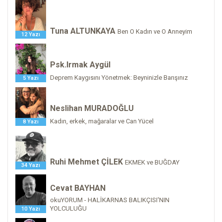
Tuna ALTUNKAYA
Ben O Kadın ve O Anneyim
12 Yazı
Psk.Irmak Aygül
Deprem Kaygısını Yönetmek: Beyninizle Barışınız
5 Yazı
Neslihan MURADOĞLU
Kadın, erkek, mağaralar ve Can Yücel
8 Yazı
Ruhi Mehmet ÇİLEK
EKMEK ve BUĞDAY
34 Yazı
Cevat BAYHAN
okuYORUM - HALİKARNAS BALIKÇISI'NIN
YOLCULUĞU
10 Yazı