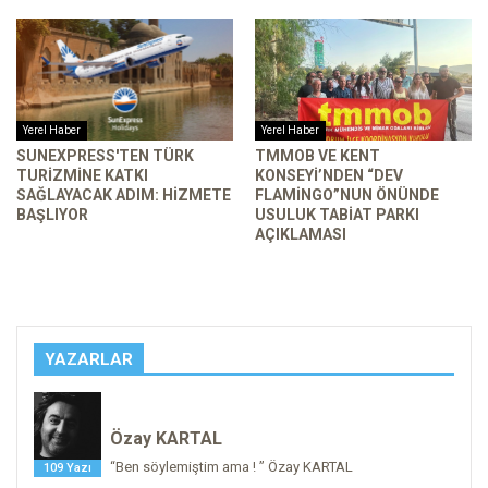
Yerel Haber
Yerel Haber
SUNEXPRESS'TEN TÜRK
TMMOB VE KENT
TURIZMINE KATKI
KONSEYI’NDEN “DEV
SAĞLAYACAK ADIM: HIZMETE
FLAMINGO”NUN ÖNÜNDE
BAŞLIYOR
USULUK TABIAT PARKI
AÇIKLAMASI
YAZARLAR
Özay KARTAL
“Ben söylemiştim ama ! ” Özay KARTAL
109 Yazı