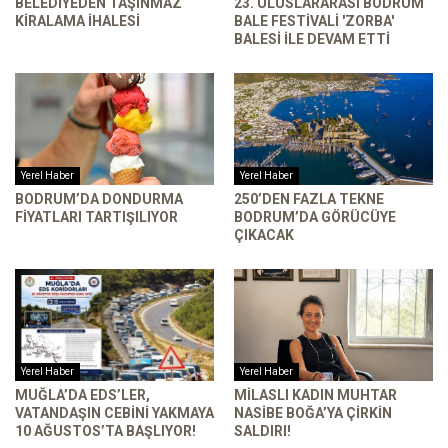
BELEDIYEDEN TAŞINMAZ
23. ULUSLARARASI BODRUM
KIRALAMA İHALESI
BALE FESTIVALI 'ZORBA'
BALESI ILE DEVAM ETTI
Yerel Haber
Yerel Haber
BODRUM’DA DONDURMA
250’DEN FAZLA TEKNE
FIYATLARI TARTIŞILIYOR
BODRUM’DA GÖRÜCÜYE
ÇIKACAK
Yerel Haber
Yerel Haber
MUĞLA’DA EDS’LER,
MILASLI KADIN MUHTAR
VATANDAŞIN CEBINI YAKMAYA
NASIBE BOĞA’YA ÇIRKIN
10 AĞUSTOS’TA BAŞLIYOR!
SALDIRI!