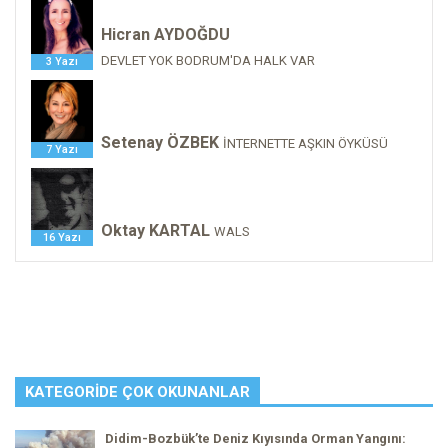
Hicran AYDOĞDU
DEVLET YOK BODRUM'DA HALK VAR
3 Yazı
Setenay ÖZBEK
İNTERNETTE AŞKIN ÖYKÜSÜ
7 Yazı
Oktay KARTAL
WALS
16 Yazı
KATEGORIDE ÇOK OKUNANLAR
Didim-Bozbük’te Deniz Kıyısında Orman Yangını: