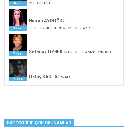
YOLCULUĞU
10 Yazı
Hicran AYDOĞDU
DEVLET YOK BODRUM'DA HALK VAR
3 Yazı
Setenay ÖZBEK
İNTERNETTE AŞKIN ÖYKÜSÜ
7 Yazı
Oktay KARTAL
WALS
16 Yazı
KATEGORIDE ÇOK OKUNANLAR