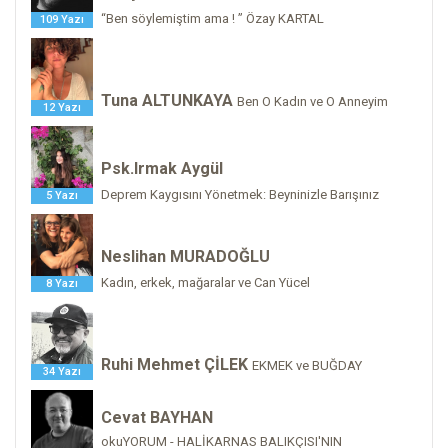
“Ben söylemiştim ama ! ” Özay KARTAL
109 Yazı
Tuna ALTUNKAYA
Ben O Kadın ve O Anneyim
12 Yazı
Psk.Irmak Aygül
Deprem Kaygısını Yönetmek: Beyninizle Barışınız
5 Yazı
Neslihan MURADOĞLU
Kadın, erkek, mağaralar ve Can Yücel
8 Yazı
Ruhi Mehmet ÇİLEK
EKMEK ve BUĞDAY
34 Yazı
Cevat BAYHAN
okuYORUM - HALİKARNAS BALIKÇISI'NIN