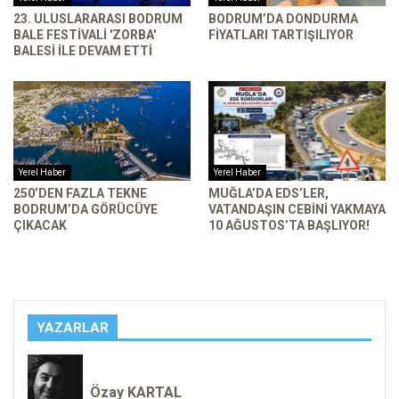
23. ULUSLARARASI BODRUM
BODRUM’DA DONDURMA
BALE FESTIVALI 'ZORBA'
FIYATLARI TARTIŞILIYOR
BALESI ILE DEVAM ETTI
Yerel Haber
Yerel Haber
250’DEN FAZLA TEKNE
MUĞLA’DA EDS’LER,
BODRUM’DA GÖRÜCÜYE
VATANDAŞIN CEBINI YAKMAYA
ÇIKACAK
10 AĞUSTOS’TA BAŞLIYOR!
YAZARLAR
Özay KARTAL