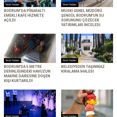
Yerel Haber
Yerel Haber
BODRUM’DA PÎNARALTI
MUSKİ GENEL MÜDÜRÜ
EMEKLI KAFE HIZMETE
ŞENGÜL BODRUM'UN SU
AÇILDI
SORUNUNU ÇÖZECEK
YATIRIMLARI INCELEDI
Yerel Haber
Yerel Haber
BODRUM'DA 5 METRE
BELEDIYEDEN TAŞINMAZ
DERINLIĞINDEKI HAVUZUN
KIRALAMA İHALESI
MAKINE DAIRESINE DÜŞEN
KIŞI KURTARILDI
Yerel Haber
Yerel Haber