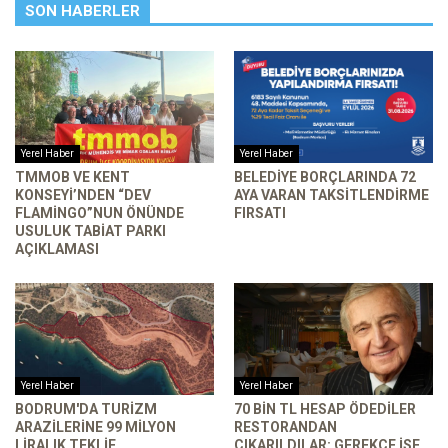
SON HABERLER
Yerel Haber
Yerel Haber
TMMOB VE KENT
BELEDIYE BORÇLARINDA 72
KONSEYI’NDEN “DEV
AYA VARAN TAKSITLENDIRME
FLAMINGO”NUN ÖNÜNDE
FIRSATI
USULUK TABIAT PARKI
AÇIKLAMASI
Yerel Haber
Yerel Haber
BODRUM'DA TURIZM
70 BIN TL HESAP ÖDEDILER
ARAZILERINE 99 MILYON
RESTORANDAN
LIRALIK TEKLIF
ÇIKARILDILAR: GEREKÇE ISE