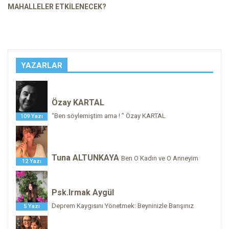
MAHALLELER ETKILENECEK?
YAZARLAR
Özay KARTAL
“Ben söylemiştim ama ! ” Özay KARTAL
109 Yazı
Tuna ALTUNKAYA
Ben O Kadın ve O Anneyim
12 Yazı
Psk.Irmak Aygül
Deprem Kaygısını Yönetmek: Beyninizle Barışınız
5 Yazı