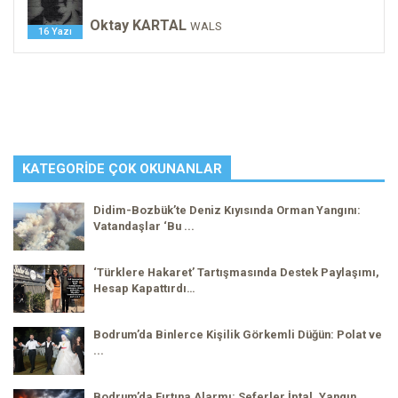
Oktay KARTAL
WALS
16 Yazı
KATEGORIDE ÇOK OKUNANLAR
Didim-Bozbük’te Deniz Kıyısında Orman Yangını:
Vatandaşlar ‘Bu ...
‘Türklere Hakaret’ Tartışmasında Destek Paylaşımı,
Hesap Kapattırdı…
Bodrum’da Binlerce Kişilik Görkemli Düğün: Polat ve
...
Bodrum’da Fırtına Alarmı: Seferler İptal, Yangın