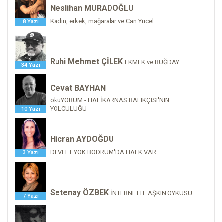
Neslihan MURADOĞLU
Kadın, erkek, mağaralar ve Can Yücel
8 Yazı
Ruhi Mehmet ÇİLEK
EKMEK ve BUĞDAY
34 Yazı
Cevat BAYHAN
okuYORUM - HALİKARNAS BALIKÇISI'NIN
YOLCULUĞU
10 Yazı
Hicran AYDOĞDU
DEVLET YOK BODRUM'DA HALK VAR
3 Yazı
Setenay ÖZBEK
İNTERNETTE AŞKIN ÖYKÜSÜ
7 Yazı