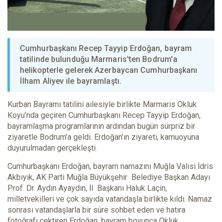
Cumhurbaşkanı Recep Tayyip Erdoğan, bayram
tatilinde bulunduğu Marmaris'ten Bodrum'a
helikopterle gelerek Azerbaycan Cumhurbaşkanı
İlham Aliyev ile bayramlaştı.
Kurban Bayramı tatilini ailesiyle birlikte Marmaris Okluk
Koyu’nda geçiren Cumhurbaşkanı Recep Tayyip Erdoğan,
bayramlaşma programlarının ardından bugün sürpriz bir
ziyaretle Bodrum’a geldi. Erdoğan’ın ziyareti, kamuoyuna
duyurulmadan gerçekleşti.
Cumhurbaşkanı Erdoğan, bayram namazını Muğla Valisi İdris
Akbıyık, AK Parti Muğla Büyükşehir Belediye Başkan Adayı
Prof. Dr. Aydın Ayaydın, İl Başkanı Haluk Laçin,
milletvekilleri ve çok sayıda vatandaşla birlikte kıldı. Namaz
sonrası vatandaşlarla bir süre sohbet eden ve hatıra
fotoğrafı çektiren Erdoğan, bayram boyunca Okluk