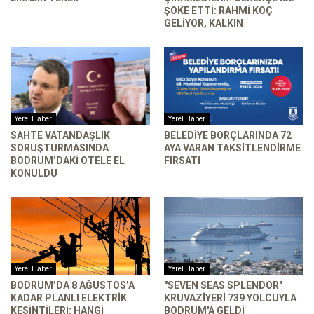
ŞOKE ETTI: RAHMI KOÇ
GELIYOR, KALKIN
Yerel Haber
Yerel Haber
SAHTE VATANDAŞLIK
BELEDIYE BORÇLARINDA 72
SORUŞTURMASINDA
AYA VARAN TAKSITLENDIRME
BODRUM’DAKI OTELE EL
FIRSATI
KONULDU
Yerel Haber
Yerel Haber
BODRUM’DA 8 AĞUSTOS’A
"SEVEN SEAS SPLENDOR"
KADAR PLANLI ELEKTRIK
KRUVAZIYERI 739 YOLCUYLA
KESINTILERI: HANGI
BODRUM'A GELDI