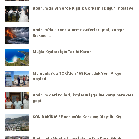
Bodrum’da Binlerce Kişilik Görkemli Düğün: Polat ve
...
Bodrum’da Fırtına Alarmı: Seferler İptal, Yangın
Riskine ...
Muğla Kıyıları İçin Tarihi Karar!
Mumcular’da TOKİ’den 168 Konutluk Yeni Proje
Başladı
Bodrum denizcileri, koyların işgaline karşı harekete
geçti
SON DAKİKA!!! Bodrum’da Korkunç Olay: İki Kişi ...
Bodrumlu Meclis Üyesi İstanbul’da Darp Edildi: