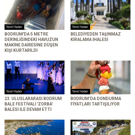
Yerel Haber
Yerel Haber
BODRUM'DA 5 METRE
BELEDIYEDEN TAŞINMAZ
DERINLIĞINDEKI HAVUZUN
KIRALAMA İHALESI
MAKINE DAIRESINE DÜŞEN
KIŞI KURTARILDI
Yerel Haber
Yerel Haber
23. ULUSLARARASI BODRUM
BODRUM’DA DONDURMA
BALE FESTIVALI 'ZORBA'
FIYATLARI TARTIŞILIYOR
BALESI ILE DEVAM ETTI