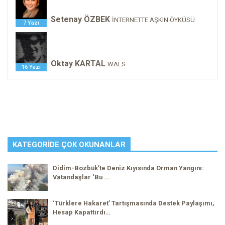
Setenay ÖZBEK
İNTERNETTE AŞKIN ÖYKÜSÜ
7 Yazı
Oktay KARTAL
WALS
16 Yazı
KATEGORIDE ÇOK OKUNANLAR
Didim-Bozbük’te Deniz Kıyısında Orman Yangını:
Vatandaşlar ‘Bu ...
‘Türklere Hakaret’ Tartışmasında Destek Paylaşımı,
Hesap Kapattırdı…