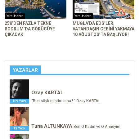
Yerel Haber
Yerel Haber
250’DEN FAZLA TEKNE
MUĞLA’DA EDS’LER,
BODRUM’DA GÖRÜCÜYE
VATANDAŞIN CEBINI YAKMAYA
ÇIKACAK
10 AĞUSTOS’TA BAŞLIYOR!
YAZARLAR
Özay KARTAL
“Ben söylemiştim ama ! ” Özay KARTAL
109 Yazı
Tuna ALTUNKAYA
Ben O Kadın ve O Anneyim
12 Yazı