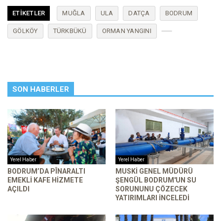
ETIKETLER
MUĞLA
ULA
DATÇA
BODRUM
GÖLKÖY
TÜRKBÜKÜ
ORMAN YANGINI
SON HABERLER
Yerel Haber
Yerel Haber
BODRUM’DA PÎNARALTI
MUSKİ GENEL MÜDÜRÜ
EMEKLI KAFE HIZMETE
ŞENGÜL BODRUM'UN SU
AÇILDI
SORUNUNU ÇÖZECEK
YATIRIMLARI INCELEDI