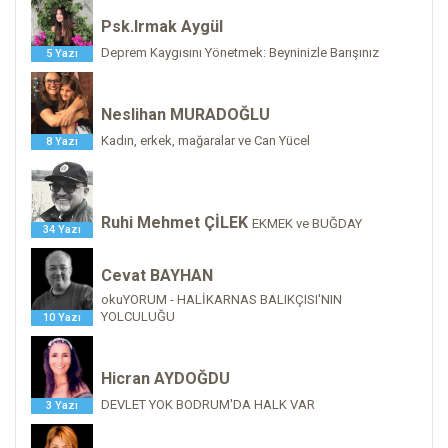
Psk.Irmak Aygül
Deprem Kaygısını Yönetmek: Beyninizle Barışınız
5 Yazı
Neslihan MURADOĞLU
Kadın, erkek, mağaralar ve Can Yücel
8 Yazı
Ruhi Mehmet ÇİLEK
EKMEK ve BUĞDAY
34 Yazı
Cevat BAYHAN
okuYORUM - HALİKARNAS BALIKÇISI'NIN
YOLCULUĞU
10 Yazı
Hicran AYDOĞDU
DEVLET YOK BODRUM'DA HALK VAR
3 Yazı