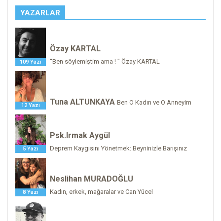
YAZARLAR
Özay KARTAL
“Ben söylemiştim ama ! ” Özay KARTAL
109 Yazı
Tuna ALTUNKAYA
Ben O Kadın ve O Anneyim
12 Yazı
Psk.Irmak Aygül
Deprem Kaygısını Yönetmek: Beyninizle Barışınız
5 Yazı
Neslihan MURADOĞLU
Kadın, erkek, mağaralar ve Can Yücel
8 Yazı