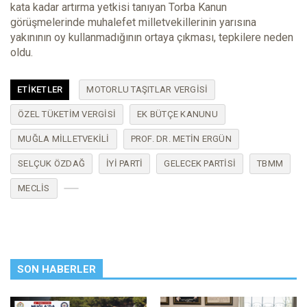
kata kadar artırma yetkisi tanıyan Torba Kanun
görüşmelerinde muhalefet milletvekillerinin yarısına
yakınının oy kullanmadığının ortaya çıkması, tepkilere neden
oldu.
ETIKETLER
MOTORLU TAŞITLAR VERGISI
ÖZEL TÜKETIM VERGISI
EK BÜTÇE KANUNU
MUĞLA MILLETVEKILI
PROF. DR. METIN ERGÜN
SELÇUK ÖZDAĞ
IYI PARTI
GELECEK PARTISI
TBMM
MECLIS
SON HABERLER