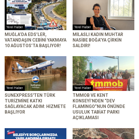
Yerel Haber
Yerel Haber
MUĞLA’DA EDS’LER,
MILASLI KADIN MUHTAR
VATANDAŞIN CEBINI YAKMAYA
NASIBE BOĞA’YA ÇIRKIN
10 AĞUSTOS’TA BAŞLIYOR!
SALDIRI!
Yerel Haber
Yerel Haber
SUNEXPRESS'TEN TÜRK
TMMOB VE KENT
TURIZMINE KATKI
KONSEYI’NDEN “DEV
SAĞLAYACAK ADIM: HIZMETE
FLAMINGO”NUN ÖNÜNDE
BAŞLIYOR
USULUK TABIAT PARKI
AÇIKLAMASI