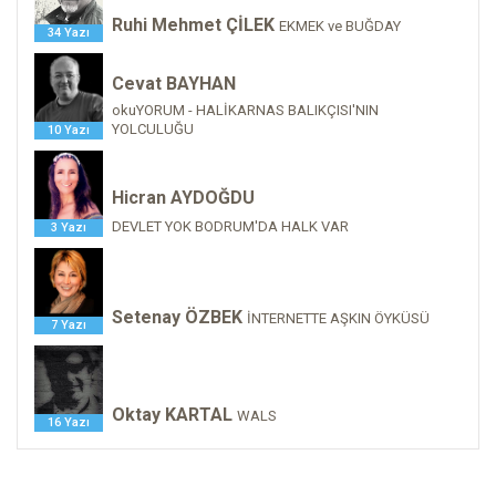
Ruhi Mehmet ÇİLEK
EKMEK ve BUĞDAY
34 Yazı
Cevat BAYHAN
okuYORUM - HALİKARNAS BALIKÇISI'NIN
YOLCULUĞU
10 Yazı
Hicran AYDOĞDU
DEVLET YOK BODRUM'DA HALK VAR
3 Yazı
Setenay ÖZBEK
İNTERNETTE AŞKIN ÖYKÜSÜ
7 Yazı
Oktay KARTAL
WALS
16 Yazı