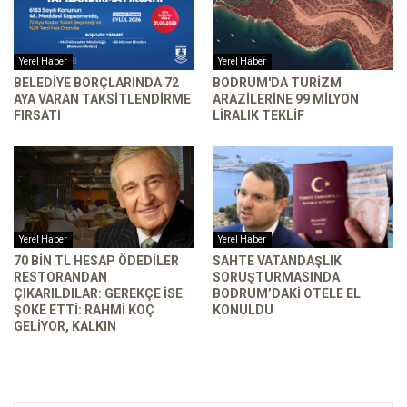
Yerel Haber
Yerel Haber
BELEDIYE BORÇLARINDA 72
BODRUM'DA TURIZM
AYA VARAN TAKSITLENDIRME
ARAZILERINE 99 MILYON
FIRSATI
LIRALIK TEKLIF
Yerel Haber
Yerel Haber
70 BIN TL HESAP ÖDEDILER
SAHTE VATANDAŞLIK
RESTORANDAN
SORUŞTURMASINDA
ÇIKARILDILAR: GEREKÇE ISE
BODRUM’DAKI OTELE EL
ŞOKE ETTI: RAHMI KOÇ
KONULDU
GELIYOR, KALKIN