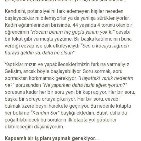
Kendisini, potansiyelini fark edemeyen kişiler nereden
başlayacaklarını bilemiyorlar ya da yanlışa sürükleniyorlar.
Kadın eğitimlerinden birisinde, 44 yaşında 4 torunu olan bir
öğrencimin
“Hocam benim hiç güçlü yanım yok ki”
cevabı
bir tokat gibi vurmuştu yüzüme. Bir başka katılımcının buna
verdiği cevap ise çok etkileyiciydi
“Sen o kocaya rağmen
buraya geldin ya, daha ne olsun”
Yaptıklarımızın ve yapabileceklerimizin farkına varmalıyız.
Gelişim, ancak böyle başlayabiliyor. Soru sormak, soru
sormaktan korkmamak gerekiyor.
“Hayattaki varlık nedenim
ne?”
sorusundan
“Ne yaparken daha fazla eğleniyorum?”
sorusuna kadar her bir soru yeni bir kapı açıyor. Her bir soru,
başka bir soruyu ortaya çıkarıyor. Her bir soru, cevabı
bulmak üzere beyni harekete geçiriyor. Bu nedenle kitapta
her bölüme
“Kendini Sor”
başlığı ekledim. Basit, daha da
çoğaltılabilecek bu soruların ilk etapta yol gösterici
olabileceğini düşünüyorum.
Kapsamlı bir iş planı yapmak gerekiyor…