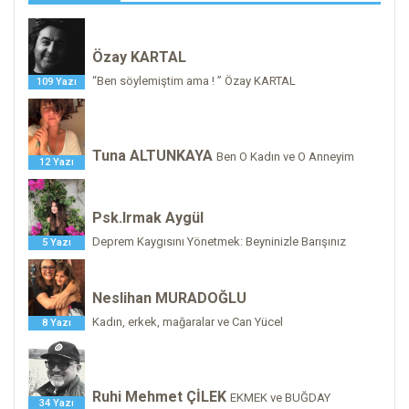
Özay KARTAL
“Ben söylemiştim ama ! ” Özay KARTAL
109 Yazı
Tuna ALTUNKAYA
Ben O Kadın ve O Anneyim
12 Yazı
Psk.Irmak Aygül
Deprem Kaygısını Yönetmek: Beyninizle Barışınız
5 Yazı
Neslihan MURADOĞLU
Kadın, erkek, mağaralar ve Can Yücel
8 Yazı
Ruhi Mehmet ÇİLEK
EKMEK ve BUĞDAY
34 Yazı