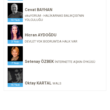
Cevat BAYHAN
okuYORUM - HALİKARNAS BALIKÇISI'NIN
YOLCULUĞU
10 Yazı
Hicran AYDOĞDU
DEVLET YOK BODRUM'DA HALK VAR
3 Yazı
Setenay ÖZBEK
İNTERNETTE AŞKIN ÖYKÜSÜ
7 Yazı
Oktay KARTAL
WALS
16 Yazı