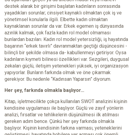
destek alarak bir girişimi başlatan kadınların sonrasında
yaşadıkları sorunlar; cinsiyet kaynaklı olmaktan çok iş ve
yönetimsel konularla ilgili. Elbette kadın olmaktan
kaynaklanan sorunlar da var. Erkek egemen iş dünyasında
azınlık kalmak, çok fazla kadın rol model olmaması
bunlardan bazıları. Kadın rol model yetersizliği, iş hayatında
başarının “erkek tavırlı” davranmaktan geçtiği düşüncesini -
bilinçli bir şekilde olmasa da- kabullenmeyi getiriyor. Oysa
kadınların kıymeti bilinesi özellikleri var. Sezgileri, duygusal
zekaları güçlü, iletişim yetenekleri yüksek, iyi organizasyon
yapıyorlar. Bunların farkında olmak ve öne çıkarmak
gerekiyor. Bu nedenle “Kadınsan Yaparsın” diyorum.
Her şey, farkında olmakla başlıyor…
Kitap, işletmecilikte çokça kullanılan SWOT analizini kişinin
kendisine uygulaması ile başlıyor. Güçlü ve zayıf yönlerin
analizi, fırsatlar ve tehlikelerin düşünülmesi ilk atılması
gereken adım bence. Çünkü her şey farkında olmakla
başlıyor. Kişinin kendisinin farkına varması, yeteneklerini
geliştirmesi, hayatında hobilere yer açması çok önemli.