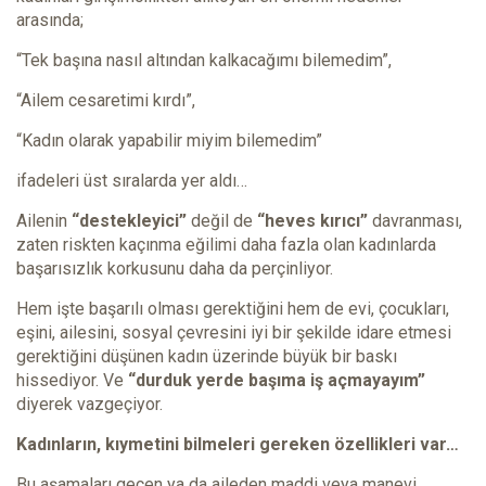
arasında;
“Tek başına nasıl altından kalkacağımı bilemedim”,
“Ailem cesaretimi kırdı”,
“Kadın olarak yapabilir miyim bilemedim”
ifadeleri üst sıralarda yer aldı…
Ailenin
“destekleyici”
değil de
“heves kırıcı”
davranması,
zaten riskten kaçınma eğilimi daha fazla olan kadınlarda
başarısızlık korkusunu daha da perçinliyor.
Hem işte başarılı olması gerektiğini hem de evi, çocukları,
eşini, ailesini, sosyal çevresini iyi bir şekilde idare etmesi
gerektiğini düşünen kadın üzerinde büyük bir baskı
hissediyor. Ve
“durduk yerde başıma iş açmayayım”
diyerek vazgeçiyor.
Kadınların, kıymetini bilmeleri gereken özellikleri var…
Bu aşamaları geçen ya da aileden maddi veya manevi