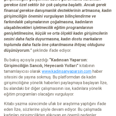
gerekse özel sektör bir çok çalışma başlattı. Ancak gerek
finansal gerekse danışmanlık desteklerinin artmasına, kadın
girişimciliğin önemini vurgulayan bilinçlendirme ve
farkındalık çalışmalarının çoğalmasına, kadınların
ulaşabilecekleri işletmecilik eğitim programlarının
genişletilmesine, küçük ve orta ölçekli kadın girişimcilerin
sesini daha fazla duyurmasına, kadın dostu markaların
toplumda daha fazla öne çıkarılmasına ihtiyaç olduğunu
düşünüyorum.”
şeklinde ifade ediyor.
Bu bakış açısıyla yazdığı
“Kadınsan Yaparsın:
Girişimciliğin Sancılı, Heyecanlı Yolları”
kitabının
tamamlayıcısı olarak
www.kadinsanyaparsin.com
haber
sitesini de yayına sokmuş. Bu platformdan da kadın
girişimciliğine yönelik haberleri paylaşmaya başlayan İlze,
bu alandaki bir diğer çalışmasının ise, kadınlara yönelik
eğitim programları olacağını vurguluyor.
Kitabı yazma sürecimde ufak bir araştırma yaptığını ifade
eden İlze, sözlerine şöyle devam ediyor. Bu çalışmada
kadınları girişimcilikten alıkoyan en önemli nedenler