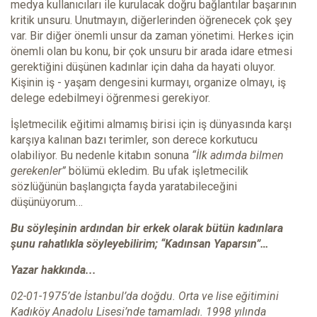
medya kullanıcıları ile kurulacak doğru bağlantılar başarının
kritik unsuru. Unutmayın, diğerlerinden öğrenecek çok şey
var. Bir diğer önemli unsur da zaman yönetimi. Herkes için
önemli olan bu konu, bir çok unsuru bir arada idare etmesi
gerektiğini düşünen kadınlar için daha da hayati oluyor.
Kişinin iş - yaşam dengesini kurmayı, organize olmayı, iş
delege edebilmeyi öğrenmesi gerekiyor.
İşletmecilik eğitimi almamış birisi için iş dünyasında karşı
karşıya kalınan bazı terimler, son derece korkutucu
olabiliyor. Bu nedenle kitabın sonuna
“İlk adımda bilmen
gerekenler”
bölümü ekledim. Bu ufak işletmecilik
sözlüğünün başlangıçta fayda yaratabileceğini
düşünüyorum…
Bu söyleşinin ardından bir erkek olarak bütün kadınlara
şunu rahatlıkla söyleyebilirim; “Kadınsan Yaparsın”…
Yazar hakkında...
02-01-1975’de İstanbul’da doğdu. Orta ve lise eğitimini
Kadıköy Anadolu Lisesi’nde tamamladı. 1998 yılında