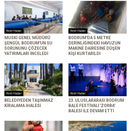
Yerel Haber
Yerel Haber
MUSKİ GENEL MÜDÜRÜ
BODRUM'DA 5 METRE
ŞENGÜL BODRUM'UN SU
DERINLIĞINDEKI HAVUZUN
SORUNUNU ÇÖZECEK
MAKINE DAIRESINE DÜŞEN
YATIRIMLARI INCELEDI
KIŞI KURTARILDI
Yerel Haber
Yerel Haber
BELEDIYEDEN TAŞINMAZ
23. ULUSLARARASI BODRUM
KIRALAMA İHALESI
BALE FESTIVALI 'ZORBA'
BALESI ILE DEVAM ETTI