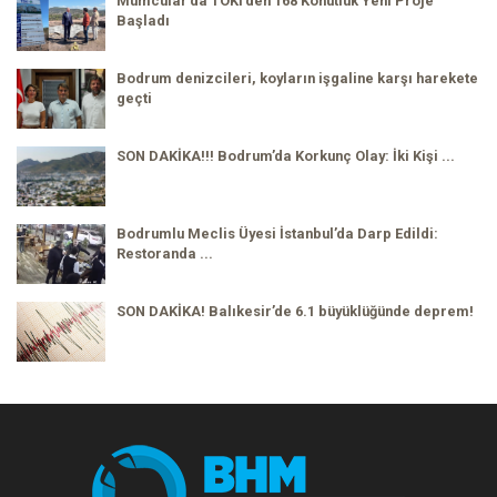
Mumcular’da TOKİ’den 168 Konutluk Yeni Proje
Başladı
Bodrum denizcileri, koyların işgaline karşı harekete
geçti
SON DAKİKA!!! Bodrum’da Korkunç Olay: İki Kişi ...
Bodrumlu Meclis Üyesi İstanbul’da Darp Edildi:
Restoranda ...
SON DAKİKA! Balıkesir’de 6.1 büyüklüğünde deprem!