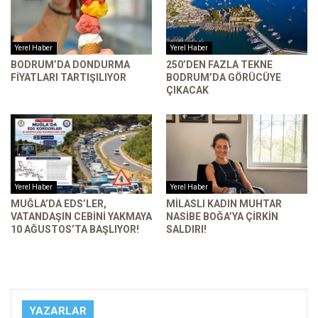
Yerel Haber
Yerel Haber
BODRUM’DA DONDURMA
250’DEN FAZLA TEKNE
FIYATLARI TARTIŞILIYOR
BODRUM’DA GÖRÜCÜYE
ÇIKACAK
Yerel Haber
Yerel Haber
MUĞLA’DA EDS’LER,
MILASLI KADIN MUHTAR
VATANDAŞIN CEBINI YAKMAYA
NASIBE BOĞA’YA ÇIRKIN
10 AĞUSTOS’TA BAŞLIYOR!
SALDIRI!
YAZARLAR