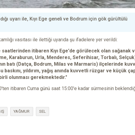
ğı uyarı ile, Kıyı Ege geneli ve Bodrum için gök gürültülü
ğı vasıtası ile ilettiği uyarıda şu ifadelere yer verildi:
 saatlerinden itibaren Kıyı Ege'de görülecek olan sağanak 
şme, Karaburun, Urla, Menderes, Seferihisar, Torbalı, Selçuk
'nın batı (Datça, Bodrum, Milas ve Marmaris) ilçelerinde kuvv
 baskını, yıldırım, yağış anında kuvvetli rüzgar ve küçük çap
dbirli olunması gerekmektedir."
00'ten itibaren Cuma günü saat 15:00'e kadar sürmesinin beklendi
IŞ
YAĞMUR
SEL