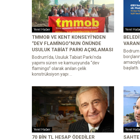
Yerel Haber
Yerel Hab
TMMOB VE KENT KONSEYI’NDEN
BELEDI
“DEV FLAMINGO”NUN ÖNÜNDE
VARAN 
USULUK TABIAT PARKI AÇIKLAMASI
Bodrum B
borçları
Bodrum’da, Usuluk Tabiat Parkı’nda
amacıyl
yapımı süren ve kamuoyunda “dev
başlattı.
flamingo” olarak anılan çelik
konstrüksiyon yapı ...
Yerel Haber
Yerel Hab
70 BIN TL HESAP ÖDEDILER
SAHTE