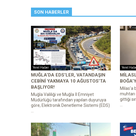
SON HABERLER
Yerel Haber
Yerel Hab
MUĞLA’DA EDS’LER, VATANDAŞIN
MILASL
CEBINI YAKMAYA 10 AĞUSTOS’TA
BOĞA’Y
BAŞLIYOR!
Milas'a 
muhtarı 
Muğla Valiliği ve Muğla İl Emniyet
gittiği s
Müdürlüğü tarafından yapılan duyuruya
...
göre, Elektronik Denetleme Sistemi (EDS)
...