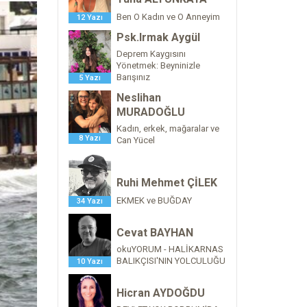
Ben O Kadın ve O Anneyim
12 Yazı
Psk.Irmak Aygül
Deprem Kaygısını
Yönetmek: Beyninizle
Barışınız
5 Yazı
Neslihan
MURADOĞLU
Kadın, erkek, mağaralar ve
8 Yazı
Can Yücel
Ruhi Mehmet ÇİLEK
EKMEK ve BUĞDAY
34 Yazı
Cevat BAYHAN
okuYORUM - HALİKARNAS
BALIKÇISI'NIN YOLCULUĞU
10 Yazı
Hicran AYDOĞDU