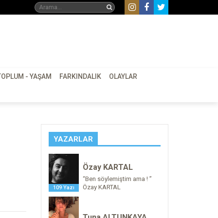
TOPLUM - YAŞAM
FARKINDALIK
OLAYLAR
YAZARLAR
Özay KARTAL
“Ben söylemiştim ama ! ”
Özay KARTAL
109 Yazı
Tuna ALTUNKAYA