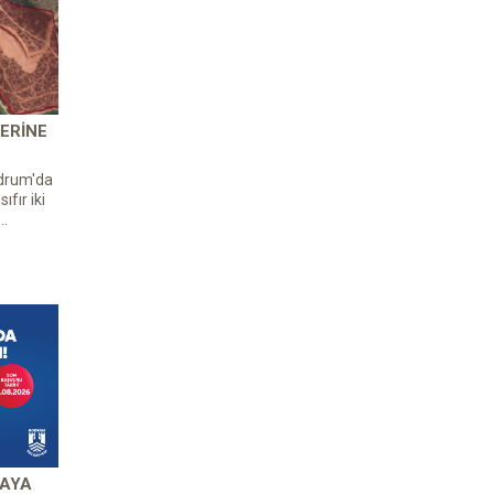
ERINE
odrum'da
ıfır iki
..
 AYA