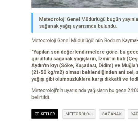
Meteoroloji Genel Müdürlüğü bugün yayınladı
sağanak yağış uyarısında bulundu.
Meteoroloji Genel Müdürlüğü' nün Bodrum Kaymakamlı
"Yapılan son değerlendirmelere göre; bu gece
gürültülü sağanak yağışların, İzmir'in batı (Çe
Aydın'ın kıyı (Söke, Kuşadası, Didim) ve Muğla
(21-50 kg/m2) olması beklendiğinden ani sel, su
yağışı gibi olumsuzluklara karşı dikkatli ve te
Meteoroloji'nin uyarısında yağışların bu gece 24:
belirtildi.
ETIKETLER
METEOROLOJI
SAĞANAK
YAĞ