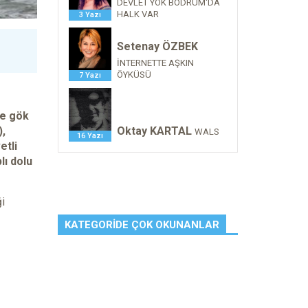
DEVLET YOK BODRUM'DA
HALK VAR
3 Yazı
Setenay ÖZBEK
İNTERNETTE AŞKIN
ÖYKÜSÜ
7 Yazı
ve gök
),
Oktay KARTAL
WALS
16 Yazı
etli
lı dolu
ği
KATEGORIDE ÇOK OKUNANLAR