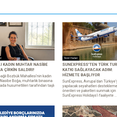
er
Yerel Haber
I KADIN MUHTAR NASIBE
SUNEXPRESS'TEN TÜRK TUR
A ÇIRKIN SALDIRI!
KATKI SAĞLAYACAK ADIM:
HIZMETE BAŞLIYOR
bağlı Bozbük Mahallesi'nin kadın
Nasibe Boğa, muhtarlık binasına
SunExpress, Avrupa'dan Türkiye'
ırada husumetlileri tarafından taşlı
yapılacak seyahatleri desteklemek
önerileri ve paketleri sunmak için
SunExpress Holidays'i faaliyete ...