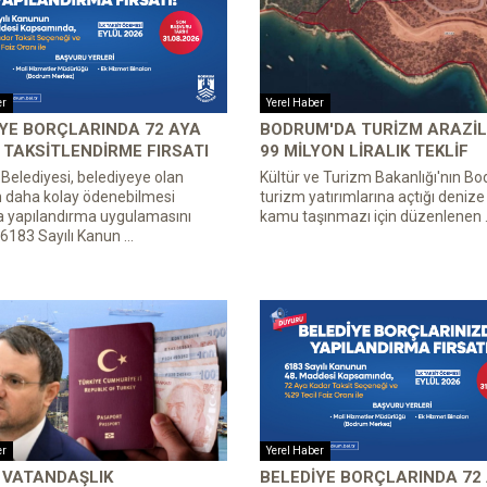
er
Yerel Haber
YE BORÇLARINDA 72 AYA
BODRUM'DA TURIZM ARAZIL
TAKSITLENDIRME FIRSATI
99 MILYON LIRALIK TEKLIF
elediyesi, belediyeye olan
Kültür ve Turizm Bakanlığı'nın B
n daha kolay ödenebilmesi
turizm yatırımlarına açtığı denize s
a yapılandırma uygulamasını
kamu taşınmazı için düzenlenen .
 6183 Sayılı Kanun ...
er
Yerel Haber
 VATANDAŞLIK
BELEDIYE BORÇLARINDA 72