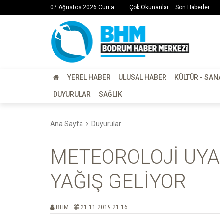
07 Ağustos 2026 Cuma
Çok Okunanlar
Son Haberler
YEREL HABER
ULUSAL HABER
KÜLTÜR - SAN
DUYURULAR
SAĞLIK
Ana Sayfa
Duyurular
METEOROLOJİ UYA
YAĞIŞ GELİYOR
BHM
21.11.2019 21:16