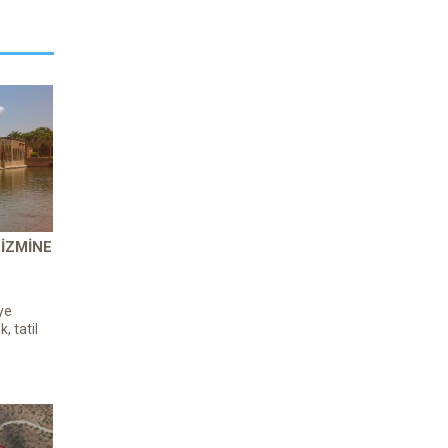
IZMINE
ye
, tatil