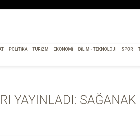
AT
POLITIKA
TURIZM
EKONOMI
BILIM - TEKNOLOJI
SPOR
RI YAYINLADI: SAĞANAK