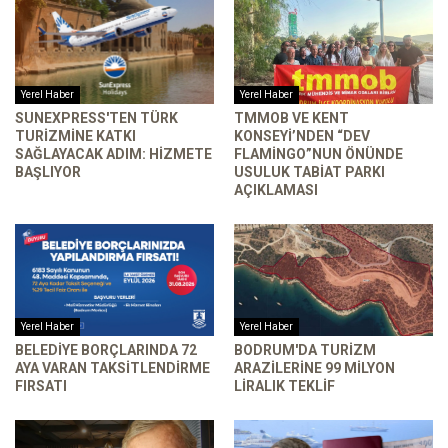
Yerel Haber
Yerel Haber
SUNEXPRESS'TEN TÜRK
TMMOB VE KENT
TURIZMINE KATKI
KONSEYI’NDEN “DEV
SAĞLAYACAK ADIM: HIZMETE
FLAMINGO”NUN ÖNÜNDE
BAŞLIYOR
USULUK TABIAT PARKI
AÇIKLAMASI
Yerel Haber
Yerel Haber
BELEDIYE BORÇLARINDA 72
BODRUM'DA TURIZM
AYA VARAN TAKSITLENDIRME
ARAZILERINE 99 MILYON
FIRSATI
LIRALIK TEKLIF