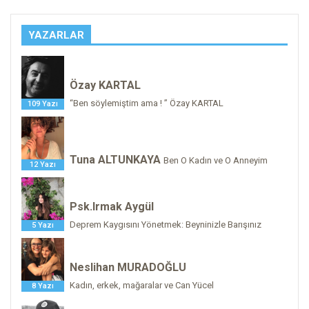
YAZARLAR
Özay KARTAL
“Ben söylemiştim ama ! ” Özay KARTAL
109 Yazı
Tuna ALTUNKAYA
Ben O Kadın ve O Anneyim
12 Yazı
Psk.Irmak Aygül
Deprem Kaygısını Yönetmek: Beyninizle Barışınız
5 Yazı
Neslihan MURADOĞLU
Kadın, erkek, mağaralar ve Can Yücel
8 Yazı