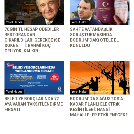
Yerel Haber
Yerel Haber
70 BIN TL HESAP ÖDEDILER
SAHTE VATANDAŞLIK
RESTORANDAN
SORUŞTURMASINDA
ÇIKARILDILAR: GEREKÇE ISE
BODRUM’DAKI OTELE EL
ŞOKE ETTI: RAHMI KOÇ
KONULDU
GELIYOR, KALKIN
Yerel Haber
Yerel Haber
BELEDIYE BORÇLARINDA 72
BODRUM’DA 8 AĞUSTOS’A
AYA VARAN TAKSITLENDIRME
KADAR PLANLI ELEKTRIK
FIRSATI
KESINTILERI: HANGI
MAHALLELER ETKILENECEK?