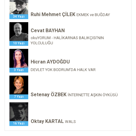
Ruhi Mehmet ÇİLEK
EKMEK ve BUĞDAY
34 Yazı
Cevat BAYHAN
okuYORUM - HALİKARNAS BALIKÇISI'NIN
YOLCULUĞU
10 Yazı
Hicran AYDOĞDU
DEVLET YOK BODRUM'DA HALK VAR
3 Yazı
Setenay ÖZBEK
İNTERNETTE AŞKIN ÖYKÜSÜ
7 Yazı
Oktay KARTAL
WALS
16 Yazı