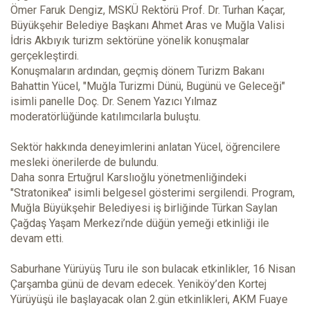
Ömer Faruk Dengiz, MSKÜ Rektörü Prof. Dr. Turhan Kaçar,
Büyükşehir Belediye Başkanı Ahmet Aras ve Muğla Valisi
İdris Akbıyık turizm sektörüne yönelik konuşmalar
gerçekleştirdi.
Konuşmaların ardından, geçmiş dönem Turizm Bakanı
Bahattin Yücel, "Muğla Turizmi Dünü, Bugünü ve Geleceği"
isimli panelle Doç. Dr. Senem Yazıcı Yılmaz
moderatörlüğünde katılımcılarla buluştu.
Sektör hakkında deneyimlerini anlatan Yücel, öğrencilere
mesleki önerilerde de bulundu.
Daha sonra Ertuğrul Karslıoğlu yönetmenliğindeki
"Stratonikea" isimli belgesel gösterimi sergilendi. Program,
Muğla Büyükşehir Belediyesi iş birliğinde Türkan Saylan
Çağdaş Yaşam Merkezi’nde düğün yemeği etkinliği ile
devam etti.
Saburhane Yürüyüş Turu ile son bulacak etkinlikler, 16 Nisan
Çarşamba günü de devam edecek. Yeniköy’den Kortej
Yürüyüşü ile başlayacak olan 2.gün etkinlikleri, AKM Fuaye