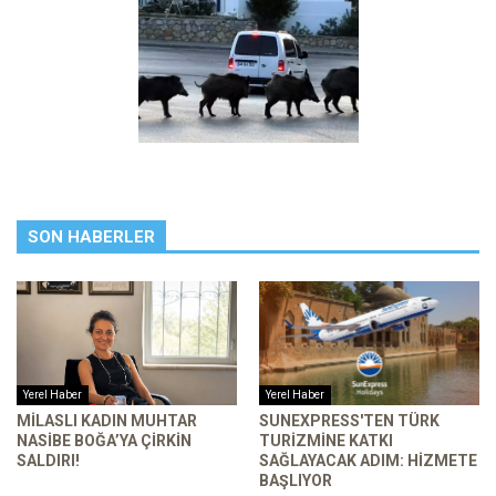
SON HABERLER
Yerel Haber
Yerel Haber
MILASLI KADIN MUHTAR
SUNEXPRESS'TEN TÜRK
NASIBE BOĞA’YA ÇIRKIN
TURIZMINE KATKI
SALDIRI!
SAĞLAYACAK ADIM: HIZMETE
BAŞLIYOR