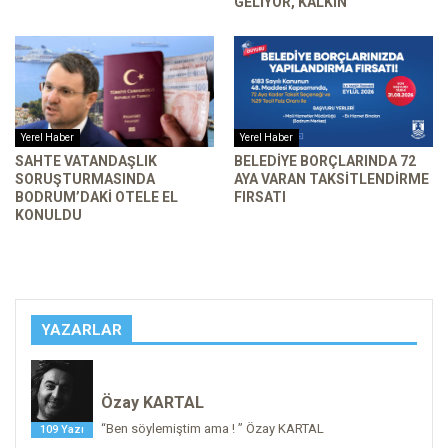
GELIYOR, KALKIN
Yerel Haber
Yerel Haber
SAHTE VATANDAŞLIK
BELEDIYE BORÇLARINDA 72
SORUŞTURMASINDA
AYA VARAN TAKSITLENDIRME
BODRUM’DAKI OTELE EL
FIRSATI
KONULDU
YAZARLAR
Özay KARTAL
“Ben söylemiştim ama ! ” Özay KARTAL
109 Yazı