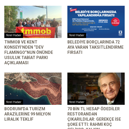
Yerel Haber
Yerel Haber
TMMOB VE KENT
BELEDIYE BORÇLARINDA 72
KONSEYI’NDEN “DEV
AYA VARAN TAKSITLENDIRME
FLAMINGO”NUN ÖNÜNDE
FIRSATI
USULUK TABIAT PARKI
AÇIKLAMASI
Yerel Haber
Yerel Haber
BODRUM'DA TURIZM
70 BIN TL HESAP ÖDEDILER
ARAZILERINE 99 MILYON
RESTORANDAN
LIRALIK TEKLIF
ÇIKARILDILAR: GEREKÇE ISE
ŞOKE ETTI: RAHMI KOÇ