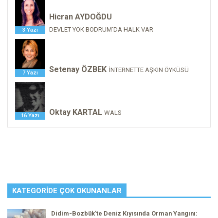
Hicran AYDOĞDU
DEVLET YOK BODRUM'DA HALK VAR
3 Yazı
Setenay ÖZBEK
İNTERNETTE AŞKIN ÖYKÜSÜ
7 Yazı
Oktay KARTAL
WALS
16 Yazı
KATEGORIDE ÇOK OKUNANLAR
Didim-Bozbük’te Deniz Kıyısında Orman Yangını: