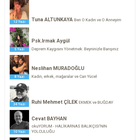
Tuna ALTUNKAYA
Ben O Kadın ve O Anneyim
12 Yazı
Psk.Irmak Aygül
Deprem Kaygısını Yönetmek: Beyninizle Barışınız
5 Yazı
Neslihan MURADOĞLU
Kadın, erkek, mağaralar ve Can Yücel
8 Yazı
Ruhi Mehmet ÇİLEK
EKMEK ve BUĞDAY
34 Yazı
Cevat BAYHAN
okuYORUM - HALİKARNAS BALIKÇISI'NIN
YOLCULUĞU
10 Yazı