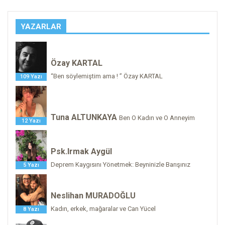
YAZARLAR
Özay KARTAL
“Ben söylemiştim ama ! ” Özay KARTAL
109 Yazı
Tuna ALTUNKAYA
Ben O Kadın ve O Anneyim
12 Yazı
Psk.Irmak Aygül
Deprem Kaygısını Yönetmek: Beyninizle Barışınız
5 Yazı
Neslihan MURADOĞLU
Kadın, erkek, mağaralar ve Can Yücel
8 Yazı