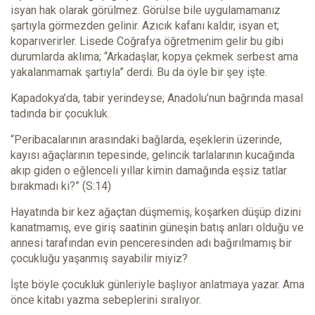
isyan hak olarak görülmez. Görülse bile uygulamamanız
şartıyla görmezden gelinir. Azıcık kafanı kaldır, isyan et;
koparıverirler. Lisede Coğrafya öğretmenim gelir bu gibi
durumlarda aklıma; “Arkadaşlar, kopya çekmek serbest ama
yakalanmamak şartıyla” derdi. Bu da öyle bir şey işte.
Kapadokya’da, tabir yerindeyse; Anadolu’nun bağrında masal
tadında bir çocukluk.
“Peribacalarının arasındaki bağlarda, eşeklerin üzerinde,
kayısı ağaçlarının tepesinde, gelincik tarlalarının kucağında
akıp giden o eğlenceli yıllar kimin damağında eşsiz tatlar
bırakmadı ki?” (S:14)
Hayatında bir kez ağaçtan düşmemiş, koşarken düşüp dizini
kanatmamış, eve giriş saatinin güneşin batış anları olduğu ve
annesi tarafından evin penceresinden adı bağırılmamış bir
çocukluğu yaşanmış sayabilir miyiz?
İşte böyle çocukluk günleriyle başlıyor anlatmaya yazar. Ama
önce kitabı yazma sebeplerini sıralıyor.