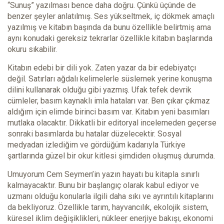
“Sunuş” yazılması bence daha doğru. Çünkü üçünde de
benzer şeyler anlatılmış. Ses yükseltmek, iç dökmek amaçlı
yazılmış ve kitabın başında da bunu özellikle belirtmiş ama
aynı konudaki gereksiz tekrarlar özellikle kitabın başlarında
okuru sıkabilir.
Kitabın edebi bir dili yok. Zaten yazar da bir edebiyatçı
değil. Satırları ağdalı kelimelerle süslemek yerine konuşma
dilini kullanarak olduğu gibi yazmış. Ufak tefek devrik
cümleler, basım kaynaklı imla hataları var. Ben çıkar çıkmaz
aldığım için elimde birinci basım var. Kitabın yeni basımları
mutlaka olacaktır. Dikkatli bir editoryal incelemeden geçerse
sonraki basımlarda bu hatalar düzelecektir. Sosyal
medyadan izlediğim ve gördüğüm kadarıyla Türkiye
şartlarında güzel bir okur kitlesi şimdiden oluşmuş durumda.
Umuyorum Cem Seymen’in yazın hayatı bu kitapla sınırlı
kalmayacaktır. Bunu bir başlangıç olarak kabul ediyor ve
uzmanı olduğu konularla ilgili daha sıkı ve ayrıntılı kitaplarını
da bekliyoruz. Özellikle tarım, hayvancılık, ekolojik sistem,
küresel iklim değişiklikleri, nükleer enerjiye bakışı, ekonomi