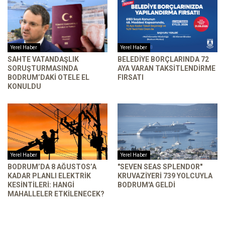
Yerel Haber
Yerel Haber
SAHTE VATANDAŞLIK
BELEDIYE BORÇLARINDA 72
SORUŞTURMASINDA
AYA VARAN TAKSITLENDIRME
BODRUM’DAKI OTELE EL
FIRSATI
KONULDU
Yerel Haber
Yerel Haber
BODRUM’DA 8 AĞUSTOS’A
"SEVEN SEAS SPLENDOR"
KADAR PLANLI ELEKTRIK
KRUVAZIYERI 739 YOLCUYLA
KESINTILERI: HANGI
BODRUM'A GELDI
MAHALLELER ETKILENECEK?