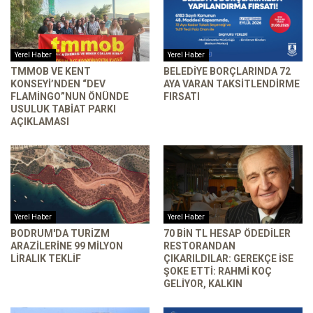
Yerel Haber
Yerel Haber
TMMOB VE KENT
BELEDIYE BORÇLARINDA 72
KONSEYI’NDEN “DEV
AYA VARAN TAKSITLENDIRME
FLAMINGO”NUN ÖNÜNDE
FIRSATI
USULUK TABIAT PARKI
AÇIKLAMASI
Yerel Haber
Yerel Haber
BODRUM'DA TURIZM
70 BIN TL HESAP ÖDEDILER
ARAZILERINE 99 MILYON
RESTORANDAN
LIRALIK TEKLIF
ÇIKARILDILAR: GEREKÇE ISE
ŞOKE ETTI: RAHMI KOÇ
GELIYOR, KALKIN