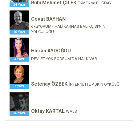
Ruhi Mehmet ÇİLEK
EKMEK ve BUĞDAY
34 Yazı
Cevat BAYHAN
okuYORUM - HALİKARNAS BALIKÇISI'NIN
YOLCULUĞU
10 Yazı
Hicran AYDOĞDU
DEVLET YOK BODRUM'DA HALK VAR
3 Yazı
Setenay ÖZBEK
İNTERNETTE AŞKIN ÖYKÜSÜ
7 Yazı
Oktay KARTAL
WALS
16 Yazı