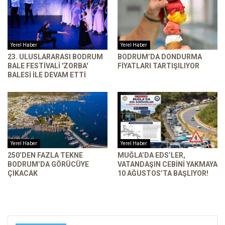
Yerel Haber
Yerel Haber
23. ULUSLARARASI BODRUM
BODRUM’DA DONDURMA
BALE FESTIVALI 'ZORBA'
FIYATLARI TARTIŞILIYOR
BALESI ILE DEVAM ETTI
Yerel Haber
Yerel Haber
250’DEN FAZLA TEKNE
MUĞLA’DA EDS’LER,
BODRUM’DA GÖRÜCÜYE
VATANDAŞIN CEBINI YAKMAYA
ÇIKACAK
10 AĞUSTOS’TA BAŞLIYOR!