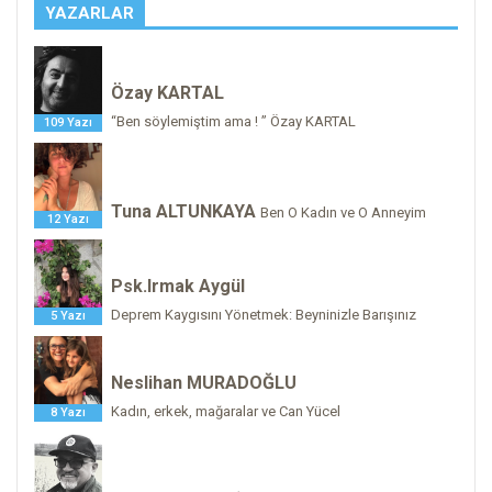
YAZARLAR
Özay KARTAL
“Ben söylemiştim ama ! ” Özay KARTAL
109 Yazı
Tuna ALTUNKAYA
Ben O Kadın ve O Anneyim
12 Yazı
Psk.Irmak Aygül
Deprem Kaygısını Yönetmek: Beyninizle Barışınız
5 Yazı
Neslihan MURADOĞLU
Kadın, erkek, mağaralar ve Can Yücel
8 Yazı