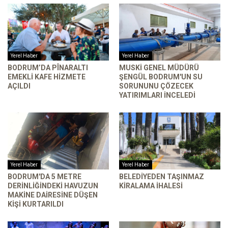
Yerel Haber
Yerel Haber
BODRUM’DA PÎNARALTI
MUSKİ GENEL MÜDÜRÜ
EMEKLI KAFE HIZMETE
ŞENGÜL BODRUM'UN SU
AÇILDI
SORUNUNU ÇÖZECEK
YATIRIMLARI INCELEDI
Yerel Haber
Yerel Haber
BODRUM'DA 5 METRE
BELEDIYEDEN TAŞINMAZ
DERINLIĞINDEKI HAVUZUN
KIRALAMA İHALESI
MAKINE DAIRESINE DÜŞEN
KIŞI KURTARILDI