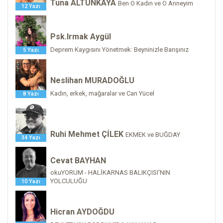
Tuna ALTUNKAYA
Ben O Kadın ve O Anneyim
12 Yazı
Psk.Irmak Aygül
Deprem Kaygısını Yönetmek: Beyninizle Barışınız
5 Yazı
Neslihan MURADOĞLU
Kadın, erkek, mağaralar ve Can Yücel
8 Yazı
Ruhi Mehmet ÇİLEK
EKMEK ve BUĞDAY
34 Yazı
Cevat BAYHAN
okuYORUM - HALİKARNAS BALIKÇISI'NIN
YOLCULUĞU
10 Yazı
Hicran AYDOĞDU