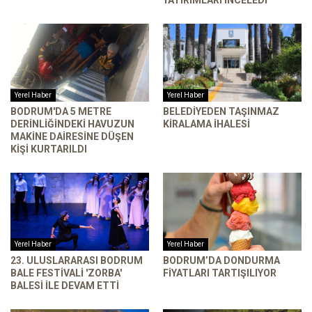
Yerel Haber
Yerel Haber
BODRUM'DA 5 METRE
BELEDIYEDEN TAŞINMAZ
DERINLIĞINDEKI HAVUZUN
KIRALAMA İHALESI
MAKINE DAIRESINE DÜŞEN
KIŞI KURTARILDI
Yerel Haber
Yerel Haber
23. ULUSLARARASI BODRUM
BODRUM’DA DONDURMA
BALE FESTIVALI 'ZORBA'
FIYATLARI TARTIŞILIYOR
BALESI ILE DEVAM ETTI