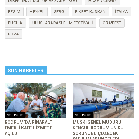
DIBEKLIHAN KÜLTÜR VE SANAT KÖYÜ
HASAN CINGIZ
RESIM
HEYKEL
SERGI
FIKRET KUŞKAN
İTALYA
PUGLIA
ULUSLARARASI FILM FESTIVALI
ORA!FEST
ROZA
SON HABERLER
Yerel Haber
Yerel Haber
BODRUM’DA PÎNARALTI
MUSKİ GENEL MÜDÜRÜ
EMEKLI KAFE HIZMETE
ŞENGÜL BODRUM'UN SU
AÇILDI
SORUNUNU ÇÖZECEK
YATIRIMLARI INCELEDI