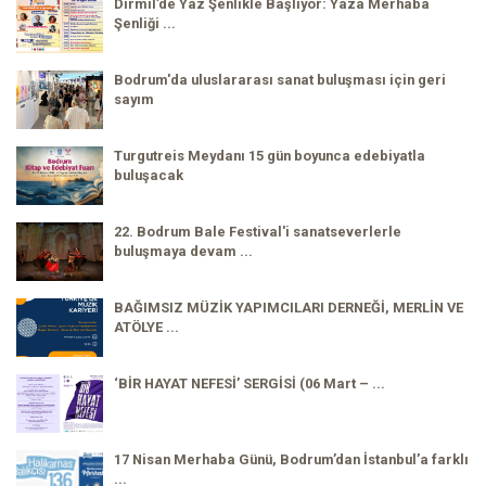
Dirmil’de Yaz Şenlikle Başlıyor: Yaza Merhaba
Şenliği ...
Bodrum'da uluslararası sanat buluşması için geri
sayım
Turgutreis Meydanı 15 gün boyunca edebiyatla
buluşacak
22. Bodrum Bale Festival'i sanatseverlerle
buluşmaya devam ...
BAĞIMSIZ MÜZİK YAPIMCILARI DERNEĞİ, MERLİN VE
ATÖLYE ...
‘BİR HAYAT NEFESİ’ SERGİSİ (06 Mart – ...
17 Nisan Merhaba Günü, Bodrum’dan İstanbul’a farklı
...