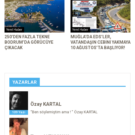
Yerel Haber
Yerel Haber
250’DEN FAZLA TEKNE
MUĞLA’DA EDS’LER,
BODRUM’DA GÖRÜCÜYE
VATANDAŞIN CEBINI YAKMAYA
ÇIKACAK
10 AĞUSTOS’TA BAŞLIYOR!
YAZARLAR
Özay KARTAL
“Ben söylemiştim ama ! ” Özay KARTAL
109 Yazı