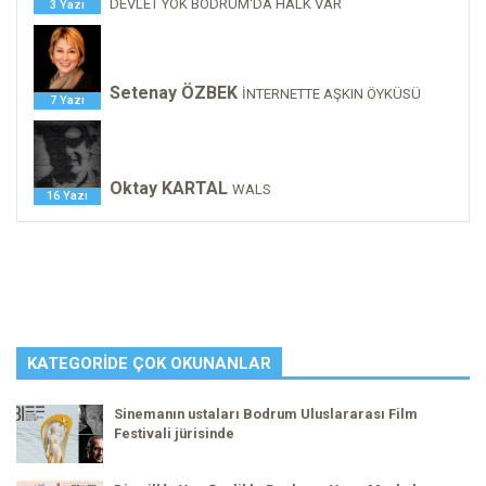
DEVLET YOK BODRUM'DA HALK VAR
3 Yazı
Setenay ÖZBEK
İNTERNETTE AŞKIN ÖYKÜSÜ
7 Yazı
Oktay KARTAL
WALS
16 Yazı
KATEGORIDE ÇOK OKUNANLAR
Sinemanın ustaları Bodrum Uluslararası Film
Festivali jürisinde