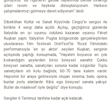
görüyoruz. Bu figürlerin günlük hayatımda bende bıraktığı
izleri resim ve heykele dönüştürüyorum. Herkesi
çalışmalarımızı görmeye davet ediyorum” dedi.
Dibeklihan Kültür ve Sanat Köyü’nde Cingiz’in sergisi ile
birlikte 4 sergi daha açıldı. Açılışı, geçtiğimiz günlerde
İtalya’da en iyi oyuncu ödülünü kazanan oyuncu Fikret
Kuşkan yaptı. İtalya’nın Puglia bölgesinde gerçekleştirilen
uluslararası film festivali Ora!Fest’te ‘Roza’ filmindeki
performansıyla ‘en iyi aktör’ seçilen Kuşkan, serginin
açılışında yaptığı konuşmada, “Hayatım boyunca en çok
kıskandığım şeylerden birisi bireysel sanattır. Çünkü
bireysel sanatta, sanatçıları sonuna kadar özgürdür. Toplu
sanatçıların eli kolu bağlıdır, 60-70 tane kalem vardır.
Hepsinin bir araya gelmesiyle oluşan sinema, bale, opera,
bunlar zorlu alanlardır. Kibir, ego bireysel sanata yakışır.
Bizler de maalesef öyle değiliz” diye konuştu.
Sergiler 6 Temmuz tarihine kadar açık kalacak.