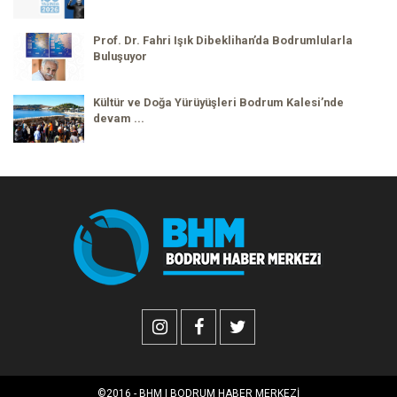
Prof. Dr. Fahri Işık Dibeklihan’da Bodrumlularla
Buluşuyor
Kültür ve Doğa Yürüyüşleri Bodrum Kalesi’nde
devam ...
©2016 - BHM | BODRUM HABER MERKEZİ