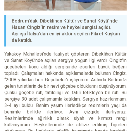
Bodrum'daki Dibeklihan Kültür ve Sanat Köyü’nde
Hasan Cingiz’in resim ve heykel sergisi açıldı.
Açılışa İtalya’dan en iyi aktör seçilen Fikret Kuşkan
da katıldı.
Yakaköy Mahallesi’nde faaliyet gösteren Dibeklihan Kültür
ve Sanat Köyü’nde açılan sergiye yoğun ilgi vardı. Cingiz’in
göçebeleri konu aldığı sergisinde eserleri büyük beğeni
topladı. Çalışmaları hakkında açıklamalarda bulunan Cingiz,
“2008 yılından beri Göçebeler’i işliyorum. Aslında Bodrum’a
gelen turistlerin de bir nevi göçebe olduklarını düşünüyorum.
Çünkü göçebe ruh, tatilciliği ve tatili tetikleyen bir ruh. Bu
sergiye 30 adet çalışmamla katıldım. Sergiye hazırlanmam,
3-4 ayı buldu. Benim yaşım ilerledikçe resimlerin yaşı da
benimle birlikte ilerliyor. Aynı çizgide ilerliyoruz.
Resimlerimde ağırlıklı olarak siyah ve kırmızı rengi
kullanıyorum. Heykellerimde de stilize edilmiş figürleri