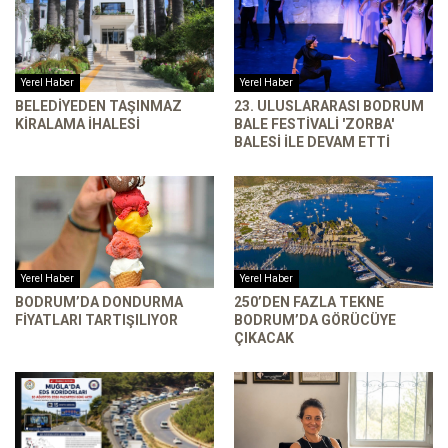
Yerel Haber
Yerel Haber
BELEDIYEDEN TAŞINMAZ
23. ULUSLARARASI BODRUM
KIRALAMA İHALESI
BALE FESTIVALI 'ZORBA'
BALESI ILE DEVAM ETTI
Yerel Haber
Yerel Haber
BODRUM’DA DONDURMA
250’DEN FAZLA TEKNE
FIYATLARI TARTIŞILIYOR
BODRUM’DA GÖRÜCÜYE
ÇIKACAK