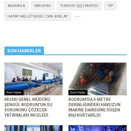
ANAYASA
YARGITAY
TÜRKIYE İŞÇI PARTISI
TİP
HATAY MILLETVEKILI CAN ATALAY
SON HABERLER
Yerel Haber
Yerel Haber
MUSKİ GENEL MÜDÜRÜ
BODRUM'DA 5 METRE
ŞENGÜL BODRUM'UN SU
DERINLIĞINDEKI HAVUZUN
SORUNUNU ÇÖZECEK
MAKINE DAIRESINE DÜŞEN
YATIRIMLARI INCELEDI
KIŞI KURTARILDI