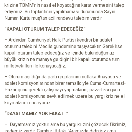
krizine TBMM'nin nasıl el koyacağına karar vermesini talep
ediyoruz. Bu toplantının yapılmaması durumunda Sayın
Numan Kurtulmuş'tan acil randevu talebim vardır.
“KAPALI OTURUM TALEP EDECEĞİZ”
– Ardından Cumhuriyet Halk Partisi kendisi bir adalet
oturumu talebini Meclis gündemine taşıyacaktır. Gerekirse
kapalı oturum talep edeceğiz ve içinde bulunduğumuz
büyük krizin ne manaya geldiğini bir kapalı oturumda tüm
milletvekilleri ile konuşacağız.
– Oturum açıldığında parti gruplarının mutlaka Anayasa ve
adalet komisyonlarından birer temsilciyle Cuma-Cumartesi-
Pazar günü gerekli çalışmayı yapmalarını, pazartesi günü
adalet komisyonuna sevk edilmek üzere bu yargı krizine el
koymalarını öneriyoruz.
“DAYATMAMIZ YOK FAKAT…”
– Dayatmamız yoktur ama bu yargı krizini çözecek fikrimiz,
irademiz vardır. Cumhur İttifakı, ‘Aramızda didişiriz ama