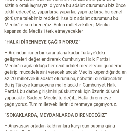
sizinle ortaklaşmayız' diyorsa bu adalet oturumunu biz önce
teklif edeceğiz, yaparlarsa yaparlar, yapmazlarsa bu genel
görüşme talebimiz reddedilirse biz adalet oturumunu bu
Meclis’te sürdüreceğiz. Bütün milletvekilleri, Meclis
kapansa da Meclis’i terk etmeyecekler.
“HALKI DİRENMEYE ÇAĞIRIYORUZ”
– Ardından ikinci bir karar alana kadar Türkiye'deki
gelişmeleri değerlendirerek Cumhuriyet Halk Partisi,
Meclis’in açık olduğu her saat adalet meselesini gündeme
getirip, mücadelesini verecek ancak Meclis kapandığında en
az 20 milletvekili adalet oturumunu, nöbetini sürdürecektir.
Bu iş Türkiye kamuoyuna mal olacaktır. Cumhuriyet Halk
Partisi, bu darbe girişimini püskürtmek için üzerin düşeni
yapacaktır. Sadece Meclis’te değil… Halkı direnmeye
çağırıyoruz. Tüm milletvekillerini direnmeye çağırıyoruz.
“SOKAKLARDA, MEYDANLARDA DİRENECEĞİZ”
– Anayasayı ortadan kaldıranlara karşı gün susma günü