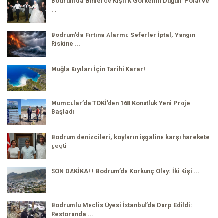
Bodrum’da Binlerce Kişilik Görkemli Düğün: Polat ve
...
Bodrum’da Fırtına Alarmı: Seferler İptal, Yangın
Riskine ...
Muğla Kıyıları İçin Tarihi Karar!
Mumcular’da TOKİ’den 168 Konutluk Yeni Proje
Başladı
Bodrum denizcileri, koyların işgaline karşı harekete
geçti
SON DAKİKA!!! Bodrum’da Korkunç Olay: İki Kişi ...
Bodrumlu Meclis Üyesi İstanbul’da Darp Edildi:
Restoranda ...