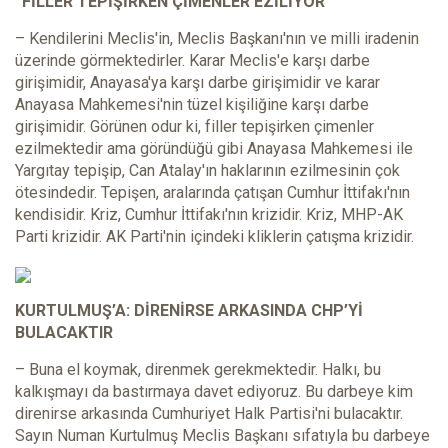
“FİLLER TEPİŞİRKEN ÇİMENLER EZİLİYOR”
– Kendilerini Meclis'in, Meclis Başkanı'nın ve milli iradenin
üzerinde görmektedirler. Karar Meclis'e karşı darbe
girişimidir, Anayasa'ya karşı darbe girişimidir ve karar
Anayasa Mahkemesi'nin tüzel kişiliğine karşı darbe
girişimidir. Görünen odur ki, filler tepişirken çimenler
ezilmektedir ama göründüğü gibi Anayasa Mahkemesi ile
Yargıtay tepişip, Can Atalay'ın haklarının ezilmesinin çok
ötesindedir. Tepişen, aralarında çatışan Cumhur İttifakı'nın
kendisidir. Kriz, Cumhur İttifakı'nın krizidir. Kriz, MHP-AK
Parti krizidir. AK Parti'nin içindeki kliklerin çatışma krizidir.
KURTULMUŞ’A: DİRENİRSE ARKASINDA CHP’Yİ
BULACAKTIR
– Buna el koymak, direnmek gerekmektedir. Halkı, bu
kalkışmayı da bastırmaya davet ediyoruz. Bu darbeye kim
direnirse arkasında Cumhuriyet Halk Partisi'ni bulacaktır.
Sayın Numan Kurtulmuş Meclis Başkanı sıfatıyla bu darbeye