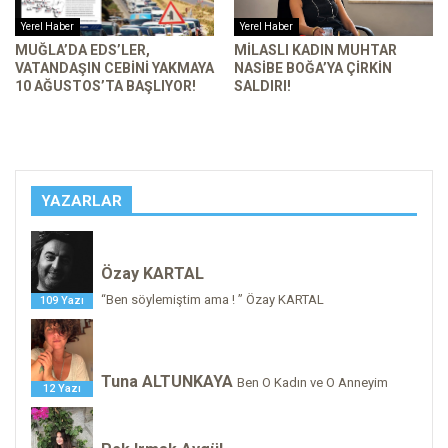
Yerel Haber
Yerel Haber
MUĞLA’DA EDS’LER,
MILASLI KADIN MUHTAR
VATANDAŞIN CEBINI YAKMAYA
NASIBE BOĞA’YA ÇIRKIN
10 AĞUSTOS’TA BAŞLIYOR!
SALDIRI!
YAZARLAR
Özay KARTAL
“Ben söylemiştim ama ! ” Özay KARTAL
109 Yazı
Tuna ALTUNKAYA
Ben O Kadın ve O Anneyim
12 Yazı