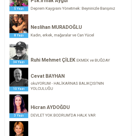
Psk.Irmak Aygül
Deprem Kaygısını Yönetmek: Beyninizle Barışınız
5 Yazı
Neslihan MURADOĞLU
Kadın, erkek, mağaralar ve Can Yücel
8 Yazı
Ruhi Mehmet ÇİLEK
EKMEK ve BUĞDAY
34 Yazı
Cevat BAYHAN
okuYORUM - HALİKARNAS BALIKÇISI'NIN
YOLCULUĞU
10 Yazı
Hicran AYDOĞDU
DEVLET YOK BODRUM'DA HALK VAR
3 Yazı