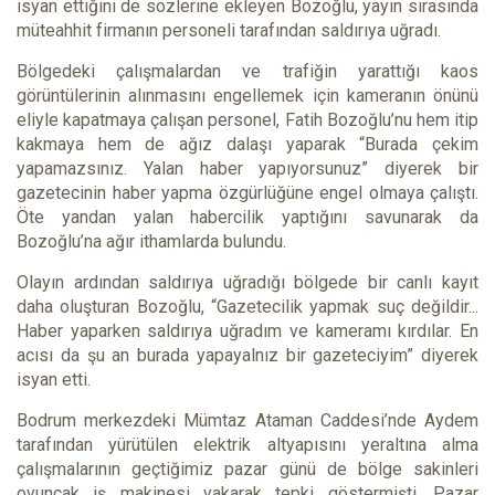
isyan ettiğini de sözlerine ekleyen Bozoğlu, yayın sırasında
müteahhit firmanın personeli tarafından saldırıya uğradı.
Bölgedeki çalışmalardan ve trafiğin yarattığı kaos
görüntülerinin alınmasını engellemek için kameranın önünü
eliyle kapatmaya çalışan personel, Fatih Bozoğlu’nu hem itip
kakmaya hem de ağız dalaşı yaparak “Burada çekim
yapamazsınız. Yalan haber yapıyorsunuz” diyerek bir
gazetecinin haber yapma özgürlüğüne engel olmaya çalıştı.
Öte yandan yalan habercilik yaptığını savunarak da
Bozoğlu’na ağır ithamlarda bulundu.
Olayın ardından saldırıya uğradığı bölgede bir canlı kayıt
daha oluşturan Bozoğlu, “Gazetecilik yapmak suç değildir...
Haber yaparken saldırıya uğradım ve kameramı kırdılar. En
acısı da şu an burada yapayalnız bir gazeteciyim” diyerek
isyan etti.
Bodrum merkezdeki Mümtaz Ataman Caddesi’nde Aydem
tarafından yürütülen elektrik altyapısını yeraltına alma
çalışmalarının geçtiğimiz pazar günü de bölge sakinleri
oyuncak iş makinesi yakarak tepki göstermişti. Pazar