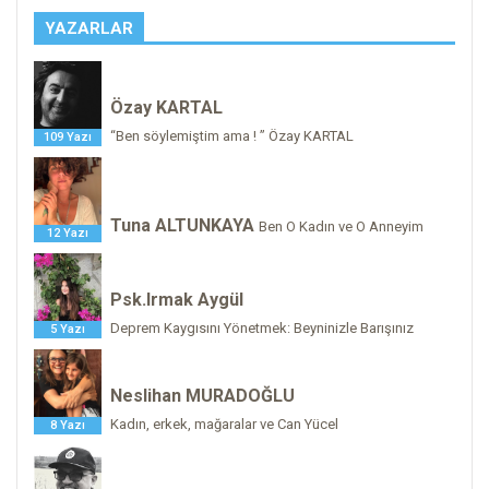
YAZARLAR
Özay KARTAL
“Ben söylemiştim ama ! ” Özay KARTAL
109 Yazı
Tuna ALTUNKAYA
Ben O Kadın ve O Anneyim
12 Yazı
Psk.Irmak Aygül
Deprem Kaygısını Yönetmek: Beyninizle Barışınız
5 Yazı
Neslihan MURADOĞLU
Kadın, erkek, mağaralar ve Can Yücel
8 Yazı