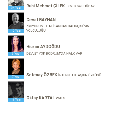
Ruhi Mehmet ÇİLEK
EKMEK ve BUĞDAY
34 Yazı
Cevat BAYHAN
okuYORUM - HALİKARNAS BALIKÇISI'NIN
YOLCULUĞU
10 Yazı
Hicran AYDOĞDU
DEVLET YOK BODRUM'DA HALK VAR
3 Yazı
Setenay ÖZBEK
İNTERNETTE AŞKIN ÖYKÜSÜ
7 Yazı
Oktay KARTAL
WALS
16 Yazı