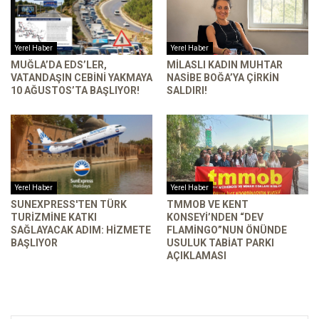
Yerel Haber
Yerel Haber
MUĞLA’DA EDS’LER,
MILASLI KADIN MUHTAR
VATANDAŞIN CEBINI YAKMAYA
NASIBE BOĞA’YA ÇIRKIN
10 AĞUSTOS’TA BAŞLIYOR!
SALDIRI!
Yerel Haber
Yerel Haber
SUNEXPRESS'TEN TÜRK
TMMOB VE KENT
TURIZMINE KATKI
KONSEYI’NDEN “DEV
SAĞLAYACAK ADIM: HIZMETE
FLAMINGO”NUN ÖNÜNDE
BAŞLIYOR
USULUK TABIAT PARKI
AÇIKLAMASI