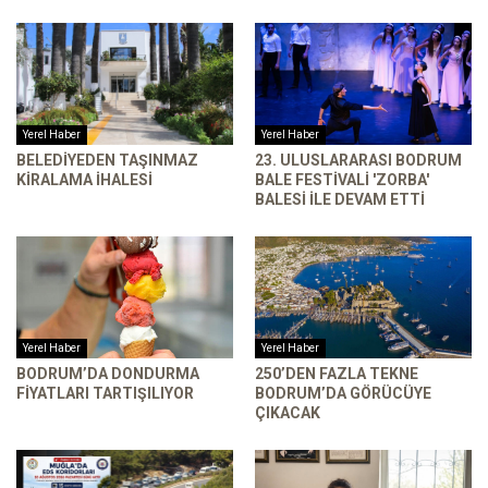
Yerel Haber
Yerel Haber
BELEDIYEDEN TAŞINMAZ
23. ULUSLARARASI BODRUM
KIRALAMA İHALESI
BALE FESTIVALI 'ZORBA'
BALESI ILE DEVAM ETTI
Yerel Haber
Yerel Haber
BODRUM’DA DONDURMA
250’DEN FAZLA TEKNE
FIYATLARI TARTIŞILIYOR
BODRUM’DA GÖRÜCÜYE
ÇIKACAK