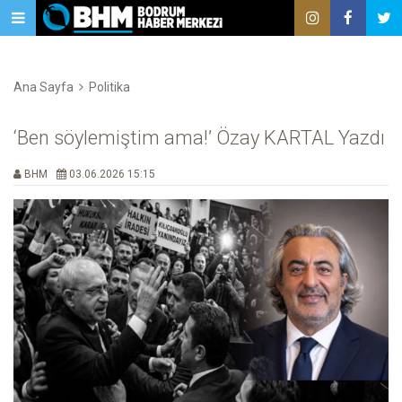
Ana Sayfa
Politika
‘Ben söylemiştim ama!’ Özay KARTAL Yazdı
BHM
03.06.2026 15:15