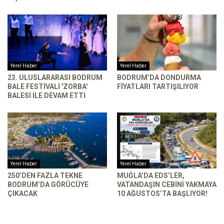
Yerel Haber
Yerel Haber
23. ULUSLARARASI BODRUM
BODRUM’DA DONDURMA
BALE FESTIVALI 'ZORBA'
FIYATLARI TARTIŞILIYOR
BALESI ILE DEVAM ETTI
Yerel Haber
Yerel Haber
250’DEN FAZLA TEKNE
MUĞLA’DA EDS’LER,
BODRUM’DA GÖRÜCÜYE
VATANDAŞIN CEBINI YAKMAYA
ÇIKACAK
10 AĞUSTOS’TA BAŞLIYOR!