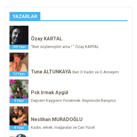
YAZARLAR
Özay KARTAL
“Ben söylemiştim ama ! ” Özay KARTAL
109 Yazı
Tuna ALTUNKAYA
Ben O Kadın ve O Anneyim
12 Yazı
Psk.Irmak Aygül
Deprem Kaygısını Yönetmek: Beyninizle Barışınız
5 Yazı
Neslihan MURADOĞLU
Kadın, erkek, mağaralar ve Can Yücel
8 Yazı