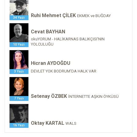
Ruhi Mehmet ÇİLEK
EKMEK ve BUĞDAY
34 Yazı
Cevat BAYHAN
okuYORUM - HALİKARNAS BALIKÇISI'NIN
YOLCULUĞU
10 Yazı
Hicran AYDOĞDU
DEVLET YOK BODRUM'DA HALK VAR
3 Yazı
Setenay ÖZBEK
İNTERNETTE AŞKIN ÖYKÜSÜ
7 Yazı
Oktay KARTAL
WALS
16 Yazı