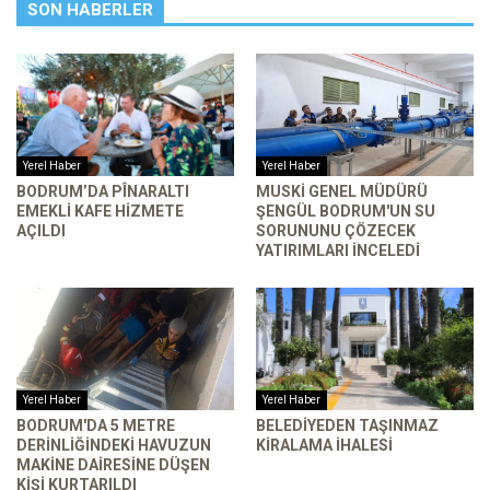
SON HABERLER
Yerel Haber
Yerel Haber
BODRUM’DA PÎNARALTI
MUSKİ GENEL MÜDÜRÜ
EMEKLI KAFE HIZMETE
ŞENGÜL BODRUM'UN SU
AÇILDI
SORUNUNU ÇÖZECEK
YATIRIMLARI INCELEDI
Yerel Haber
Yerel Haber
BODRUM'DA 5 METRE
BELEDIYEDEN TAŞINMAZ
DERINLIĞINDEKI HAVUZUN
KIRALAMA İHALESI
MAKINE DAIRESINE DÜŞEN
KIŞI KURTARILDI