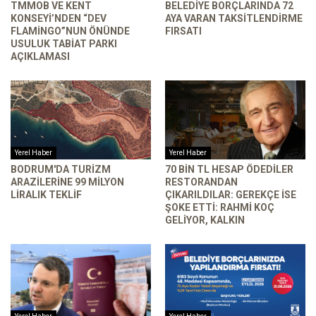
TMMOB VE KENT
BELEDIYE BORÇLARINDA 72
KONSEYI’NDEN “DEV
AYA VARAN TAKSITLENDIRME
FLAMINGO”NUN ÖNÜNDE
FIRSATI
USULUK TABIAT PARKI
AÇIKLAMASI
Yerel Haber
Yerel Haber
BODRUM'DA TURIZM
70 BIN TL HESAP ÖDEDILER
ARAZILERINE 99 MILYON
RESTORANDAN
LIRALIK TEKLIF
ÇIKARILDILAR: GEREKÇE ISE
ŞOKE ETTI: RAHMI KOÇ
GELIYOR, KALKIN