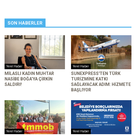
SON HABERLER
Yerel Haber
Yerel Haber
MILASLI KADIN MUHTAR
SUNEXPRESS'TEN TÜRK
NASIBE BOĞA’YA ÇIRKIN
TURIZMINE KATKI
SALDIRI!
SAĞLAYACAK ADIM: HIZMETE
BAŞLIYOR
Yerel Haber
Yerel Haber