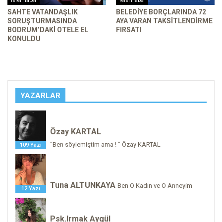
Yerel Haber
Yerel Haber
SAHTE VATANDAŞLIK
BELEDIYE BORÇLARINDA 72
SORUŞTURMASINDA
AYA VARAN TAKSITLENDIRME
BODRUM’DAKI OTELE EL
FIRSATI
KONULDU
YAZARLAR
Özay KARTAL
“Ben söylemiştim ama ! ” Özay KARTAL
109 Yazı
Tuna ALTUNKAYA
Ben O Kadın ve O Anneyim
12 Yazı
Psk.Irmak Aygül