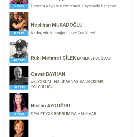
Deprem Kaygısını Yönetmek: Beyninizle Barışınız
5 Yazı
Neslihan MURADOĞLU
Kadın, erkek, mağaralar ve Can Yücel
8 Yazı
Ruhi Mehmet ÇİLEK
EKMEK ve BUĞDAY
34 Yazı
Cevat BAYHAN
okuYORUM - HALİKARNAS BALIKÇISI'NIN
YOLCULUĞU
10 Yazı
Hicran AYDOĞDU
DEVLET YOK BODRUM'DA HALK VAR
3 Yazı