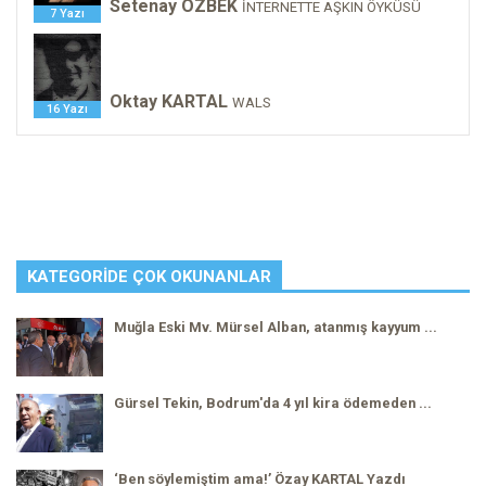
Setenay ÖZBEK
İNTERNETTE AŞKIN ÖYKÜSÜ
7 Yazı
Oktay KARTAL
WALS
16 Yazı
KATEGORIDE ÇOK OKUNANLAR
Muğla Eski Mv. Mürsel Alban, atanmış kayyum ...
Gürsel Tekin, Bodrum'da 4 yıl kira ödemeden ...
‘Ben söylemiştim ama!’ Özay KARTAL Yazdı