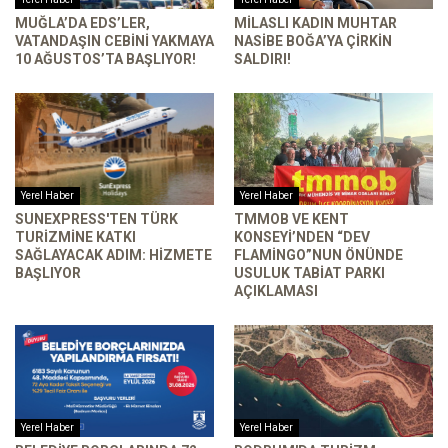
MUĞLA’DA EDS’LER,
MILASLI KADIN MUHTAR
VATANDAŞIN CEBINI YAKMAYA
NASIBE BOĞA’YA ÇIRKIN
10 AĞUSTOS’TA BAŞLIYOR!
SALDIRI!
Yerel Haber
Yerel Haber
SUNEXPRESS'TEN TÜRK
TMMOB VE KENT
TURIZMINE KATKI
KONSEYI’NDEN “DEV
SAĞLAYACAK ADIM: HIZMETE
FLAMINGO”NUN ÖNÜNDE
BAŞLIYOR
USULUK TABIAT PARKI
AÇIKLAMASI
Yerel Haber
Yerel Haber