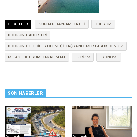
ETIKETLER
KURBAN BAYRAMI TATILI
BODRUM
BODRUM HABERLERI
BODRUM OTELCILER DERNEĞI BAŞKANI ÖMER FARUK DENGIZ
MILAS - BODRUM HAVALIMANI
TURIZM
EKONOMI
SON HABERLER
Yerel Haber
Yerel Haber