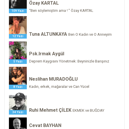
Özay KARTAL
“Ben söylemiştim ama ! ” Özay KARTAL
109 Yazı
Tuna ALTUNKAYA
Ben O Kadın ve O Anneyim
12 Yazı
Psk.Irmak Aygül
Deprem Kaygısını Yönetmek: Beyninizle Barışınız
5 Yazı
Neslihan MURADOĞLU
Kadın, erkek, mağaralar ve Can Yücel
8 Yazı
Ruhi Mehmet ÇİLEK
EKMEK ve BUĞDAY
34 Yazı
Cevat BAYHAN