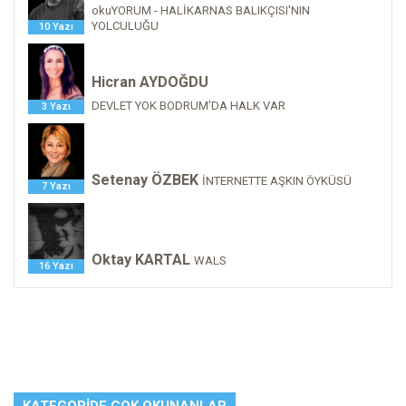
okuYORUM - HALİKARNAS BALIKÇISI'NIN
YOLCULUĞU
10 Yazı
Hicran AYDOĞDU
DEVLET YOK BODRUM'DA HALK VAR
3 Yazı
Setenay ÖZBEK
İNTERNETTE AŞKIN ÖYKÜSÜ
7 Yazı
Oktay KARTAL
WALS
16 Yazı
KATEGORIDE ÇOK OKUNANLAR