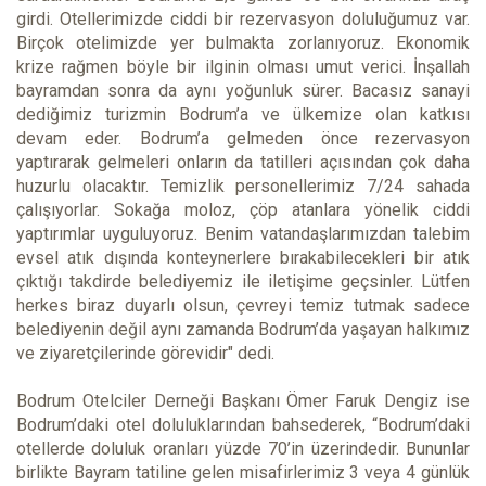
girdi. Otellerimizde ciddi bir rezervasyon doluluğumuz var.
Birçok otelimizde yer bulmakta zorlanıyoruz. Ekonomik
krize rağmen böyle bir ilginin olması umut verici. İnşallah
bayramdan sonra da aynı yoğunluk sürer. Bacasız sanayi
dediğimiz turizmin Bodrum’a ve ülkemize olan katkısı
devam eder. Bodrum’a gelmeden önce rezervasyon
yaptırarak gelmeleri onların da tatilleri açısından çok daha
huzurlu olacaktır. Temizlik personellerimiz 7/24 sahada
çalışıyorlar. Sokağa moloz, çöp atanlara yönelik ciddi
yaptırımlar uyguluyoruz. Benim vatandaşlarımızdan talebim
evsel atık dışında konteynerlere bırakabilecekleri bir atık
çıktığı takdirde belediyemiz ile iletişime geçsinler. Lütfen
herkes biraz duyarlı olsun, çevreyi temiz tutmak sadece
belediyenin değil aynı zamanda Bodrum’da yaşayan halkımız
ve ziyaretçilerinde görevidir" dedi.
Bodrum Otelciler Derneği Başkanı Ömer Faruk Dengiz ise
Bodrum’daki otel doluluklarından bahsederek, “Bodrum’daki
otellerde doluluk oranları yüzde 70’in üzerindedir. Bununlar
birlikte Bayram tatiline gelen misafirlerimiz 3 veya 4 günlük