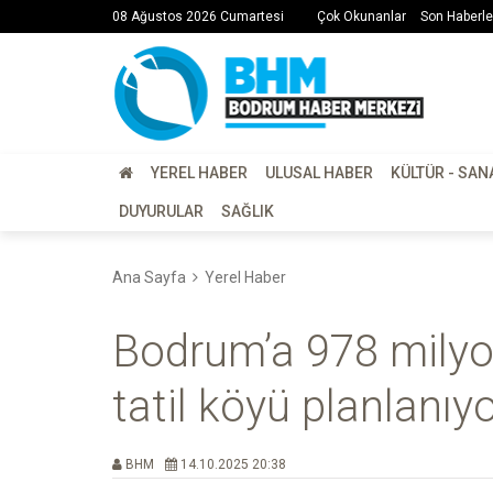
08 Ağustos 2026 Cumartesi
Çok Okunanlar
Son Haberle
YEREL HABER
ULUSAL HABER
KÜLTÜR - SAN
DUYURULAR
SAĞLIK
Ana Sayfa
Yerel Haber
Bodrum’a 978 milyon 
tatil köyü planlanıy
BHM
14.10.2025 20:38