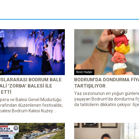
er
Yerel Haber
LUSLARARASI BODRUM BALE
BODRUM’DA DONDURMA FIY
ALI 'ZORBA' BALESI ILE
TARTIŞILIYOR
ETTI
Yaz sezonunun en yoğun günleri
yaşayan Bodrum’da dondurma fiy
pera ve Balesi Genel Müdürlüğü
da tatilcilerin dikkatini çekiyor. İlçe
rafından düzenlenen festivalde,
balesi Bodrum Kalesi Kuzey ...