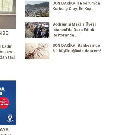
SON DAKİKA!!! Bodrum’da
Korkunç Olay: İki Kişi ...
Bodrumlu Meclis Üyesi
İstanbul’da Darp Edildi:
SIBE
Restoranda ...
SON DAKİKA! Balıkesir’de
n kadın
6.1 büyüklüğünde deprem!
inasına
dan taşlı
 AYA