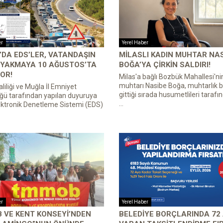
er
Yerel Haber
DA EDS’LER, VATANDAŞIN
MILASLI KADIN MUHTAR NA
 YAKMAYA 10 AĞUSTOS’TA
BOĞA’YA ÇIRKIN SALDIRI!
OR!
Milas'a bağlı Bozbük Mahallesi'ni
muhtarı Nasibe Boğa, muhtarlık b
liliği ve Muğla İl Emniyet
gittiği sırada husumetlileri tarafın
ğü tarafından yapılan duyuruya
...
ektronik Denetleme Sistemi (EDS)
er
Yerel Haber
 VE KENT KONSEYI’NDEN
BELEDIYE BORÇLARINDA 72