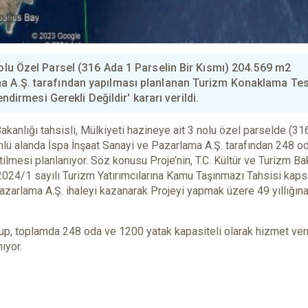
Nolu Özel Parsel (316 Ada 1 Parselin Bir Kısmı) 204.569 m2
ma A.Ş. tarafından yapılması planlanan Turizm Konaklama Tes
endirmesi Gerekli Değildir' kararı verildi.
Bakanlığı tahsisli, Mülkiyeti hazineye ait 3 nolu özel parselde (31
ümlü alanda İspa İnşaat Sanayi ve Pazarlama A.Ş. tarafından 248 o
tilmesi planlanıyor. Söz konusu Proje’nin, T.C. Kültür ve Turizm Ba
 2024/1 sayılı Turizm Yatırımcılarına Kamu Taşınmazı Tahsisi kap
 Pazarlama A.Ş. ihaleyi kazanarak Projeyi yapmak üzere 49 yıllığın
 olup, toplamda 248 oda ve 1200 yatak kapasiteli olarak hizmet ve
ıyor.