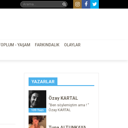
TOPLUM - YAŞAM
FARKINDALIK
OLAYLAR
YAZARLAR
Özay KARTAL
“Ben söylemiştim ama ! ”
Özay KARTAL
109 Yazı
Tuna ALTUNKAYA