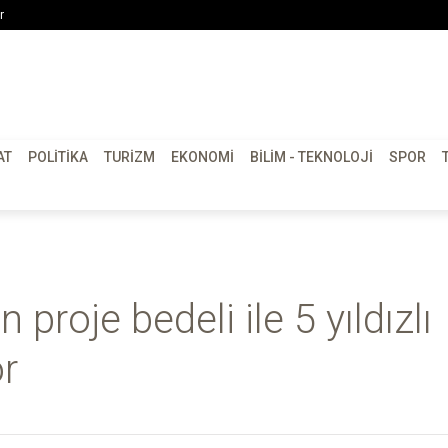
r
AT
POLITIKA
TURIZM
EKONOMI
BILIM - TEKNOLOJI
SPOR
proje bedeli ile 5 yıldızlı
or