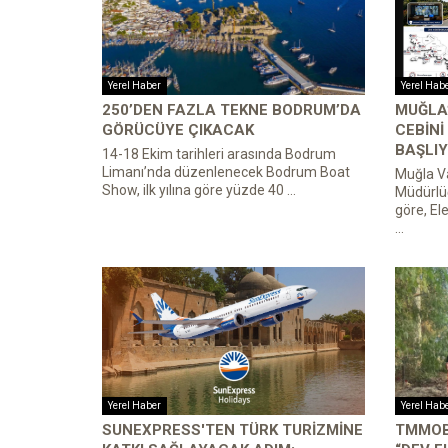
Yerel Haber
Yerel Hab
250’DEN FAZLA TEKNE BODRUM’DA
MUĞLA’
GÖRÜCÜYE ÇIKACAK
CEBINI
BAŞLIY
14-18 Ekim tarihleri arasında Bodrum
Limanı’nda düzenlenecek Bodrum Boat
Muğla Va
Show, ilk yılına göre yüzde 40 ...
Müdürlü
göre, El
...
Yerel Haber
Yerel Hab
SUNEXPRESS'TEN TÜRK TURIZMINE
TMMOB