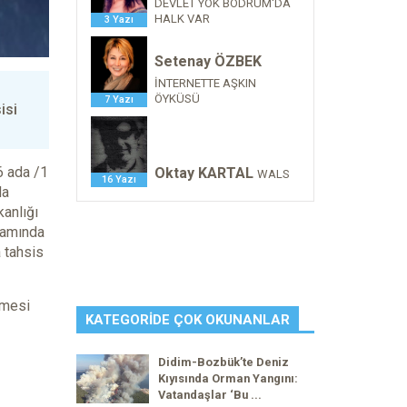
DEVLET YOK BODRUM'DA
HALK VAR
3 Yazı
Setenay ÖZBEK
İNTERNETTE AŞKIN
ÖYKÜSÜ
7 Yazı
isi
6 ada /1
Oktay KARTAL
WALS
16 Yazı
da
kanlığı
samında
a tahsis
rmesi
KATEGORIDE ÇOK OKUNANLAR
Didim-Bozbük’te Deniz
Kıyısında Orman Yangını:
Vatandaşlar ‘Bu ...