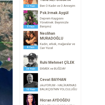
Ben O Kadın ve O Anneyim
12 Yazı
Psk.Irmak Aygül
Deprem Kaygısını
Yönetmek: Beyninizle
Barışınız
5 Yazı
Neslihan
MURADOĞLU
Kadın, erkek, mağaralar ve
8 Yazı
Can Yücel
Ruhi Mehmet ÇİLEK
EKMEK ve BUĞDAY
34 Yazı
Cevat BAYHAN
okuYORUM - HALİKARNAS
BALIKÇISI'NIN YOLCULUĞU
10 Yazı
Hicran AYDOĞDU