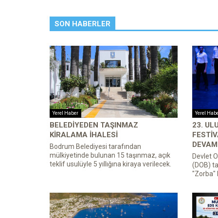
SON HABERLER
Yerel Haber
Yerel Hab
BELEDIYEDEN TAŞINMAZ
23. U
KIRALAMA İHALESI
FESTIV
DEVAM 
Bodrum Belediyesi tarafından
mülkiyetinde bulunan 15 taşınmaz, açık
Devlet O
teklif usulüyle 5 yıllığına kiraya verilecek.
(DOB) ta
"Zorba" 