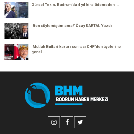
Gürsel Tekin, Bodrum'da 4 yıl kira ödemeden ...
‘Ben söylemiştim ama!’ Özay KARTAL Yazdı
‘Mutlak Butlan’ kararı sonrası CHP'den üyelerine
genel ...