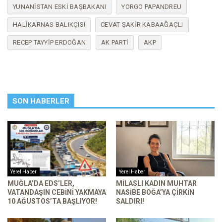
YUNANISTAN ESKI BAŞBAKANI
YORGO PAPANDREU
HALIKARNAS BALIKÇISI
CEVAT ŞAKIR KABAAĞAÇLI
RECEP TAYYIP ERDOĞAN
AK PARTI
AKP
SON HABERLER
Yerel Haber
Yerel Haber
MUĞLA’DA EDS’LER,
MILASLI KADIN MUHTAR
VATANDAŞIN CEBINI YAKMAYA
NASIBE BOĞA’YA ÇIRKIN
10 AĞUSTOS’TA BAŞLIYOR!
SALDIRI!