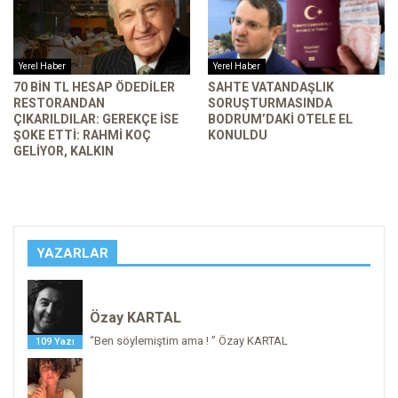
Yerel Haber
Yerel Haber
70 BIN TL HESAP ÖDEDILER
SAHTE VATANDAŞLIK
RESTORANDAN
SORUŞTURMASINDA
ÇIKARILDILAR: GEREKÇE ISE
BODRUM’DAKI OTELE EL
ŞOKE ETTI: RAHMI KOÇ
KONULDU
GELIYOR, KALKIN
YAZARLAR
Özay KARTAL
“Ben söylemiştim ama ! ” Özay KARTAL
109 Yazı