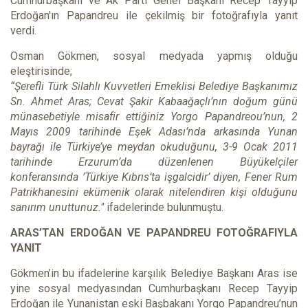
Cumhurbaşkanı ve Ak Parti Genel Başkanı Recep Tayyip
Erdoğan'ın Papandreu ile çekilmiş bir fotoğrafıyla yanıt
verdi.
Osman Gökmen, sosyal medyada yapmış olduğu
eleştirisinde;
“Şerefli Türk Silahlı Kuvvetleri Emeklisi Belediye Başkanımız
Sn. Ahmet Aras; Cevat Şakir Kabaağaçlı’nın doğum günü
münasebetiyle misafir ettiğiniz Yorgo Papandreou’nun, 2
Mayıs 2009 tarihinde Eşek Adası’nda arkasında Yunan
bayrağı ile Türkiye’ye meydan okuduğunu, 3-9 Ocak 2011
tarihinde Erzurum’da düzenlenen Büyükelçiler
konferansında ’Türkiye Kıbrıs’ta işgalcidir’ diyen, Fener Rum
Patrikhanesini ekümenik olarak nitelendiren kişi olduğunu
sanırım unuttunuz."
ifadelerinde bulunmuştu.
ARAS’TAN ERDOĞAN VE PAPANDREU FOTOĞRAFIYLA
YANIT
Gökmen’in bu ifadelerine karşılık Belediye Başkanı Aras ise
yine sosyal medyasından Cumhurbaşkanı Recep Tayyip
Erdoğan ile Yunanistan eski Başbakanı Yorgo Papandreu’nun