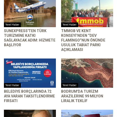
Yerel Haber
Yerel Haber
SUNEXPRESS'TEN TÜRK
TMMOB VE KENT
TURIZMINE KATKI
KONSEYI’NDEN “DEV
SAĞLAYACAK ADIM: HIZMETE
FLAMINGO”NUN ÖNÜNDE
BAŞLIYOR
USULUK TABIAT PARKI
AÇIKLAMASI
Yerel Haber
Yerel Haber
BELEDIYE BORÇLARINDA 72
BODRUM'DA TURIZM
AYA VARAN TAKSITLENDIRME
ARAZILERINE 99 MILYON
FIRSATI
LIRALIK TEKLIF