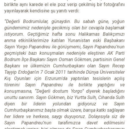
birlikte aynı karede el ele poz verip çekilmiş bir fotoğrafını
yayınlayarak kendisine şu yanıtı verdi:
“Değerli Bodrumlular, günaydın. Bu sabah güne, yoğun
gündemimiz nedeniyle gecikmiş olan bir cevapla başlamak
istiyorum. Geçtiğimiz hafta sonu Halikarnas Balıkçımızı
anma etkinliklerimize katılan Yunanistan eski Başbakanı
Sayın Yorgo Papandreu ile görüşmemi, Sayın Papandreu’nun
geçmişteki bazı konuşmaları nedeniyle eleştiren AK Parti
Bodrum İlçe Başkanı Sayın Osman Gökmen, partisinin Genel
Başkanı ve ülkemizin Cumhurbaşkanı olan Sayın Recep
Tayyip Erdoğan’ın 7 Ocak 2011 tarihinde Dünya Üniversiteler
Kış Oyunları için Erzurum'da yaptırılan tesislerin açılış
törenini Sayın Papandreu ile birlikte yaptığını ve
konuşmasına, “Değerli dostum Yorgo” diyerek başladığını
unuttu sanırım. Sayın Gökmen, biz Yurtta Sulh, Cihanda Sulh
diyen bir liderin yolundan gidiyoruz ve Sayın
Cumhurbaşkanımız başta olmak üzere, barışa katkı sağlayan
her lidere ve herkese, saygı duyuyoruz. Dolayısıyla siz de
Sayın Papandreu’nun tarafımızca davet edilmesini