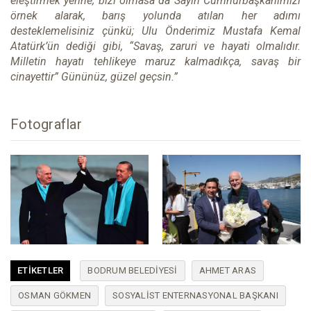
eleştirmek yerine; bizi olmasa da Sayın Cumhurbaşkanımızı
örnek alarak, barış yolunda atılan her adımı
desteklemelisiniz çünkü; Ulu Önderimiz Mustafa Kemal
Atatürk’ün dediği gibi, “Savaş, zaruri ve hayati olmalıdır.
Milletin hayatı tehlikeye maruz kalmadıkça, savaş bir
cinayettir” Gününüz, güzel geçsin.”
Fotograflar
ETIKETLER
BODRUM BELEDIYESI
AHMET ARAS
OSMAN GÖKMEN
SOSYALIST ENTERNASYONAL BAŞKANI