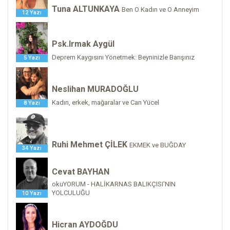
Tuna ALTUNKAYA
Ben O Kadın ve O Anneyim
12 Yazı
Psk.Irmak Aygül
Deprem Kaygısını Yönetmek: Beyninizle Barışınız
5 Yazı
Neslihan MURADOĞLU
Kadın, erkek, mağaralar ve Can Yücel
8 Yazı
Ruhi Mehmet ÇİLEK
EKMEK ve BUĞDAY
34 Yazı
Cevat BAYHAN
okuYORUM - HALİKARNAS BALIKÇISI'NIN
YOLCULUĞU
10 Yazı
Hicran AYDOĞDU