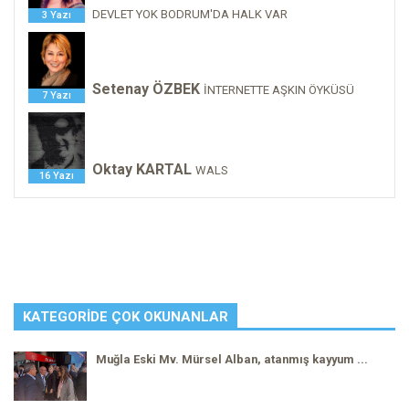
DEVLET YOK BODRUM'DA HALK VAR
3 Yazı
Setenay ÖZBEK
İNTERNETTE AŞKIN ÖYKÜSÜ
7 Yazı
Oktay KARTAL
WALS
16 Yazı
KATEGORIDE ÇOK OKUNANLAR
Muğla Eski Mv. Mürsel Alban, atanmış kayyum ...