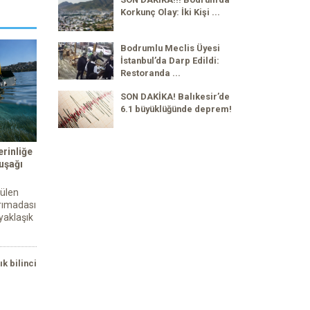
Korkunç Olay: İki Kişi ...
Bodrumlu Meclis Üyesi
İstanbul’da Darp Edildi:
Restoranda ...
SON DAKİKA! Balıkesir’de
6.1 büyüklüğünde deprem!
rinliğe
kuşağı
tülen
rımadası
yaklaşık
ık bilinci