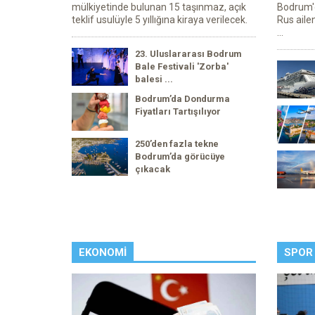
mülkiyetinde bulunan 15 taşınmaz, açık
Bodrum'da
teklif usulüyle 5 yıllığına kiraya verilecek.
Rus ailen
...
23. Uluslararası Bodrum
Bale Festivali 'Zorba'
balesi ...
Bodrum’da Dondurma
Fiyatları Tartışılıyor
250’den fazla tekne
Bodrum’da görücüye
çıkacak
EKONOMI
SPOR