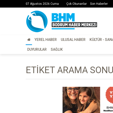
07 Ağustos 2026 Cuma
Çok Okunanlar
Son Haberler
YEREL HABER
ULUSAL HABER
KÜLTÜR - SAN
DUYURULAR
SAĞLIK
ETIKET ARAMA SONUÇ