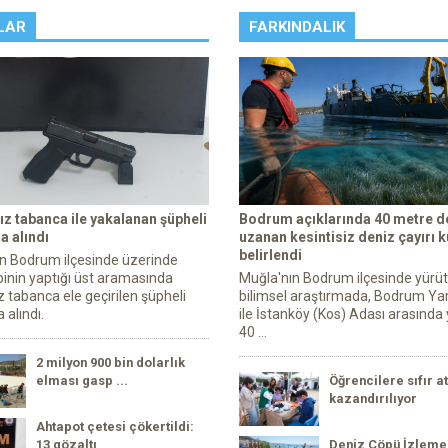
LAR
FARKINDALIK
ız tabanca ile yakalanan şüpheli
Bodrum açıklarında 40 metre de
a alındı
uzanan kesintisiz deniz çayırı 
belirlendi
n Bodrum ilçesinde üzerinde
ibinin yaptığı üst aramasında
Muğla'nın Bodrum ilçesinde yürü
z tabanca ele geçirilen şüpheli
bilimsel araştırmada, Bodrum Ya
 alındı.
ile İstanköy (Kos) Adası arasında 
40 ...
2 milyon 900 bin dolarlık
elması gasp ...
Öğrencilere sıfır at
kazandırılıyor
Ahtapot çetesi çökertildi:
13 gözaltı
Deniz Çöpü İzleme