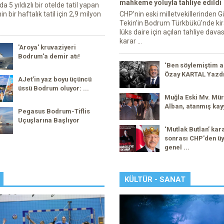
mahkeme yoluyla tahliye edildi
 5 yıldızlı bir otelde tatil yapan
in bir haftalık tatil için 2,9 milyon
CHP’nin eski milletvekillerinden G
Tekin’in Bodrum Türkbükü'nde kir
lüks daire için açılan tahliye dava
karar ...
'Aroya' kruvaziyeri
Bodrum'a demir atı!
‘Ben söylemiştim a
Özay KARTAL Yazd
AJet’in yaz boyu üçüncü
üssü Bodrum oluyor: ...
Muğla Eski Mv. Mür
Alban, atanmış kay
Pegasus Bodrum-Tiflis
Uçuşlarına Başlıyor
‘Mutlak Butlan’ kar
sonrası CHP'den üy
genel ...
KÜLTÜR - SANAT