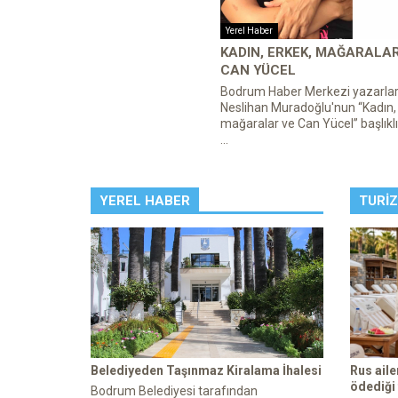
Yerel Haber
KADIN, ERKEK, MAĞARALA
CAN YÜCEL
Bodrum Haber Merkezi yazarla
Neslihan Muradoğlu'nun “Kadın,
mağaralar ve Can Yücel” başlıklı
...
YEREL HABER
TURI
Belediyeden Taşınmaz Kiralama İhalesi
Rus ail
ödediği
Bodrum Belediyesi tarafından