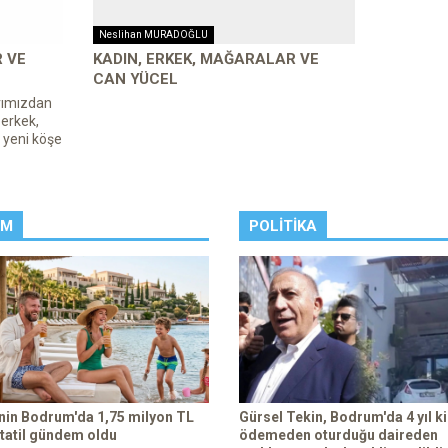
Neslihan MURADOĞLU
R VE
KADIN, ERKEK, MAĞARALAR VE
CAN YÜCEL
rımızdan
 erkek,
 yeni köşe
ZM
POLITIKA
enin Bodrum'da 1,75 milyon TL
Gürsel Tekin, Bodrum'da 4 yıl ki
 tatil gündem oldu
ödemeden oturduğu daireden