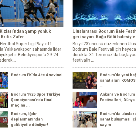
 Kızları’ndan Şampiyonluk
Uluslararası Bodrum Bale Festiv
Kritik Zafer
geri sayım. Kuğu Gölü balesiyle
 Hentbol Süper Ligi Play-off
Bu yıl 23'üncüsü düzenlenen Ulus
a Yalıkavakspor, sahasında lider
Bodrum Bale Festivali için heyec
yükşehir Belediyespor’u 29-24
dorukta. 31 Temmuz'da başlaya
derek ...
festivalin ...
Bodrum FK'da 4'te 4 sevinci
Bodrum'da yeni ba
sanat alanı KOMOS 
...
Bodrum 1925 Spor Türkiye
Ankara ve Bodrum
Şampiyonası'nda final
Festivalleri, Dünya 
maçına ...
Bodrum, Iğdır
Bodrum'da uluslar
deplasmanından
sanat buluşması içi
galibiyetle dönüyor!
sayım