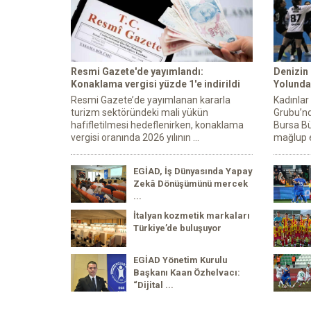
Resmi Gazete'de yayımlandı:
Denizin
Konaklama vergisi yüzde 1'e indirildi
Yolunda 
Resmi Gazete’de yayımlanan kararla
Kadınlar
turizm sektöründeki mali yükün
Grubu’nd
hafifletilmesi hedeflenirken, konaklama
Bursa Bü
vergisi oranında 2026 yılının ...
mağlup e
EGİAD, İş Dünyasında Yapay
Zekâ Dönüşümünü mercek
...
İtalyan kozmetik markaları
Türkiye’de buluşuyor
EGİAD Yönetim Kurulu
Başkanı Kaan Özhelvacı:
“Dijital ...