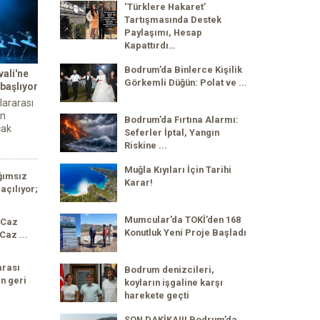
‘Türklere Hakaret’
Tartışmasında Destek
Paylaşımı, Hesap
Kapattırdı…
Bodrum’da Binlerce Kişilik
ali'ne
Görkemli Düğün: Polat ve ...
 başlıyor
lararası
an
Bodrum’da Fırtına Alarmı:
cak
Seferler İptal, Yangın
Riskine ...
Muğla Kıyıları İçin Tarihi
ğımsız
Karar!
açılıyor;
Mumcular’da TOKİ’den 168
 Caz
Konutluk Yeni Proje Başladı
Caz ...
arası
Bodrum denizcileri,
n geri
koyların işgaline karşı
harekete geçti
SON DAKİKA!!! Bodrum’da