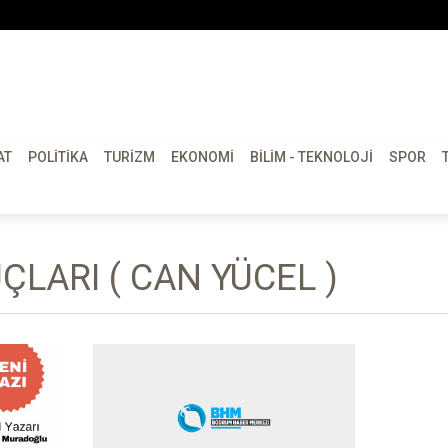
AT
POLITIKA
TURIZM
EKONOMI
BILIM - TEKNOLOJI
SPOR
LARI ( CAN YÜCEL )