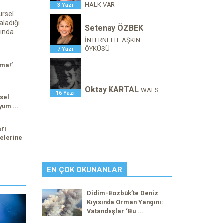
HALK VAR
3 Yazı
ürsel
aladığı
Setenay ÖZBEK
sında
İNTERNETTE AŞKIN
ÖYKÜSÜ
7 Yazı
ma!’
ı
Oktay KARTAL
WALS
16 Yazı
sel
yum ...
arı
elerine
EN ÇOK OKUNANLAR
Didim-Bozbük’te Deniz
Kıyısında Orman Yangını:
Vatandaşlar ‘Bu ...