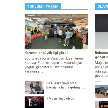
TOPLUM - YAŞAM
OLAY
Karavanlar büyük ilgi gördü
Ruhsats
gözaltın
Bodrum’da bu yıl 3’üncüsü düzenlenen
Karavan Fuarı'nın açılışına vatandaşlar
Muğla'nı
yoğun ilgi gösterdi. Özel tasarım
polis ek
karavanlar ...
ruhsatsı
gözaltına
Gazi askerin protez
bacağına haciz gelmişti…
1 Mayıs kutlu olsun