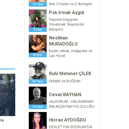
Ben O Kadın ve O Anneyim
12 Yazı
Psk.Irmak Aygül
Deprem Kaygısını
Yönetmek: Beyninizle
Barışınız
5 Yazı
Neslihan
MURADOĞLU
Kadın, erkek, mağaralar ve
8 Yazı
Can Yücel
Ruhi Mehmet ÇİLEK
EKMEK ve BUĞDAY
34 Yazı
Cevat BAYHAN
okuYORUM - HALİKARNAS
BALIKÇISI'NIN YOLCULUĞU
10 Yazı
Hicran AYDOĞDU
ra
DEVLET YOK BODRUM'DA