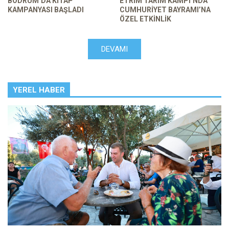
BODRUM’DA KITAP
ETRIM TARIM KAMPI’NDA
KAMPANYASI BAŞLADI
CUMHURIYET BAYRAMI’NA
ÖZEL ETKINLIK
DEVAMI
YEREL HABER