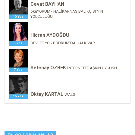
Cevat BAYHAN
okuYORUM - HALİKARNAS BALIKÇISI'NIN
YOLCULUĞU
10 Yazı
Hicran AYDOĞDU
DEVLET YOK BODRUM'DA HALK VAR
3 Yazı
Setenay ÖZBEK
İNTERNETTE AŞKIN ÖYKÜSÜ
7 Yazı
Oktay KARTAL
WALS
16 Yazı