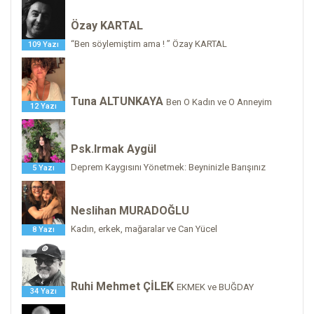
Özay KARTAL
“Ben söylemiştim ama ! ” Özay KARTAL
109 Yazı
Tuna ALTUNKAYA
Ben O Kadın ve O Anneyim
12 Yazı
Psk.Irmak Aygül
Deprem Kaygısını Yönetmek: Beyninizle Barışınız
5 Yazı
Neslihan MURADOĞLU
Kadın, erkek, mağaralar ve Can Yücel
8 Yazı
Ruhi Mehmet ÇİLEK
EKMEK ve BUĞDAY
34 Yazı