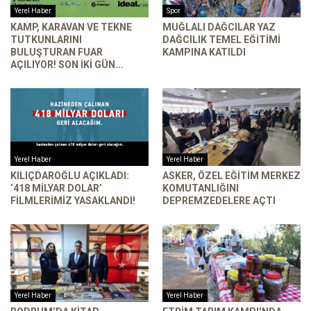
Yerel Haber
Spor
KAMP, KARAVAN VE TEKNE
MUĞLALI DAĞCILAR YAZ
TUTKUNLARINI
DAĞCILIK TEMEL EĞITIMI
BULUŞTURAN FUAR
KAMPINA KATILDI
AÇILIYOR! SON IKI GÜN...
Yerel Haber
Yerel Haber
KILIÇDAROĞLU AÇIKLADI:
ASKER, ÖZEL EĞITIM MERKEZ
‘418 MILYAR DOLAR’
KOMUTANLIĞINI
FILMLERIMIZ YASAKLANDI!
DEPREMZEDELERE AÇTI
Yerel Haber
Yerel Haber