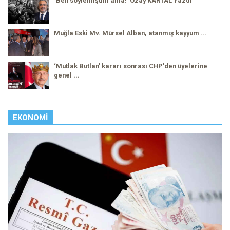
‘Ben söylemiştim ama!’ Özay KARTAL Yazdı
Muğla Eski Mv. Mürsel Alban, atanmış kayyum ...
‘Mutlak Butlan’ kararı sonrası CHP'den üyelerine
genel ...
EKONOMI