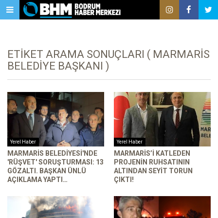
ETIKET ARAMA SONUÇLARI ( MARMARIS
BELEDIYE BAŞKANI )
Yerel Haber
Yerel Haber
MARMARIS BELEDIYESI'NDE
MARMARIS’I KATLEDEN
'RÜŞVET' SORUŞTURMASI: 13
PROJENIN RUHSATININ
GÖZALTI. BAŞKAN ÜNLÜ
ALTINDAN SEYIT TORUN
AÇIKLAMA YAPTI…
ÇIKTI!