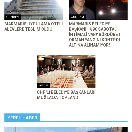
GÜNDEM
GÜNDEM
MARMARIS UYGULAMA OTELI
MARMARİS BELEDİYE
ALEVLERE TESLIM OLDU
BAŞKANI: '%90 SABOTAJ
İHTİMALİ VAR!' BÖRDÜBET
ORMAN YANGINI KONTROL
ALTINA ALINAMIYOR!
Politika
CHP'Lİ BELEDİYE BAŞKANLARI
MUĞLA'DA TOPLANDI
YEREL HABER