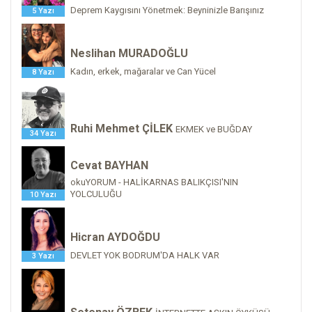
Deprem Kaygısını Yönetmek: Beyninizle Barışınız
5 Yazı
Neslihan MURADOĞLU
Kadın, erkek, mağaralar ve Can Yücel
8 Yazı
Ruhi Mehmet ÇİLEK
EKMEK ve BUĞDAY
34 Yazı
Cevat BAYHAN
okuYORUM - HALİKARNAS BALIKÇISI'NIN
YOLCULUĞU
10 Yazı
Hicran AYDOĞDU
DEVLET YOK BODRUM'DA HALK VAR
3 Yazı