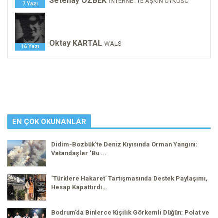
Setenay ÖZBEK
İNTERNETTE AŞKIN ÖYKÜSÜ
7 Yazı
Oktay KARTAL
WALS
16 Yazı
EN ÇOK OKUNANLAR
Didim-Bozbük’te Deniz Kıyısında Orman Yangını:
Vatandaşlar ‘Bu ...
‘Türklere Hakaret’ Tartışmasında Destek Paylaşımı,
Hesap Kapattırdı…
Bodrum’da Binlerce Kişilik Görkemli Düğün: Polat ve