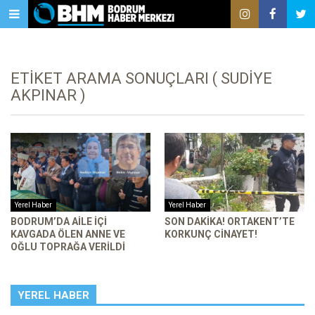
ETIKET ARAMA SONUÇLARI ( SUDIYE
AKPINAR )
Yerel Haber
Yerel Haber
BODRUM’DA AILE IÇI
SON DAKİKA! ORTAKENT’TE
KAVGADA ÖLEN ANNE VE
KORKUNÇ CINAYET!
OĞLU TOPRAĞA VERILDI
YEREL HABER