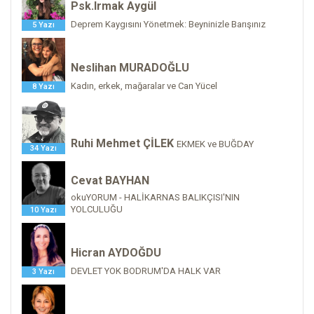
Psk.Irmak Aygül
Deprem Kaygısını Yönetmek: Beyninizle Barışınız
5 Yazı
Neslihan MURADOĞLU
Kadın, erkek, mağaralar ve Can Yücel
8 Yazı
Ruhi Mehmet ÇİLEK
EKMEK ve BUĞDAY
34 Yazı
Cevat BAYHAN
okuYORUM - HALİKARNAS BALIKÇISI'NIN
YOLCULUĞU
10 Yazı
Hicran AYDOĞDU
DEVLET YOK BODRUM'DA HALK VAR
3 Yazı