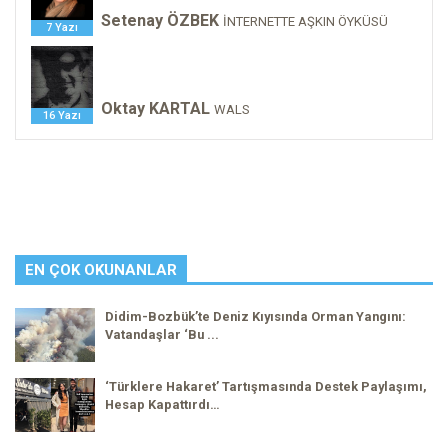
Setenay ÖZBEK
İNTERNETTE AŞKIN ÖYKÜSÜ
7 Yazı
Oktay KARTAL
WALS
16 Yazı
EN ÇOK OKUNANLAR
Didim-Bozbük’te Deniz Kıyısında Orman Yangını:
Vatandaşlar ‘Bu ...
‘Türklere Hakaret’ Tartışmasında Destek Paylaşımı,
Hesap Kapattırdı…