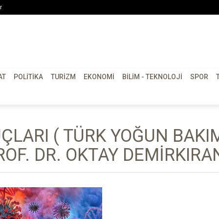
r
AT
POLITIKA
TURIZM
EKONOMI
BILIM - TEKNOLOJI
SPOR
ÇLARI ( TÜRK YOĞUN BAKI
OF. DR. OKTAY DEMIRKIRAN