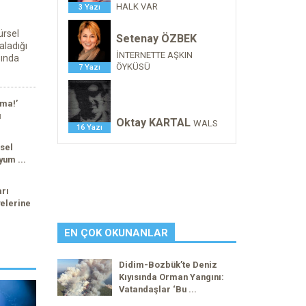
HALK VAR
3 Yazı
ürsel
Setenay ÖZBEK
aladığı
İNTERNETTE AŞKIN
sında
ÖYKÜSÜ
7 Yazı
ma!’
ı
Oktay KARTAL
WALS
16 Yazı
sel
yum ...
arı
elerine
EN ÇOK OKUNANLAR
Didim-Bozbük’te Deniz
Kıyısında Orman Yangını:
Vatandaşlar ‘Bu ...