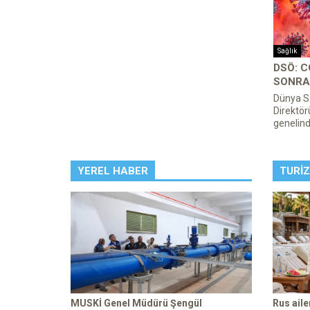
Sağlık
DSÖ: 
SONRA
Dünya S
Direktör
genelind
YEREL HABER
TURI
MUSKİ Genel Müdürü Şengül
Rus ail