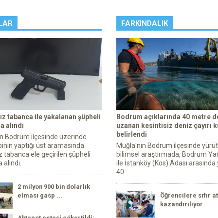
LAR
FARKINDALIK
ız tabanca ile yakalanan şüpheli
Bodrum açıklarında 40 metre de
a alındı
uzanan kesintisiz deniz çayırı 
belirlendi
n Bodrum ilçesinde üzerinde
ibinin yaptığı üst aramasında
Muğla'nın Bodrum ilçesinde yürü
z tabanca ele geçirilen şüpheli
bilimsel araştırmada, Bodrum Ya
 alındı.
ile İstanköy (Kos) Adası arasında 
40 ...
2 milyon 900 bin dolarlık
elması gasp ...
Öğrencilere sıfır at
kazandırılıyor
Ahtapot çetesi çökertildi: