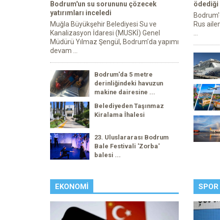
Bodrum'un su sorununu çözecek
ödediği
yatırımları inceledi
Bodrum'da
Muğla Büyükşehir Belediyesi Su ve
Rus ailen
Kanalizasyon İdaresi (MUSKİ) Genel
...
Müdürü Yılmaz Şengül, Bodrum’da yapımı
devam ...
Bodrum'da 5 metre
derinliğindeki havuzun
makine dairesine ...
Belediyeden Taşınmaz
Kiralama İhalesi
23. Uluslararası Bodrum
Bale Festivali 'Zorba'
balesi ...
EKONOMI
SPOR