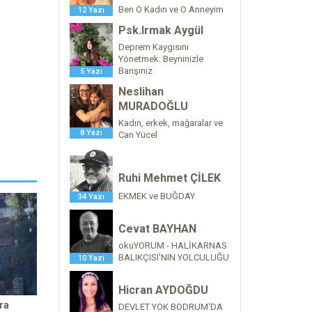
Ben O Kadın ve O Anneyim
12 Yazı
Psk.Irmak Aygül
Deprem Kaygısını
Yönetmek: Beyninizle
Barışınız
5 Yazı
Neslihan
MURADOĞLU
Kadın, erkek, mağaralar ve
8 Yazı
Can Yücel
Ruhi Mehmet ÇİLEK
EKMEK ve BUĞDAY
34 Yazı
Cevat BAYHAN
okuYORUM - HALİKARNAS
BALIKÇISI'NIN YOLCULUĞU
10 Yazı
Hicran AYDOĞDU
ra
DEVLET YOK BODRUM'DA