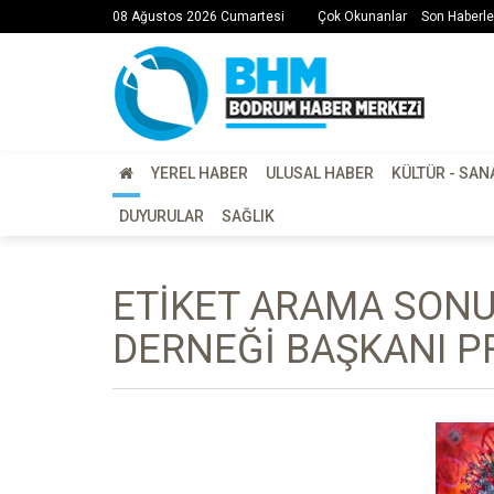
08 Ağustos 2026 Cumartesi
Çok Okunanlar
Son Haberle
YEREL HABER
ULUSAL HABER
KÜLTÜR - SAN
DUYURULAR
SAĞLIK
ETIKET ARAMA SONU
DERNEĞI BAŞKANI PR