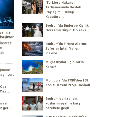
‘Türklere Hakaret’
Tartışmasında Destek
Paylaşımı, Hesap
Kapattırdı…
Bodrum’da Binlerce Kişilik
Görkemli Düğün: Polat ve ...
ali'ne
 başlıyor
lararası
Bodrum’da Fırtına Alarmı:
an
Seferler İptal, Yangın
cak
Riskine ...
Muğla Kıyıları İçin Tarihi
Karar!
ğımsız
açılıyor;
Mumcular’da TOKİ’den 168
Konutluk Yeni Proje Başladı
 Caz
Caz ...
Bodrum denizcileri,
koyların işgaline karşı
arası
harekete geçti
n geri
SON DAKİKA!!! Bodrum’da