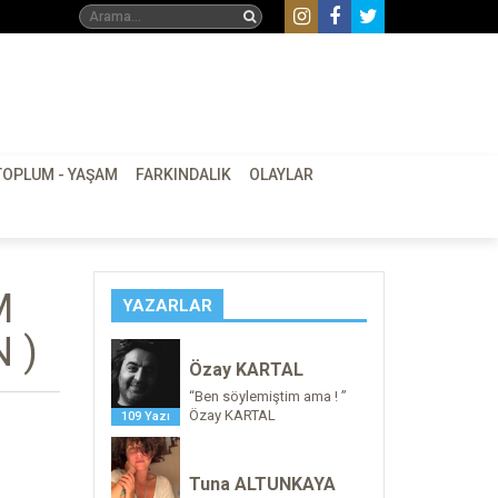
TOPLUM - YAŞAM
FARKINDALIK
OLAYLAR
M
YAZARLAR
 )
Özay KARTAL
“Ben söylemiştim ama ! ”
Özay KARTAL
109 Yazı
Tuna ALTUNKAYA