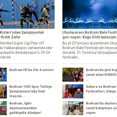
 Kızları’ndan Şampiyonluk
Uluslararası Bodrum Bale Festiv
Kritik Zafer
geri sayım. Kuğu Gölü balesiyle
 Hentbol Süper Ligi Play-off
Bu yıl 23'üncüsü düzenlenen Ulus
a Yalıkavakspor, sahasında lider
Bodrum Bale Festivali için heyec
yükşehir Belediyespor’u 29-24
dorukta. 31 Temmuz'da başlaya
derek ...
festivalin ...
Bodrum FK'da 4'te 4 sevinci
Bodrum'da yeni ba
sanat alanı KOMOS 
...
Bodrum 1925 Spor Türkiye
Ankara ve Bodrum
Şampiyonası'nda final
Festivalleri, Dünya 
maçına ...
Bodrum, Iğdır
Bodrum'da uluslar
deplasmanından
sanat buluşması içi
galibiyetle dönüyor!
sayım