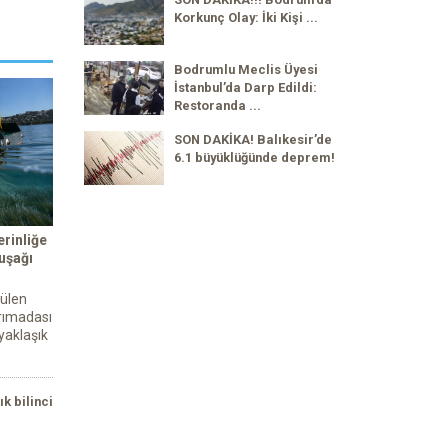
Korkunç Olay: İki Kişi ...
Bodrumlu Meclis Üyesi
İstanbul’da Darp Edildi:
Restoranda ...
SON DAKİKA! Balıkesir’de
6.1 büyüklüğünde deprem!
rinliğe
kuşağı
tülen
rımadası
yaklaşık
ık bilinci