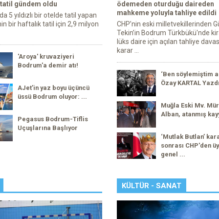
 tatil gündem oldu
ödemeden oturduğu daireden
mahkeme yoluyla tahliye edildi
 5 yıldızlı bir otelde tatil yapan
in bir haftalık tatil için 2,9 milyon
CHP’nin eski milletvekillerinden G
Tekin’in Bodrum Türkbükü'nde kir
lüks daire için açılan tahliye dava
karar ...
'Aroya' kruvaziyeri
Bodrum'a demir atı!
‘Ben söylemiştim a
Özay KARTAL Yazd
AJet’in yaz boyu üçüncü
üssü Bodrum oluyor: ...
Muğla Eski Mv. Mür
Alban, atanmış kay
Pegasus Bodrum-Tiflis
Uçuşlarına Başlıyor
‘Mutlak Butlan’ kar
sonrası CHP'den üy
genel ...
KÜLTÜR - SANAT