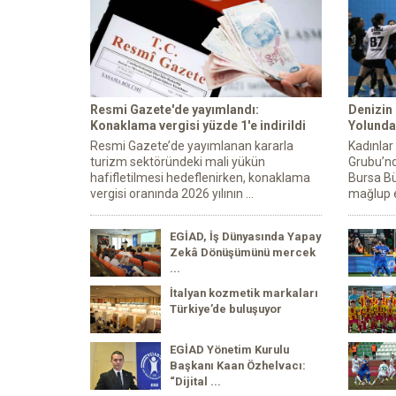
Resmi Gazete'de yayımlandı:
Denizin
Konaklama vergisi yüzde 1'e indirildi
Yolunda 
Resmi Gazete’de yayımlanan kararla
Kadınlar
turizm sektöründeki mali yükün
Grubu’nd
hafifletilmesi hedeflenirken, konaklama
Bursa Bü
vergisi oranında 2026 yılının ...
mağlup e
EGİAD, İş Dünyasında Yapay
Zekâ Dönüşümünü mercek
...
İtalyan kozmetik markaları
Türkiye’de buluşuyor
EGİAD Yönetim Kurulu
Başkanı Kaan Özhelvacı:
“Dijital ...